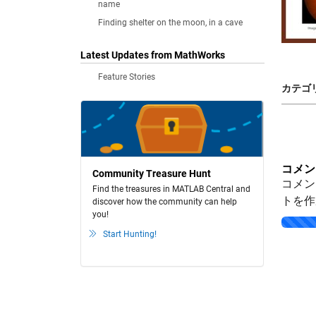
name
Finding shelter on the moon, in a cave
Latest Updates from MathWorks
Feature Stories
カテゴリ
コメン
Community Treasure Hunt
コメン
Find the treasures in MATLAB Central and
トを作
discover how the community can help
you!
Loading..
Start Hunting!