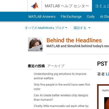
Skip to content
MATLAB ヘルプ センター
コミュ
MATLAB Answers
File Exchange
Cody
AI Ch
すべての MathWorks ブログ
購読する
Behind the Headlines
MATLAB and Simulink behind today’s ne
PST 
最近の投稿
アーカイブ
著者
L
Understanding pig emotions to improve
animal welfare
Only five people in the world have seen this
color
Can AI create better wireless chip designs
than humans?
Chatty little marmosets call each other by