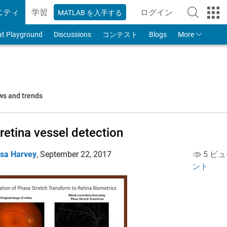
ニティ
学習
ログイン
MATLAB を入手する
to Your MathWorks
at Playground
Discussions
コンテスト
Blogs
More
ws and trends
retina vessel detection
isa Harvey
,
September 22, 2017
5 ビュ
ント