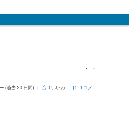
 Account
<
>
ー (過去 30 日間) |
0
いいね
|
0 コメ