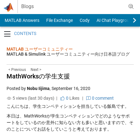
Skip to content
Blogs
MATLAB Answers
File Exchange
Cody
AI Chat Playground
Toggle navigation
MATLAB ユーザーコミュニティー
MATLAB & Simulink ユーザーコミュニティー向け日本語ブログ
< Previous
Next >
MathWorksの学生支援
Posted by
Nobu Iijima
,
September 16, 2020
5 views (last 30 days) |
0
Likes
|
0 comment
こんにちは、学生コンペティションを担当している飯島です。
本日は、MathWorksが学生コンペティションでどのようなサポ
ートをしているのか意外に知らない方も多いと思いますので、そ
のことについてお話をしていこうと考えております。