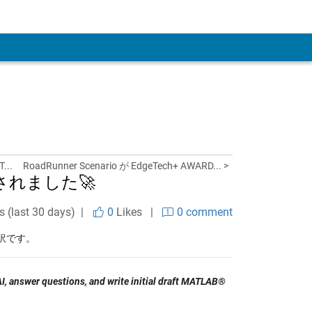
...
RoadRunner Scenario が EdgeTech+ AWARD... >
リースされました🚀
s (last 30 days) |
0
Likes
|
0 comment
訳です。
AI, answer questions, and write initial draft MATLAB®