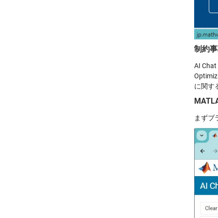
制約事
AI Cha
Optimi
に関す
MATLA
まずブ