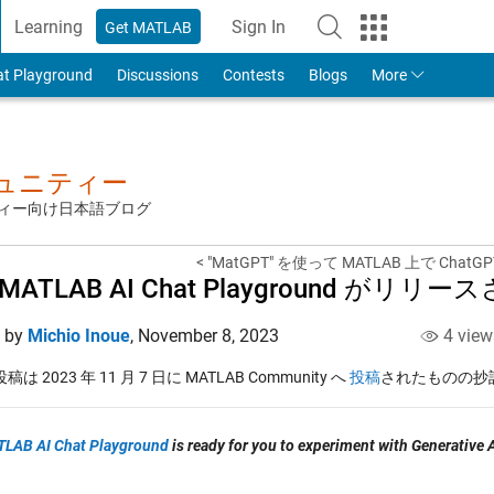
Learning
Sign In
Get MATLAB
to Your MathWorks Account
at Playground
Discussions
Contests
Blogs
More
ミュニティー
ュニティー向け日本語ブログ
< "MatGPT" を使って MATLAB 上で ChatGPT
 MATLAB AI Chat Playground がリ
d by
Michio Inoue
,
November 8, 2023
4 view
は 2023 年 11 月 7 日に MATLAB Community へ
投稿
されたものの抄
LAB AI Chat Playground
is ready for you to experiment with Generative 