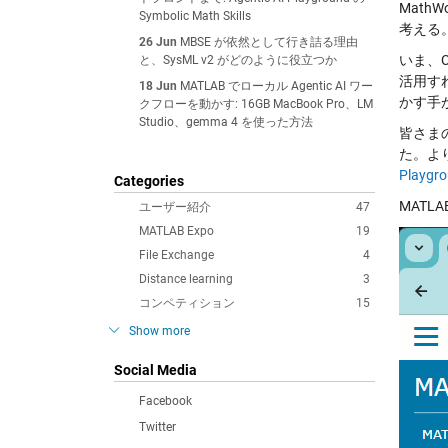
Mat
Symbolic Math Skills
考える
26 Jun
MBSE が依然として行き詰る理由
いま、
と、SysML v2 がどのように役立つか
活用す
18 Jun
MATLAB でローカル Agentic AI ワー
かす手
クフローを動かす: 16GB MacBook Pro、LM
Studio、gemma 4 を使った方法
皆さま
た。よ
Playgr
Categories
MATLA
ユーザー紹介
47
MATLAB Expo
19
File Exchange
4
Distance learning
3
コンペティション
15
Show more
Social Media
Facebook
Twitter