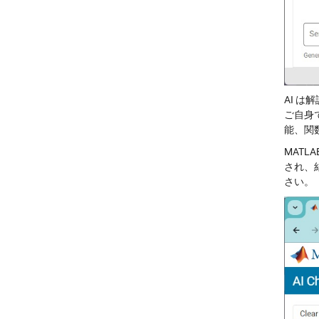
AI 
ご自身で
能、関
MAT
され、結
さい。