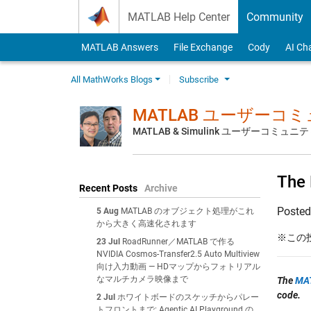
Skip to content
MATLAB Help Center
Community
MATLAB Answers
File Exchange
Cody
AI Ch
All MathWorks Blogs
Subscribe
MATLAB ユーザーコ
MATLAB & Simulink ユーザーコミ
The
Recent Posts
Archive
Poste
5 Aug
MATLAB のオブジェクト処理がこれ
から大きく高速化されます
※この投稿
23 Jul
RoadRunner／MATLAB で作る
NVIDIA Cosmos-Transfer2.5 Auto Multiview
向け入力動画 — HDマップからフォトリアル
なマルチカメラ映像まで
The
MAT
code.
2 Jul
ホワイトボードのスケッチからパレー
トフロントまで: Agentic AI Playground の