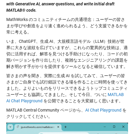
with Generative AI, answer questions, and write initial draft
MATLAB® code.
MathWorks のコミュニティチームの共通理念：ユーザーの皆さ
まが学びや創造をより速く進められるよう、どう支援できるかを
常に考える。
いま、ChatGPT、生成 AI、大規模言語モデル（LLM）技術が世
界に大きな波紋を広げていますが、これらの驚異的な技術は、適
切に活用すれば、解答を見つける手助けになったり、コードの初
期バージョンを作り出したり、複雑なエンジニアリングの課題を
解き明かす手がかりを提供するツールとなると確信しています。
皆さまの声を聞き、実際に生成 AI を試してみて、ユーザーの皆
さまがご自身でも試行錯誤できる場を作ることに時間を使ってき
ました。よりよいものをリリースできるようトップコミュニティ
ユーザーとも協調してきました。そして今日、ついに
MATLAB
AI Chat Playground
を公開できることを大変嬉しく思います。
MATLAB Central Community ページから、
AI Chat Playground
を
クリックしてください。