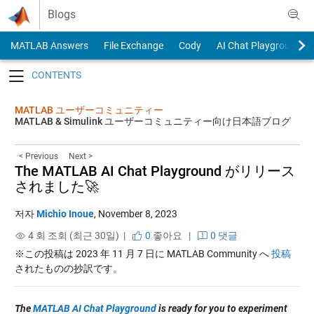
Skip to content
Blogs
MATLAB Answers
File Exchange
Cody
AI Chat Playground
Toggle navigation
MATLAB ユーザーコミュニティー
MATLAB & Simulink ユーザーコミュニティー向け日本語ブログ
< Previous
Next >
The MATLAB AI Chat Playground がリリース
されました🚀
저자
Michio Inoue
,
November 8, 2023
4 회 조회 (최근 30일) |
0
좋아요
|
0 댓글
※この投稿は 2023 年 11 月 7 日に MATLAB Community へ
投稿
されたものの抄訳です。
The
MATLAB AI Chat Playground
is ready for you to experiment