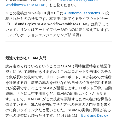
Workflows with MATLAB
」もご覧ください。
※この投稿は 2024 年 10 月 31 日に
Autonomous Systems
へ 投
稿されたものの抄訳です。本文中に出てくるライブウェビナー
「Build and Deploy SLAM Workflows with MATLAB」は終了して
います。リンクはアーカイブページのものに差し替えています。
（アプリケーションエンジニアリング部 草野）
最速でわかる SLAM
入門
読み進められているということは SLAM（同時位置特定と地図作
成）について興味がありますね？これはロボットや自律システム
で急成長中の技術です。ドローンやロボット、車が初めての場所
を移動する時、環境の地図を作りながら自分の位置を特定する能
力が必要です。そこで SLAM が活躍します。ロボット工学、自動
運転、さらには空中測量など、SLAMの応用はたくさんありま
す。そして、MATLAB がこの技術を実装するための強力な機能を
備えている今、SLAM を初めて学ぶ方への最速の入門記事を書く
のに良いタイミングだと思いました。SLAM の実装に興味がある
方への復習にもぴったりです。11月8日には「
Build and Deploy