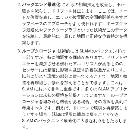
バックエンド最適化
: これらの初期推定を改善し、不正
確さを減らし、ドリフトを修正します。ここでは、ノー
ドが位置を表し、エッジが位置間の空間的関係を表すグ
ラフベースのアプローチがよく使われます。ポーズグラ
フ最適化やファクターグラフといった技術がこのデータ
を洗練し、最終的に一貫した地図と正確な位置特定を構
築します。
ループクロージャ
: 技術的には SLAM のバックエンドの
一部ですが、特に強調する価値があります。ドリフトや
エラーを減少させる優れたアルゴリズムがあるものの、
センサーには精度に影響を及ぼす許容誤差があります。
以前に訪れた環境の部分に戻ってくることで、地図と軌
道を再確認し、修正を加えることができます。これは
SLAM において非常に重要です。多くの SLAM アプリケ
ーションは未知の環境を前提としていますが、ループク
ロージャを組み込む機会がある場合、その選択を真剣に
考慮すべきです。例えば、ドローンで環境を再構築しよ
うとする場合、既知の場所に簡単に戻ることができ、
SLAM のバックエンド最適化に大きな利点をもたらしま
す。