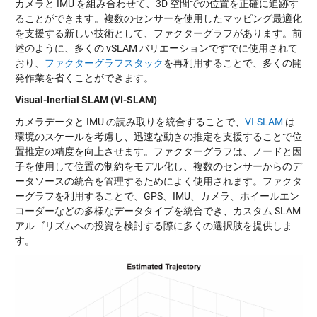
カメラと IMU を組み合わせて、3D 空間での位置を正確に追跡す
ることができます。複数のセンサーを使用したマッピング最適化
を支援する新しい技術として、ファクターグラフがあります。前
述のように、多くの vSLAM バリエーションですでに使用されて
おり、
ファクターグラフスタック
を再利用することで、多くの開
発作業を省くことができます。
Visual-Inertial SLAM (VI-SLAM)
カメラデータと IMU の読み取りを統合することで、
VI-SLAM
は
環境のスケールを考慮し、迅速な動きの推定を支援することで位
置推定の精度を向上させます。ファクターグラフは、ノードと因
子を使用して位置の制約をモデル化し、複数のセンサーからのデ
ータソースの統合を管理するためによく使用されます。ファクタ
ーグラフを利用することで、GPS、IMU、カメラ、ホイールエン
コーダーなどの多様なデータタイプを統合でき、カスタム SLAM
アルゴリズムへの投資を検討する際に多くの選択肢を提供しま
す。