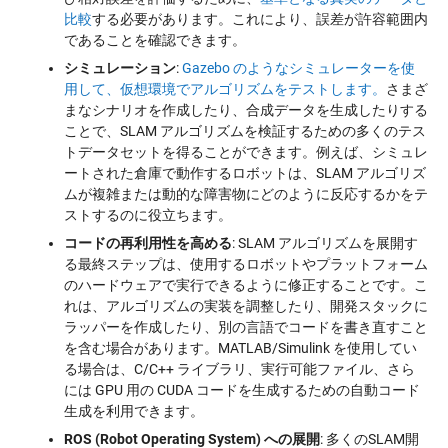
比較
する必要があります。これにより、誤差が許容範囲内
であることを確認できます。
シミュレーション
:
Gazebo のようなシミュレーターを使
用して、仮想環境でアルゴリズムをテストします。
さまざ
まなシナリオを作成したり、合成データを生成したりする
ことで、SLAM アルゴリズムを検証するための多くのテス
トデータセットを得ることができます。例えば、シミュレ
ートされた倉庫で動作するロボットは、SLAM アルゴリズ
ムが複雑または動的な障害物にどのように反応するかをテ
ストするのに役立ちます。
コードの再利用性を高める
: SLAM アルゴリズムを展開す
る最終ステップは、使用するロボットやプラットフォーム
のハードウェアで実行できるように修正することです。こ
れは、アルゴリズムの実装を調整したり、開発スタックに
ラッパーを作成したり、別の言語でコードを書き直すこと
を含む場合があります。MATLAB/Simulink を使用してい
る場合は、C/C++ ライブラリ、実行可能ファイル、さら
には GPU 用の CUDA コードを生成するための自動コード
生成を利用できます。
ROS (Robot Operating System) への展開
: 多くのSLAM開