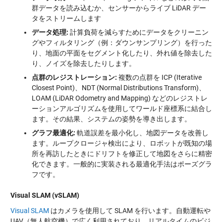
群データを読み込むか、センサーからライブ LiDAR デー
タをストリームします
データ処理:
計算負荷を減らすためにデータをクリーニン
グやフィルタリング（例：ダウンサンプリング）を行った
り、地面の平面をセグメント化したり、外れ値を除去した
り、ノイズを除去したりします。
点群のレジストレーション:
複数の点群を ICP (Iterative
Closest Point)、NDT (Normal Distributions Transform)、
LOAM (LiDAR Odometry and Mapping) などのレジストレ
ーションアルゴリズムを使用してワールド座標系に結合し
ます。その結果、システムの姿勢を導き出します。
グラフ最適化:
軌道誤差を最小化し、地図データを改善し
ます。ループクロージャ検出により、ロボットが既知の場
所を再訪したときにドリフトを修正して地図をさらに精密
化できます。一般的に実装される最適化手法はポーズグラ
フです。
Visual SLAM (vSLAM)
Visual SLAM
はカメラを使用して SLAM を行います。自動運転や
UAV（無人航空機）で広く利用されており、リアルタイムのビジ