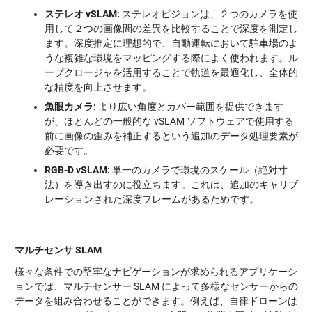
ステレオ vSLAM:
ステレオビジョンは、２つのカメラを使
用して２つの画像間の差異を比較することで深度を測定し
ます。深度推定に理想的で、自動運転において駐車場のよ
うな複雑な環境をマッピングする際によく使われます。ル
ープクロージャを活用することで軌道を最適化し、全体的
な精度を向上させます。
魚眼カメラ:
より広い角度とカバー範囲を提供できます
が、ほとんどの一般的な vSLAM ソフトウェアで使用する
前に画像の歪みを補正するという追加のデータ処理要素が
必要です。
RGB-D vSLAM:
単一のカメラで環境のスケール（絶対寸
法）を導き出すのに役立ちます。これは、追加のキャリブ
レーションされた深度フレームがあるためです。
マルチセンサ SLAM
様々な条件での堅牢なナビゲーションが求められるアプリケーシ
ョンでは、マルチセンサー SLAM によって多様なセンサーからの
データを組み合わせることができます。例えば、自律ドローンは