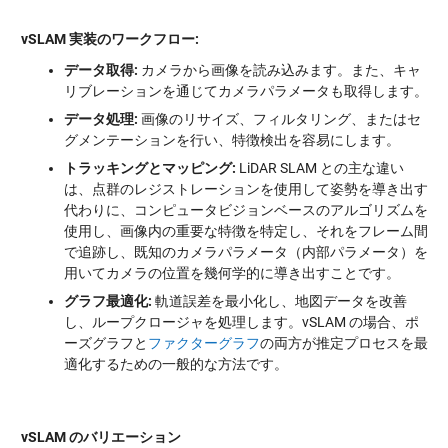
vSLAM
実装のワークフロー:
データ取得:
カメラから画像を読み込みます。また、キャ
リブレーションを通じてカメラパラメータも取得します。
データ処理:
画像のリサイズ、フィルタリング、またはセ
グメンテーションを行い、特徴検出を容易にします。
トラッキングとマッピング:
LiDAR SLAM との主な違い
は、点群のレジストレーションを使用して姿勢を導き出す
代わりに、コンピュータビジョンベースのアルゴリズムを
使用し、画像内の重要な特徴を特定し、それをフレーム間
で追跡し、既知のカメラパラメータ（内部パラメータ）を
用いてカメラの位置を幾何学的に導き出すことです。
グラフ最適化:
軌道誤差を最小化し、地図データを改善
し、ループクロージャを処理します。vSLAM の場合、ポ
ーズグラフと
ファクターグラフ
の両方が推定プロセスを最
適化するための一般的な方法です。
vSLAM
のバリエーション