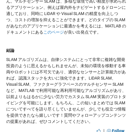
ん。マルチセンサー SLAM は、多様な環境で高い精度が求められ
るアプリケーション、例えば屋内外をナビゲートするドローンに
適しており、同時に LiDAR や Visual SLAM の精度を向上しつ
つ、コストの増加を抑えることができます。どのタイプの SLAM
があなたのアプリケーションに最適かを考えるには、MATLAB の
ドキュメントにある
このページ
が良い出発点です。
結論
SLAM アルゴリズムは、自律システムにとって非常に複雑な開発
投資のように思えるかもしれませんが、未知の環境を移動する車
両やロボットには不可欠であり、適切なセンサーと計算能力があ
れば、認識スタックを大いに強化できます。LiDAR SLAM、
Visual SLAM、ファクターグラフベースのマルチセンサー SLAM
など、MATLAB で利用可能な再利用可能なアルゴリズムがあり、
以前よりもはるかに少ない労力でカスタム SLAM 実装のプロトタ
イピングを可能にします。もちろん、この短いまとめでは SLAM
についてすべてを語り尽くしていませんが、少しでも役立つ情報
を提供できたなら嬉しいです！質問やフォローアップコンテンツ
の提案があれば、ぜひコメントしてください。
|
Follow