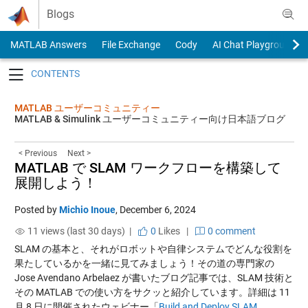
Skip to content
Blogs
MATLAB Answers
File Exchange
Cody
AI Chat Playground
Toggle navigation
MATLAB ユーザーコミュニティー
MATLAB & Simulink ユーザーコミュニティー向け日本語ブログ
< Previous
Next >
MATLAB で SLAM ワークフローを構築して
展開しよう！
Posted by
Michio Inoue
,
December 6, 2024
11 views (last 30 days) |
0
Likes
|
0 comment
SLAM の基本と、それがロボットや自律システムでどんな役割を
果たしているかを一緒に見てみましょう！その道の専門家の
Jose Avendano Arbelaez が書いたブログ記事では、SLAM 技術と
その MATLAB での使い方をサクッと紹介しています。詳細は 11
月 8 日に開催されたウェビナー「
Build and Deploy SLAM