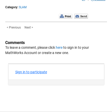
Category:
SLAM
< Previous
Next >
Comments
To leave a comment, please click
here
to sign in to your
MathWorks Account or create a new one.