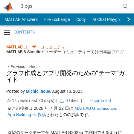
Skip to content
Blogs
MATLAB Answers
File Exchange
Cody
AI Chat Playground
Toggle navigation
MATLAB ユーザーコミュニティー
MATLAB & Simulink ユーザーコミュニティー向け日本語ブログ
< Previous
Next >
グラフ作成とアプリ開発のための”テーマ”ガ
イド
Posted by
Michio Inoue
,
August 13, 2025
14 views (last 30 days) |
0
Likes
|
0 comment
※この投稿は 2025 年 7 月 22 日に 
MATLAB Graphics and 
App Building へ 投稿
されたものの抄訳です。
—
待望のダークテーマが MATLAB R2025a で利用できるように