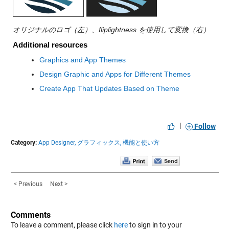
オリジナルのロゴ（左）、fliplightness を使用して変換（右）
Additional resources
Graphics and App Themes
Design Graphic and Apps for Different Themes
Create App That Updates Based on Theme
|
Follow
Category:
App Designer,
グラフィックス,
機能と使い方
< Previous
Next >
Comments
To leave a comment, please click
here
to sign in to your