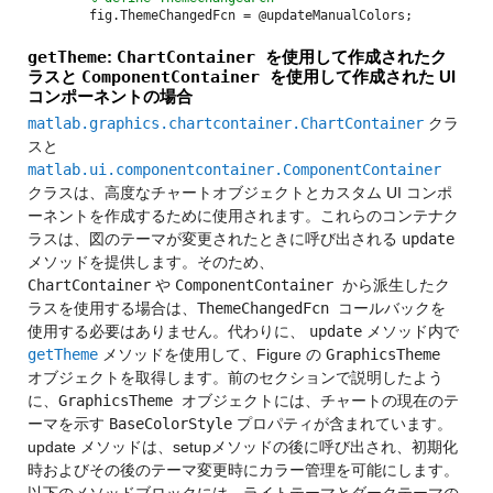
fig.ThemeChangedFcn = @updateManualColors;
getTheme
:
ChartContainer
を使用して作成されたク
ラスと
ComponentContainer
を使用して作成された UI
コンポーネントの場合
matlab.graphics.chartcontainer.ChartContainer
クラ
スと
matlab.ui.componentcontainer.ComponentContainer
クラスは、高度なチャートオブジェクトとカスタム UI コンポ
ーネントを作成するために使用されます。これらのコンテナク
ラスは、図のテーマが変更されたときに呼び出される
update
メソッドを提供します。そのため、
ChartContainer
や
ComponentContainer
から派生したク
ラスを使用する場合は、
ThemeChangedFcn
コールバックを
使用する必要はありません。代わりに、
update
メソッド内で
getTheme
メソッドを使用して、Figure の
GraphicsTheme
オブジェクトを取得します。前のセクションで説明したよう
に、
GraphicsTheme
オブジェクトには、チャートの現在のテ
ーマを示す
BaseColorStyle
プロパティが含まれています。
update メソッドは、setupメソッドの後に呼び出され、初期化
時およびその後のテーマ変更時にカラー管理を可能にします。
以下のメソッドブロックには、ライトテーマとダークテーマの