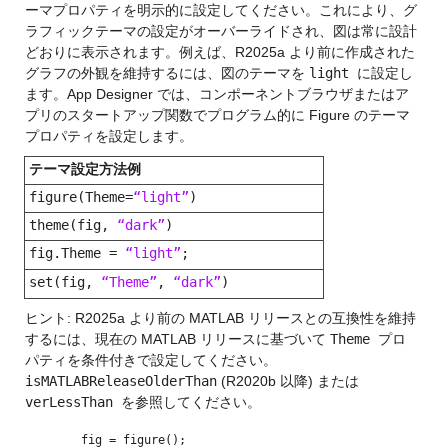
ーマプロパティを明示的に設定してください。これにより、グ
ラフィックテーマの設定がオーバーライドされ、図は常に設計
どおりに表示されます。例えば、R2025a より前に作成された
グラフの外観を維持するには、図のテーマを
light
に設定し
ます。App Designer では、コンポーネントブラウザまたはア
プリのスタートアップ関数でプログラム的に Figure のテーマ
プロパティを設定します。
テーマ設定方法例
figure(Theme=
“light”
)
theme(fig,
“dark”
)
fig.Theme =
“light”
;
set(fig,
“Theme”
,
“dark”
)
ヒント: R2025a より前の MATLAB リリースとの互換性を維持
するには、現在の MATLAB リリースに基づいて
Theme
プロ
パティを条件付きで設定してください。
isMATLABReleaseOlderThan
(R2020b 以降) または
verLessThan
を参照してください。
fig = figure();