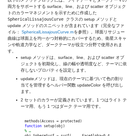
両方をサポートする surface、line、および scatter オブジェク
トのカラーマネジメントを示すために作成した
SphericalLissajousCurve
クラスの setup メソッドと
update メソッドのスニペットが含まれています（完全なファ
イル：
SphericalLissajousCurve.m
を参照）。球面リサジュー
曲線は球面上を均一かつ対称的にカバーするため、衛星スキャ
ンや軌道力学など、ダークテーマが役立つ分野で使用されま
す。
setup メソッドは、surface、line、および scatter オブ
ジェクトを初期化し、線の幅や透明度など、テーマに依
存しないプロパティを設定します。
updateメソッドは、現在のテーマに基づいて色の割り
当てを管理するヘルパー関数 updateColor を呼び出し
ます。
2 セットのカラーが定義されています。1 つはライト テ
ーマ用、もう 1 つはダーク テーマ用です。
methods(Access = protected)
function
setup(obj)
% …
obj.SphereSurf = surf(___, FaceAlpha=0.4,