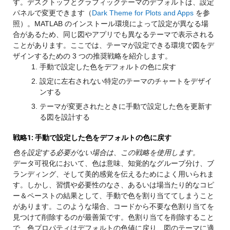
す。デスクトップとグラフィックテーマのデフォルトは、設定
パネルで変更できます（
Dark Theme for Plots and Apps
を参
照）。MATLAB のインストール環境によって設定が異なる場
合があるため、同じ図やアプリでも異なるテーマで表示される
ことがあります。ここでは、テーマが設定できる環境で図をデ
ザインするための 3 つの推奨戦略を紹介します。
手動で設定した色をデフォルトの色に戻す
設定に左右されない特定のテーマのチャートをデザイ
ンする
テーマが変更されたときに手動で設定した色を更新す
る図を設計する
戦略1: 手動で設定した色をデフォルトの色に戻す
色を設定する必要がない場合は、この戦略を使用します。
データ可視化において、色は意味、知覚的なグループ分け、ブ
ランディング、そして美的感覚を伝えるためによく用いられま
す。しかし、習慣や必要性のなさ、あるいは場当たり的なコピ
ー＆ペーストの結果として、手動で色を割り当ててしまうこと
があります。このような場合、コードから不要な色割り当てを
見つけて削除するのが最善策です。色割り当てを削除すること
で、色プロパティはデフォルトの色値に戻り、図のテーマに適