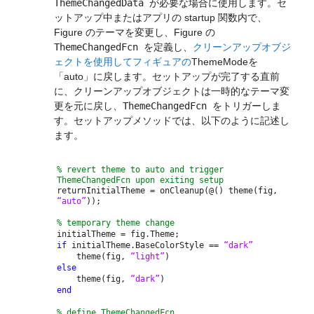
ThemeChangedData
が必要な場合に使用します。セ
ットアップ中またはアプリの startup 関数内で、
Figure のテーマを変更し、Figure の
ThemeChangedFcn
を定義し、
クリーンアップオブジ
ェクトを使用してフィギュアの
ThemeModeを
「auto」に戻します。セットアップが完了する直前
に、クリーンアップオブジェクトは一時的なテーマ変
更を元に戻し、
ThemeChangedFcn
をトリガーしま
す。セットアップメソッドでは、以下のように記述し
ます。
% revert theme to auto and trigger
ThemeChangedFcn upon exiting setup
returnInitialTheme = onCleanup(@() theme(fig,
“auto”
));
% temporary theme change
initialTheme = fig.Theme;
if
initialTheme.BaseColorStyle ==
“dark”
theme(fig,
“light”
)
else
theme(fig,
“dark”
)
end
% define ThemeChangedFcn