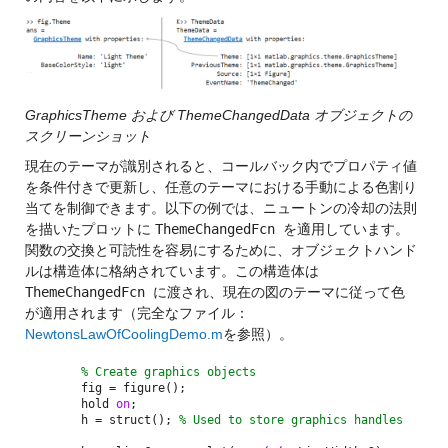
GraphicsTheme および ThemeChangedData オブジェクトの
スクリーンショット
現在のテーマが識別されると、コールバック内でプロパティ値
を条件付きで更新し、任意のテーマにおける手動による色割り
当てを制御できます。以下の例では、ニュートンの冷却の法則
を描いたプロットに
ThemeChangedFcn
を適用しています。
関数の交換と可読性を容易にするために、オブジェクトハンド
ルは構造体に格納されています。この構造体は
ThemeChangedFcn
に渡され、現在の図のテーマに従って色
が適用されます（完全なファイル：
NewtonsLawOfCoolingDemo.m
を参照）。
% Create graphics objects
fig = figure();
hold
on
;
h = struct();
% Used to store graphics handles