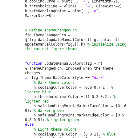
h.coolingCurve = plot(__,
‘-‘
, LineWidth=2);
h.thresholdLine = yline(__,
‘–‘
, LineWidth=2);
h.safeHandlingPoint = plot(__,
‘o’
,
MarkerSize=8);
% Define ThemeChangedFcn
fig.ThemeChangedFcn =
@(fig,data)updateManualColors(fig, data, h);
updateManualColors(fig,[],h)
% initialize using
the current figure theme
function
updateManualColors(fig,~,h)
% ThemeChangedFcn: invoked when the theme
changes.
if
fig.Theme.BaseColorStyle ==
“dark”
% Dark theme colors
h.coolingCurve.Color = [0.6 0.7 1];
%
lighter blue
h.thresholdLine.Color = [1 0.2 0.2];
%
lighter red
h.safeHandlingPoint.MarkerFaceColor = [0 .6
0];
% darker green
h.safeHandlingPoint.MarkerEdgeColor = [0.5
0.8 0.5];
% lighter green
else
% Light theme colors
h.coolingCurve.Color = [0 0 1];
% blue