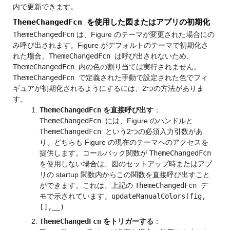
内で更新できます。
ThemeChangedFcn
を使用した図またはアプリの初期化
ThemeChangedFcn
は、Figure のテーマが変更された場合にの
み呼び出されます。Figure がデフォルトのテーマで初期化さ
れた場合、
ThemeChangedFcn
は呼び出されないため、
ThemeChangedFcn
内の色の割り当ては実行されません。
ThemeChangedFcn
で定義された手動で設定された色でフィ
ギュアが初期化されるようにするには、2つの方法がありま
す。
ThemeChangedFcn
を直接呼び出す
：
ThemeChangedFcn
には、Figure のハンドルと
ThemeChangedFcn
という2つの必須入力引数があ
り、どちらも Figure の現在のテーマへのアクセスを
提供します。コールバック関数が
ThemeChangedFcn
を使用しない場合は、図のセットアップ時またはアプ
リの startup 関数内からこの関数を直接呼び出すこと
ができます。これは、上記の
ThemeChangedFcn
デ
モで示されています。
updateManualColors(fig,
[],__)
ThemeChangedFcn
をトリガーする
：