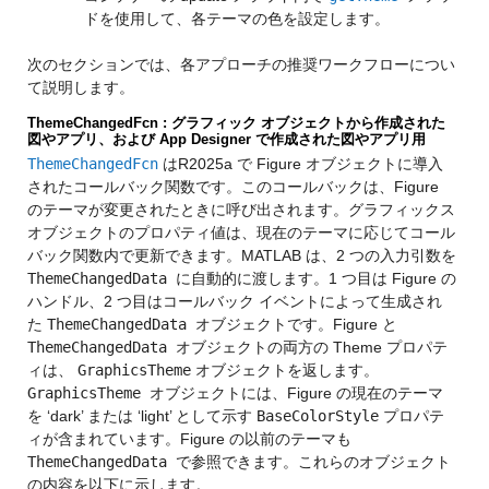
ドを使用して、各テーマの色を設定します。
次のセクションでは、各アプローチの推奨ワークフローについ
て説明します。
ThemeChangedFcn : グラフィック オブジェクトから作成された
図やアプリ、および App Designer で作成された図やアプリ用
ThemeChangedFcn
はR2025a で Figure オブジェクトに導入
されたコールバック関数です。このコールバックは、Figure
のテーマが変更されたときに呼び出されます。グラフィックス
オブジェクトのプロパティ値は、現在のテーマに応じてコール
バック関数内で更新できます。MATLAB は、2 つの入力引数を
ThemeChangedData
に自動的に渡します。1 つ目は Figure の
ハンドル、2 つ目はコールバック イベントによって生成され
た
ThemeChangedData
オブジェクトです。Figure と
ThemeChangedData
オブジェクトの両方の Theme プロパテ
ィは、
GraphicsTheme
オブジェクトを返します。
GraphicsTheme
オブジェクトには、Figure の現在のテーマ
を ‘dark’ または ‘light’ として示す
BaseColorStyle
プロパテ
ィが含まれています。Figure の以前のテーマも
ThemeChangedData
で参照できます。これらのオブジェクト
の内容を以下に示します。