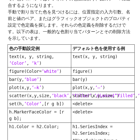
合するようになります。
手動で割り当てた色を見つけるには、位置指定の入力引数、名
前と値のペア、またはグラフィックオブジェクトのプロパティ
設定で色定義を探します。それらの色定義を削除するだけで
す。以下の表は、一般的な色割り当てパターンとその削除方法
を示しています。
色の手動設定例
デフォルト色を使用する例
text(x, y, string,
text(x, y, string)
‘Color’
,
‘k’
)
figure(Color=
‘white’
)
figure()
bar(y,
‘blue’
)
bar(y)
plot(x,y,
‘–k’
)
plot(x,y,
‘–‘
)
scatter(x,y,size,
‘black’
,
‘filled’
scatter(x,y,size,
,
‘diamond’
‘filled’
)
,
‘
set(h,
‘Color’
,[r g b])
<delete>
h.MarkerFaceColor = [r
<delete>
g b];
h1.Color = h2.Color;
h1.SeriesIndex =
h2.SeriesIndex;