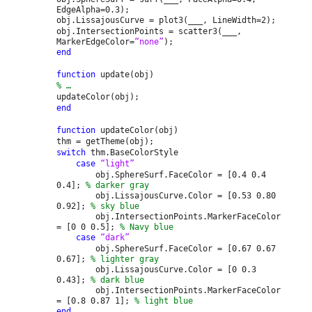
EdgeAlpha=0.3);
obj.LissajousCurve = plot3(___, LineWidth=2);
obj.IntersectionPoints = scatter3(___,
MarkerEdgeColor=
“none”
);
end
function
update(obj)
% …
updateColor(obj);
end
function
updateColor(obj)
thm = getTheme(obj);
switch
thm.BaseColorStyle
case
“light”
obj.SphereSurf.FaceColor = [0.4 0.4
0.4];
% darker gray
obj.LissajousCurve.Color = [0.53 0.80
0.92];
% sky blue
obj.IntersectionPoints.MarkerFaceColor
= [0 0 0.5];
% Navy blue
case
“dark”
obj.SphereSurf.FaceColor = [0.67 0.67
0.67];
% lighter gray
obj.LissajousCurve.Color = [0 0.3
0.43];
% dark blue
obj.IntersectionPoints.MarkerFaceColor
= [0.8 0.87 1];
% light blue
end