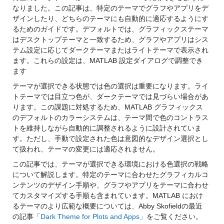
なりました。この記事は、特定のテーマでグラフやアプリをデ
ザインしたり、どちらのテーマにも自動的に適応するようにす
るためのガイドです。デフォルトでは、グラフィックステーマ
はデスクトップテーマと一致するため、グラフやアプリはシス
テム設定に応じてダークテーマまたはライトテーマで表示され
ます。これらの設定は、MATLAB 設定ダイアログで調整でき
ます
テーマが選択できる状態では色の選択は重要になります。ライ
トテーマでは目立つ色が、ダークテーマでは見づらい場合があ
ります。この課題に対処するため、MATLAB グラフィックス
のデフォルトのカラーシステムは、テーマ間で色のコントラス
トを維持しながら自動的に調整されるように設計されていま
す。ただし、手動で設定された色は意図的なデザイン選択とし
て扱われ、テーマの変更には適応されません。
この記事では、テーマが選択できる環境における色選択の戦略
について解説します。特定のテーマに合わせたグラフィカルコ
ンテンツのデザイン手順や、グラフやアプリをテーマに合わせ
てカスタマイズする手順も含まれています。MATLAB におけ
るテーマのより広範な概要については、Abby Skofieldの最近
の記事「
Dark Theme for Plots and Apps」
をご覧ください。