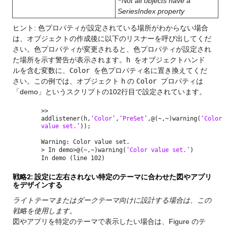
*
Not all objects have a
SeriesIndex property
ヒント: 色プロパティが設定されている場所がわからない場合
は、オブジェクトの作成後に以下のリスナーを呼び出してくだ
さい。色プロパティが変更されると、色プロパティが設定され
た場所を示す警告が表示されます。
h
をオブジェクトハンド
ルを含む変数に、
Color
を色プロパティ名に置き換えてくだ
さい。この例では、オブジェクト
h
の
Color
プロパティは
「demo」というスクリプトの102行目で設定されています。
>>
addlistener(h,
‘Color’
,
‘PreSet’
,@(~,~)warning(
‘Color
value set.’
));
Warning: Color value set.
> In demo>@(~,~)warning(
‘Color value set.’
)
In demo (line 102)
戦略2: 設定に左右されない特定のテーマに合わせた図やアプリ
をデザインする
ライトテーマまたはダークテーマ向けに設計する場合は、この
戦略を使用します。
図やアプリを特定のテーマで表示したい場合は、Figure のテ