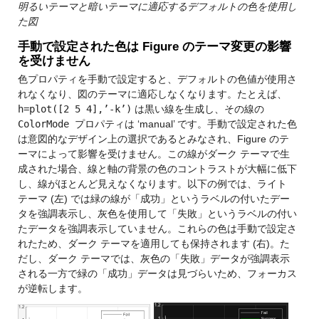
明るいテーマと暗いテーマに適応するデフォルトの色を使用し
た図
手動で設定された色は Figure のテーマ変更の影響
を受けません
色プロパティを手動で設定すると、デフォルトの色値が使用さ
れなくなり、図のテーマに適応しなくなります。たとえば、
h=plot([2 5 4],’-k’)
は黒い線を生成し、その線の
ColorMode
プロパティは ‘manual’ です。手動で設定された色
は意図的なデザイン上の選択であるとみなされ、Figure のテ
ーマによって影響を受けません。この線がダーク テーマで生
成された場合、線と軸の背景の色のコントラストが大幅に低下
し、線がほとんど見えなくなります。以下の例では、ライト
テーマ (左) では緑の線が「成功」というラベルの付いたデー
タを強調表示し、灰色を使用して「失敗」というラベルの付い
たデータを強調表示していません。これらの色は手動で設定さ
れたため、ダーク テーマを適用しても保持されます (右)。た
だし、ダーク テーマでは、灰色の「失敗」データが強調表示
される一方で緑の「成功」データは見づらいため、フォーカス
が逆転します。