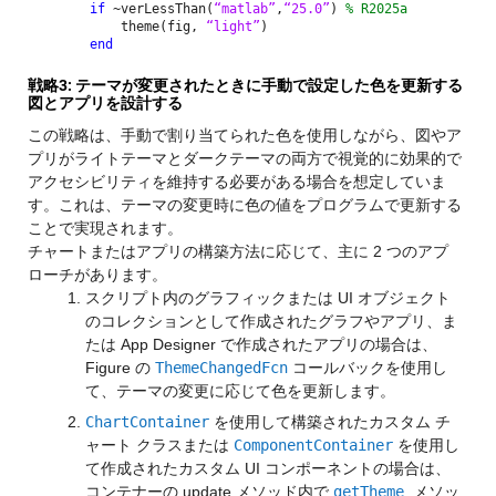
if
~verLessThan(
“matlab”
,
“25.0”
)
% R2025a
theme(fig,
“light”
)
end
戦略3: テーマが変更されたときに手動で設定した色を更新する
図とアプリを設計する
この戦略は、手動で割り当てられた色を使用しながら、図やア
プリがライトテーマとダークテーマの両方で視覚的に効果的で
アクセシビリティを維持する必要がある場合を想定していま
す。これは、テーマの変更時に色の値をプログラムで更新する
ことで実現されます。
チャートまたはアプリの構築方法に応じて、主に 2 つのアプ
ローチがあります。
スクリプト内のグラフィックまたは UI オブジェクト
のコレクションとして作成されたグラフやアプリ、ま
たは App Designer で作成されたアプリの場合は、
Figure の
ThemeChangedFcn
コールバックを使用し
て、テーマの変更に応じて色を更新します。
ChartContainer
を使用して構築されたカスタム チ
ャート クラスまたは
ComponentContainer
を使用し
て作成されたカスタム UI コンポーネントの場合は、
コンテナーの update メソッド内で
getTheme
メソッ