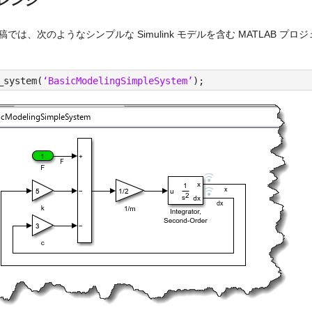
レンジ
稿では、次のようなシンプルな Simulink モデルを含む MATLAB プ
_system(
‘BasicModelingSimpleSystem’
);