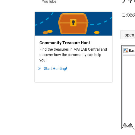
チャ
YouTube
この投
open
Community Treasure Hunt
Find the treasures in MATLAB Central and
discover how the community can help
you!
Start Hunting!