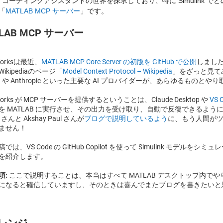
AI コーディングアシスタントの世界を探求しており、特に Simulink
「
MATLAB MCP サーバー
」です。
LAB MCP サーバー
Worksは最近、
MATLAB MCP Core Server の初版を GitHub で公開
しまし
ikipediaのページ「
Model Context Protocol – Wikipedia
」をざっと見て
nAI や Anthropic といった主要な AI プロバイダーが、あらゆるも
Works が MCP サーバーを提供するということは、Claude Desktop や 
VS 
を MATLAB に実行させ、その出力を受け取り、自動で反復できるように
y さんと Akshay Paul さんが
ブログで説明しているよう
に、もう人間が
ません！
では、VS Code の GitHub Copilot を使って Simulink モデ
を紹介します。
: 
ここで説明することは、本当はすべて MATLAB デスクトップ内で
になると確信していますし、そのときは喜んでまたブログを書きたいと