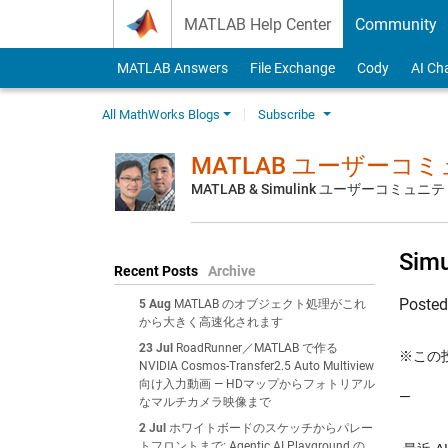
Skip to content
MATLAB Help Center
Community
MATLAB Answers
File Exchange
Cody
AI Ch
All MathWorks Blogs
Subscribe
MATLAB ユーザーコ
MATLAB & Simulink ユーザーコミ
Sim
Recent Posts
Archive
Poste
5 Aug
MATLAB のオブジェクト処理がこれ
から大きく高速化されます
23 Jul
RoadRunner／MATLAB で作る
※この投稿
NVIDIA Cosmos-Transfer2.5 Auto Multiview
向け入力動画 — HDマップからフォトリアル
—
なマルチカメラ映像まで
2 Jul
ホワイトボードのスケッチからパレー
トフロントまで: Agentic AI Playground の