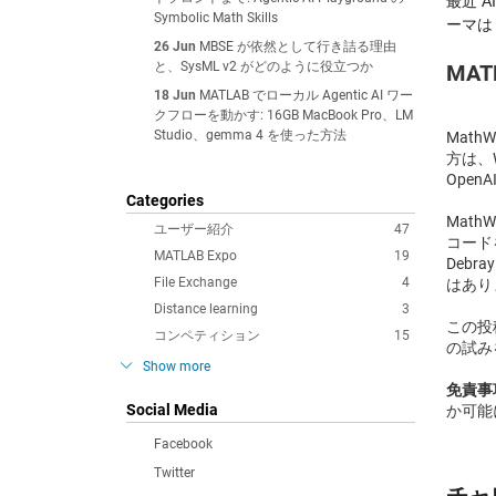
最近 
Symbolic Math Skills
ーマは
26 Jun
MBSE が依然として行き詰る理由
と、SysML v2 がどのように役立つか
MAT
18 Jun
MATLAB でローカル Agentic AI ワー
クフローを動かす: 16GB MacBook Pro、LM
Studio、gemma 4 を使った方法
Math
方は、W
Ope
Categories
Math
ユーザー紹介
47
コード
MATLAB Expo
19
Debra
File Exchange
4
はあり
Distance learning
3
この投稿
コンペティション
15
の試み
Show more
免責事項
Social Media
か可能
Facebook
Twitter