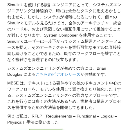
Simulink を使用する設計エンジニアにとって、システムズエン
ジニアリングは神秘的で、時には余分なタスクに思えるかもし
れません。しかし、システムが複雑になるにつれて、個々の
Simulink モデルを見るだけでは、全体のアーキテクチャ、統合
のハードル、および意図しない相互作用について推論すること
が難しくなります。System Composer を使用することで、
Simulink ユーザーは一歩下がってシステム構造とインターフェ
ースを捉え、そのアーキテクチャを実行可能なモデルに直接接
続し続けることができるため、既存のワークフローを壊すこと
なく複雑さを管理するのに役立ちます。
システムズエンジニアリングが初めての方には、Brian
Douglas による
こちらのビデオシリーズ
がお勧めです。
MBSE は、テキストによる要件やその他のドキュメント中心の
ワークフローを、モデルを使用して置き換えたり強化したりす
る、システムズエンジニアリングへの強力なアプローチです。
これを行うには多くの方法があるため、実務者は構造とプロセ
スを提供するための方法論を開発してきました。
例えば私は、RFLP（Requirements – Functional – Logical –
Physical）手法に従いました：