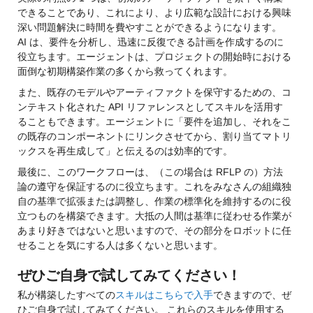
できることであり、これにより、より広範な設計における興味
深い問題解決に時間を費やすことができるようになります。
AI は、要件を分析し、迅速に反復できる計画を作成するのに
役立ちます。エージェントは、プロジェクトの開始時における
面倒な初期構築作業の多くから救ってくれます。
また、既存のモデルやアーティファクトを保守するための、コ
ンテキスト化された API リファレンスとしてスキルを活用す
ることもできます。
エージェントに「要件を追加し、それをこ
の既存のコンポーネントにリンクさせてから、割り当てマトリ
ックスを再生成して」と伝えるのは効率的です。
最後に、このワークフローは、（この場合は RFLP の）方法
論の遵守を保証するのに役立ちます。これをみなさんの組織独
自の基準で拡張または調整し、作業の標準化を維持するのに役
立つものを構築できます。
大抵の人間は基準に従わせる作業が
あまり好きではないと思いますので、
その部分をロボットに任
せることを気にする人は多くないと思います。
ぜひご自身で試してみてください！
私が構築したすべての
スキルはこちらで入手
できますので、ぜ
ひご自身で試してみてください。
これらのスキルを使用する