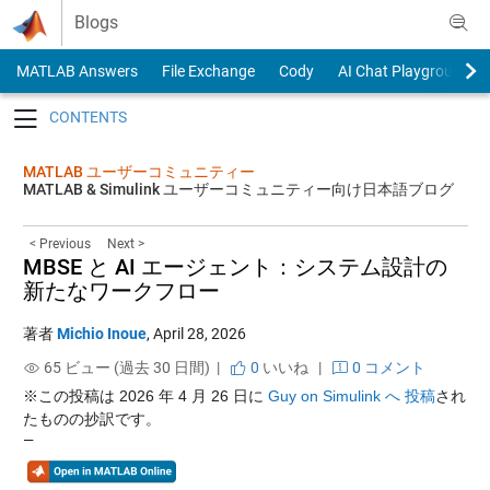
Skip to content
Blogs
MATLAB Answers
File Exchange
Cody
AI Chat Playground
Toggle navigation
MATLAB ユーザーコミュニティー
MATLAB & Simulink ユーザーコミュニティー向け日本語ブログ
< Previous
Next >
MBSE と AI エージェント：システム設計の
新たなワークフロー
著者
Michio Inoue
,
April 28, 2026
65 ビュー (過去 30 日間) |
0
いいね
|
0 コメント
※この投稿は 2026 年 4 月 26 日に
Guy on Simulink へ 投稿
され
たものの抄訳です。
—