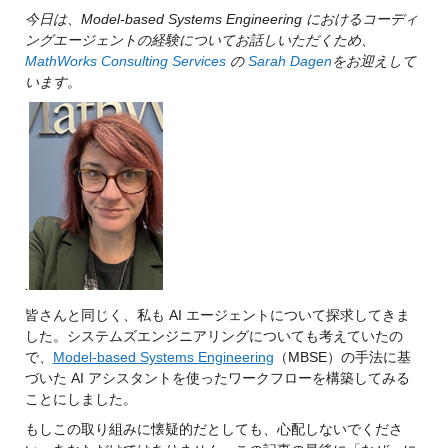
今日は、Model-based Systems Engineering におけるコーディ
ングエージェントの経験についてお話しいただくため、
MathWorks Consulting Services
の
Sarah Dagen
をお迎えして
います。
.
皆さんと同じく、私も AI エージェントについて探求してきま
した。
システムズエンジニアリングについても考えていたの
で、
Model-based Systems Engineering
（MBSE）の手法に基
づいた AI アシスタントを使ったワークフローを構築してみる
ことにしました。
もしこの取り組みに懐疑的だとしても、心配しないでくださ