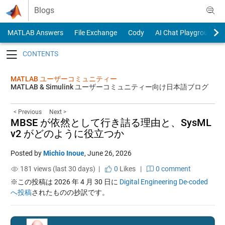
Skip to content
Blogs
MATLAB Answers
File Exchange
Cody
AI Chat Playground
Toggle navigation
MATLAB ユーザーコミュニティー
MATLAB & Simulink ユーザーコミュニティー向け日本語ブログ
< Previous
Next >
MBSE が依然として行き詰る理由と、SysML
v2 がどのように役立つか
Posted by
Michio Inoue
,
June 26, 2026
181 views (last 30 days) |
0
Likes
|
0 comment
※この投稿は 2026 年 4 月 30 日に
Digital Engineering De-coded
へ投稿
されたものの抄訳です。