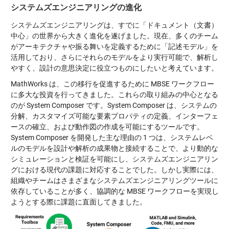
システムズエンジニアリングの進化
システムズエンジニアリングは、すでに「ドキュメント（文書）
中心」の世界から大きく進化を遂げました。現在、多くのチーム
がアーキテクチャや振る舞いを定義するために「記述モデル」を
活用しており、さらにそれらのモデルをより実行可能で、解析し
やすく、設計の意思決定に役立つものにしたいと考えています。
MathWorks は、この移行を促進するために MBSE ワークフロー
に多大な投資を行ってきました。これらの取り組みの中心となる
のが System Composer です。System Composer は、システムの
分解、カスタマイズ可能な要素プロパティの定義、インターフェ
ースの確立、および動作図の作成を可能にするツールです。
System Composer を開発した主な理由の 1 つは、システムレベ
ルのモデルを設計や解析の成果物と接続することで、より動的な
シミュレーションと検証を可能にし、システムズエンジニアリン
グにおける現代の課題に対応することでした。しかし実際には、
組織やチームはさまざまなシステムズエンジニアリングツールに
依存していることが多く、協調的な MBSE ワークフローを実現し
ようとする際に課題に直面してきました。