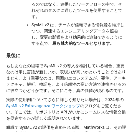
るのではなく、連携したワークフローの中で、そ
れぞれのタスクに適したツールを使用することで
す。
SysML v2 は、チームが信頼できる情報源を維持し
つつ、関連するエンジニアリングデータを照会
し、変更の影響をより効果的に追跡できるように
する点で、
最も魅力的なツールとなります。
最後に
もしあなたの組織で SysML v2 の導入を検討している場合、重要
なのは単に言語が新しいか、表現力が高いかということではあり
ません。より重要なのは、周囲のエコシステムが、要件、アーキ
テクチャ、解析、検証を、より信頼性の高い方法で連携させるの
に役立つかどうかです。そこにこそ、真の価値が現れるのです。
実際の使用例についてさらに詳しく知りたい場合は、2024 年の
SysML v2 Extravaganza ワークショップ
のブログをご覧くださ
い。そこでは、リポジトリと API がいかにシームレスな情報交換
を促進するかが詳しく説明されています。
組織で SysML v2 の評価を進められる際、MathWorks は、その評