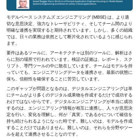
モデルベース システムズ エンジニアリング (MBSE) は、より適
切な意思決定、強力なトレーサビリティ、そしてチーム間のより
明確な連携を実現すると期待されています。しかし、多くの組織
では、日々の業務は依然として断片化されているように感じられ
ます。
要件はあるツールに、アーキテクチャは別のツールに、解析はさ
らに別の場所で行われています。検証の証拠は、レポート、スク
リプト、専門ツールの中に散在しています。チームはモデルを持
っていても、エンジニアリングデータを連携させ、最新の状態に
保ち、信頼性を確保することに苦労しています。
このギャップが問題となるのは、デジタルエンジニアリングは単
にチームがより多くのデジタル成果物を作成するだけで成功する
わけではないからです。デジタルエンジニアリングが本当に成功
するのは、エンジニアリング情報が相互に連携し、人々が意思決
定を行い、変化を理解し、何が「真実」であるかについて確信を
持ち続けられるようになった時です。難しいのは、モデルを作成
することだけではありません。難しいのは、それらを分野やツー
ルを超えて連携させることなのです。