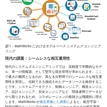
図 1 – MathWorks
におけるモデルベース システムズ エンジニア
リング
現代の課題：シームレスな相互運用性
現代のシステムズエンジニアリングでは、高精度で学際的なモデ
ル、単一の情報源、そして堅牢な競合管理が求められます。ここ
で最大の難関となるのが、異なる分野間でのシームレスな相互運
用性を実現し、信頼できる接続されたデータソースを維持するこ
とです。システムアーキテクト、制御エンジニア、構造エンジニ
ア、設計エンジニア、安全エンジニアなど、関係者間でデータが
やり取りされるため、コラボレーションの複雑さは飛躍的に増大
します。MathWorks が
最近実施した調査
によると、航空宇宙・
防衛分野のエンジニアの 94% が、「ツールとデータの相互運用