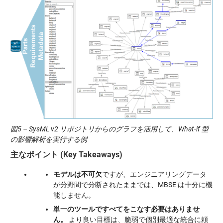
図5 – SysML v2 リポジトリからのグラフを活用して、What-if 型
の影響解析を実行する例
主なポイント (Key Takeaways)
モデルは不可欠
ですが、エンジニアリングデータ
が分野間で分断されたままでは、MBSE は十分に機
能しません。
単一のツールですべてをこなす必要はありませ
ん。
より良い目標は、脆弱で個別最適な統合に頼