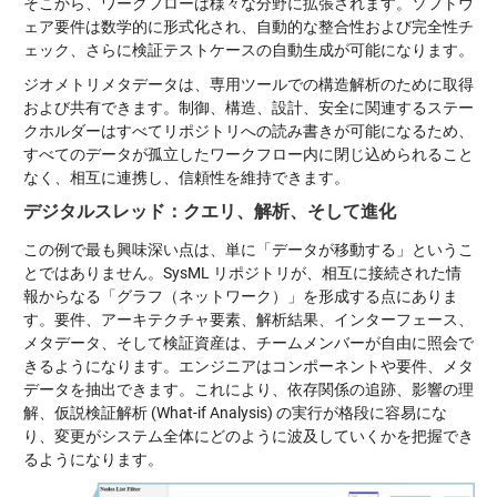
そこから、ワークフローは様々な分野に拡張されます。ソフトウ
ェア要件は数学的に
形式化され、自動的な整合性および完全性チ
ェック、さらに検証テストケースの自動生成が可能になります。
ジオメトリメタデータは、専用ツールでの構造解析のために取得
および共有できます。制御、構造、設計、安全に関連するステー
クホルダーはすべてリポジトリへの読み書きが可能になるため、
すべてのデータが孤立したワークフロー内に閉じ込められること
なく、相互に連携し、信頼性を維持できます。
デジタルスレッド：クエリ、解析、そして進化
この例で最も興味深い点は、単に「データが移動する」というこ
とではありません。SysML リポジトリが、相互に接続された情
報からなる「グラフ（ネットワーク）」を形成する点にありま
す。要件、アーキテクチャ要素、解析結果、インターフェース、
メタデータ、そして検証資産は、チームメンバーが自由に照会で
きるようになります。エンジニアはコンポーネントや要件、メタ
データを抽出できます。これにより、依存関係の追跡、影響の理
解、仮説検証解析 (What-if Analysis) の実行が格段に容易にな
り、変更がシステム全体にどのように波及していくかを把握でき
るようになります。