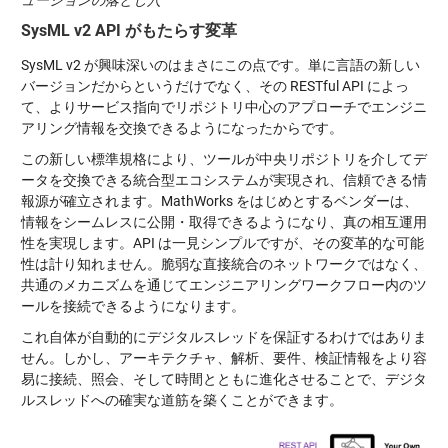
ューションの落とし穴
SysML v2 API がもたらす変革
SysML v2 が興味深いのはまさにこの点です。単に言語の新しい
バージョンだからというだけでなく、その RESTful API によっ
て、よりサービス指向でリポジトリ中心のアプローチでエンジニ
アリング情報を交換できるようになったからです。
この新しい標準規格により、ツールが中央リポジトリを介してデ
ータを交換できる統合型エコシステムが実現され、信頼できる情
報源が確立されます。MathWorks をはじめとするベンダーは、
情報をシームレスに公開・取得できるようになり、真の相互運用
性を実現します。API は一見シンプルですが、その変革的な可能
性は計り知れません。脆弱な直接統合のネットワークではなく、
共通のメカニズムを通じてエンジニアリングワークフロー内のツ
ールを接続できるようになります。
これ自体が自動的にデジタルスレッドを保証するわけではありま
せん。しかし、アーキテクチャ、解析、要件、検証情報をより容
易に接続、照会、そして時間とともに進化させることで、デジタ
ルスレッドへの確実な道筋を築くことができます。