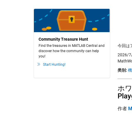
Community Treasure Hunt
今回は
Find the treasures in MATLAB Central and
discover how the community can help
2026/
you!
Math
Start Hunting!
类别:
機
ホワ
Play
作者
M