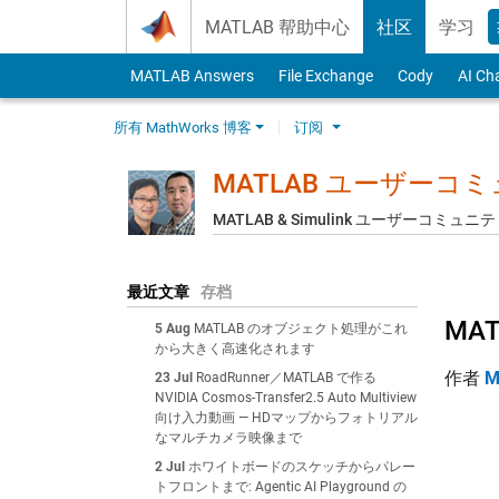
Skip to content
MATLAB 帮助中心
社区
学习
MATLAB Answers
File Exchange
Cody
AI Ch
所有 MathWorks 博客
订阅
MATLAB ユーザーコ
MATLAB & Simulink ユーザーコミ
最近文章
存档
MA
5 Aug
MATLAB のオブジェクト処理がこれ
から大きく高速化されます
作者
M
23 Jul
RoadRunner／MATLAB で作る
NVIDIA Cosmos-Transfer2.5 Auto Multiview
向け入力動画 — HDマップからフォトリアル
なマルチカメラ映像まで
2 Jul
ホワイトボードのスケッチからパレー
トフロントまで: Agentic AI Playground の