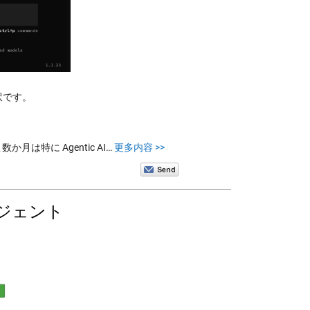
の抄訳です。
か月は特に Agentic AI…
更多内容 >>
ージェント