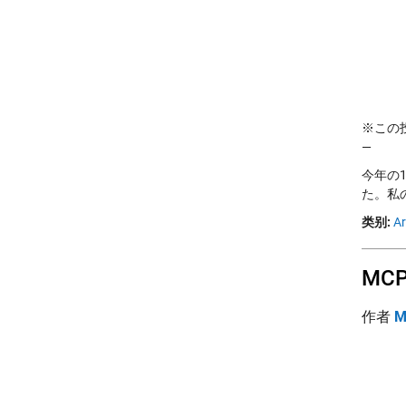
※この投稿
—
今年の1
た。私の同
类别:
Ar
MC
作者
M