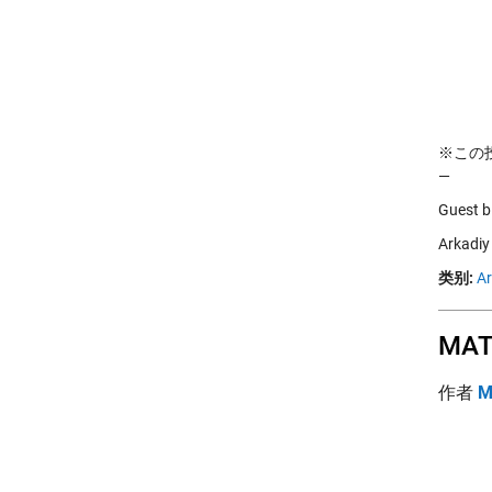
※この投稿
—
Guest 
Arkad
类别:
Ar
MA
作者
M