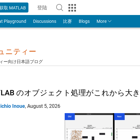
登陆
获取 MATLAB
to Your MathWorks Account
at Playground
Discussions
比赛
Blogs
More
ミュニティー
ュニティー向け日本語ブログ
TLAB のオブジェクト処理がこれから大
ichio Inoue
,
August 5, 2026