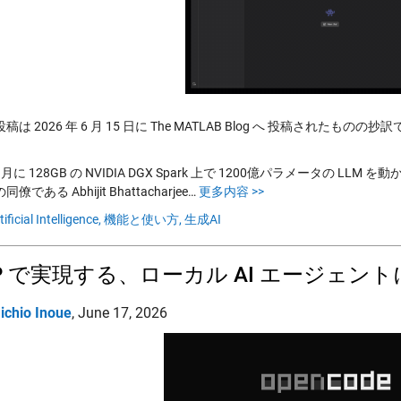
は 2026 年 6 月 15 日に The MATLAB Blog へ 投稿されたものの抄
月に 128GB の NVIDIA DGX Spark 上で 1200億パラメータの LL
僚である Abhijit Bhattacharjee…
更多内容 >>
tificial Intelligence,
機能と使い方,
生成AI
P で実現する、ローカル AI エージェントに
ichio Inoue
,
June 17, 2026