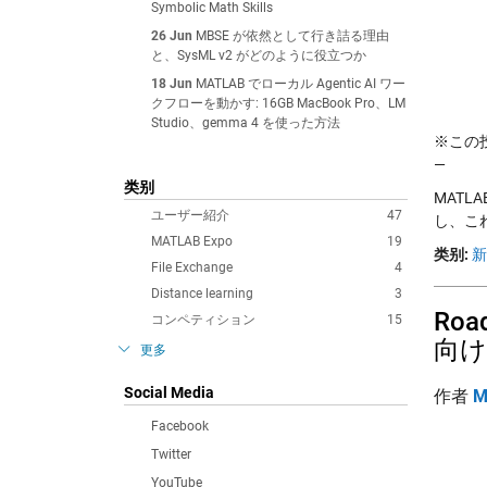
Symbolic Math Skills
26 Jun
MBSE が依然として行き詰る理由
と、SysML v2 がどのように役立つか
18 Jun
MATLAB でローカル Agentic AI ワー
クフローを動かす: 16GB MacBook Pro、LM
Studio、gemma 4 を使った方法
※この投稿
—
类别
MAT
ユーザー紹介
47
し、こ
MATLAB Expo
19
类别:
新
File Exchange
4
Distance learning
3
Roa
コンペティション
15
向け
更多
Social Media
作者
M
Facebook
Twitter
YouTube