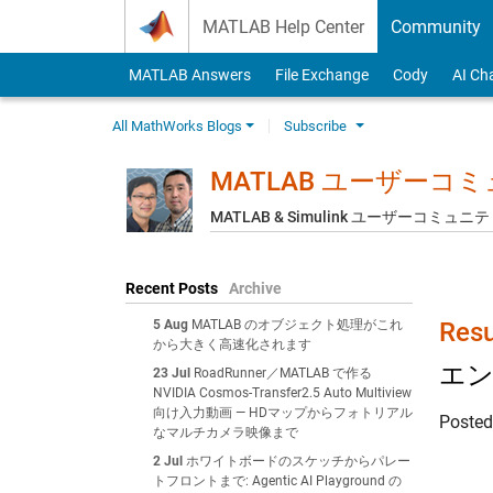
Skip to content
MATLAB Help Center
Community
MATLAB Answers
File Exchange
Cody
AI Ch
All MathWorks Blogs
Subscribe
MATLAB ユーザーコ
MATLAB & Simulink ユーザーコミ
Recent Posts
Archive
5 Aug
MATLAB のオブジェクト処理がこれ
Res
から大きく高速化されます
エ
23 Jul
RoadRunner／MATLAB で作る
NVIDIA Cosmos-Transfer2.5 Auto Multiview
向け入力動画 — HDマップからフォトリアル
Poste
なマルチカメラ映像まで
2 Jul
ホワイトボードのスケッチからパレー
トフロントまで: Agentic AI Playground の