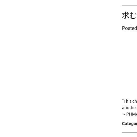
求む
Poste
“This ch
another
～PHMAP
Categor