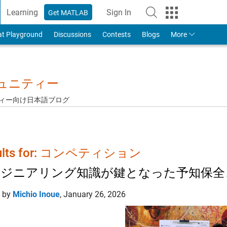
Learning
Sign In
Get MATLAB
to Your MathWorks Account
at Playground
Discussions
Contests
Blogs
More
ミュニティー
ュニティー向け日本語ブログ
ults for: コンペティション
ンジニアリング知識が鍵となった予知保全
d by
Michio Inoue
,
January 26, 2026