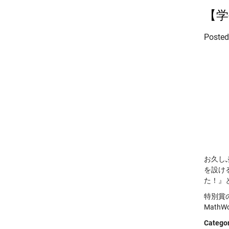
【学
Poste
お久し
を設け
た！』
特別賞
Mat
Categor