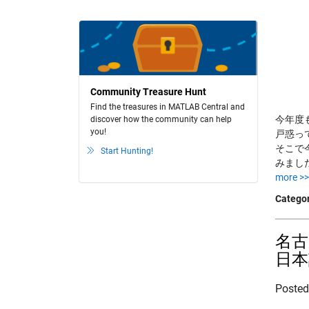
Community Treasure Hunt
Find the treasures in MATLAB Central and
今年度
discover how the community can help
you!
戸惑っ
そこで
Start Hunting!
みまし
more >>
Categor
名古
日本
Poste