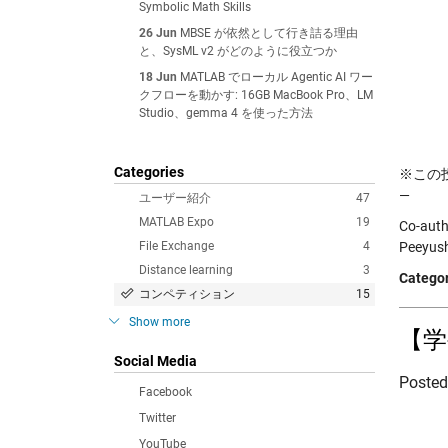
Symbolic Math Skills
26 Jun
MBSE が依然として行き詰る理由
と、SysML v2 がどのように役立つか
18 Jun
MATLAB でローカル Agentic AI ワー
クフローを動かす: 16GB MacBook Pro、LM
Studio、gemma 4 を使った方法
Categories
※この投稿
—
ユーザー紹介
47
MATLAB Expo
19
Co-auth
File Exchange
4
Peeyus
Distance learning
3
Categor
コンペティション
15
Show more
【学
Social Media
Poste
Facebook
Twitter
YouTube