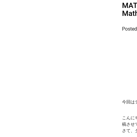
MA
Ma
Poste
今回は
こんにち
稿させ
さて、