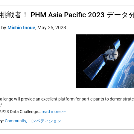
挑戦者！ PHM Asia Pacific 2023
d by
Michio Inoue
,
May 25, 2023
allenge will provide an excellent platform for participants to demonstrate 
.”
23 Data Challenge…
read more >>
y:
Community,
コンペティション