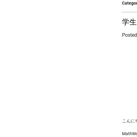
Categor
学生
Poste
こんに
Mat