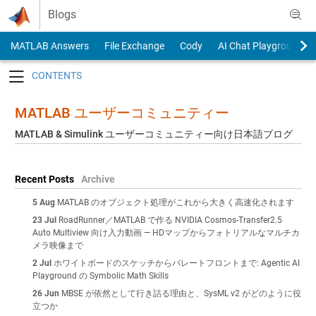
Skip to content
Blogs
MATLAB Answers
File Exchange
Cody
AI Chat Playground
Toggle navigation
MATLAB ユーザーコミュニティー
MATLAB & Simulink ユーザーコミュニティー向け日本語ブログ
Recent Posts
Archive
5 Aug
MATLAB のオブジェクト処理がこれから大きく高速化されます
23 Jul
RoadRunner／MATLAB で作る NVIDIA Cosmos-Transfer2.5
Auto Multiview 向け入力動画 — HDマップからフォトリアルなマルチカ
メラ映像まで
2 Jul
ホワイトボードのスケッチからパレートフロントまで: Agentic AI
Playground の Symbolic Math Skills
26 Jun
MBSE が依然として行き詰る理由と、SysML v2 がどのように役
立つか