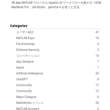
18 Jun
MATLAB でローカル Agentic AI ワークフローを動かす: 16GB
MacBook Pro、LM Studio、gemma 4 を使った方法
Categories
ユーザー紹介
47
MATLAB Expo
19
File Exchange
4
Distance learning
3
コンペティション
15
App Designer
7
Apple
1
Artificial Intelligence
33
chatGPT
6
Community
17
Community
12
Major Category
0
MathWorks イベント
20
MATLAB Answers
2