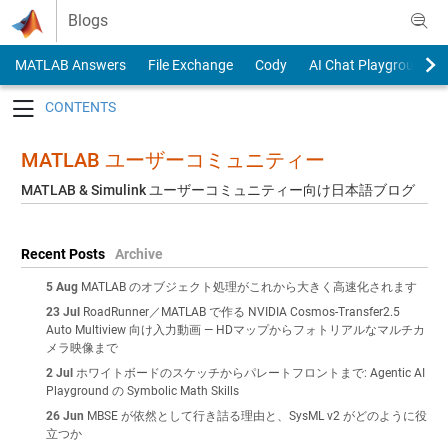
Skip to content
Blogs
MATLAB Answers
File Exchange
Cody
AI Chat Playground
Toggle navigation
MATLAB ユーザーコミュニティー
MATLAB & Simulink ユーザーコミュニティー向け日本語ブログ
Recent Posts
Archive
5 Aug
MATLAB のオブジェクト処理がこれから大きく高速化されます
23 Jul
RoadRunner／MATLAB で作る NVIDIA Cosmos-Transfer2.5
Auto Multiview 向け入力動画 — HDマップからフォトリアルなマルチカ
メラ映像まで
2 Jul
ホワイトボードのスケッチからパレートフロントまで: Agentic AI
Playground の Symbolic Math Skills
26 Jun
MBSE が依然として行き詰る理由と、SysML v2 がどのように役
立つか