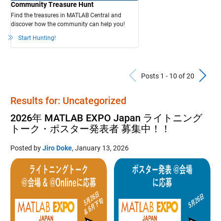
Community Treasure Hunt
Find the treasures in MATLAB Central and
discover how the community can help you!
Start Hunting!
Previous Po
N
Posts 1 - 10 of 20
Results for: Uncategorized
2026年 MATLAB EXPO Japan ライトニング
トーク・ポスター発表者 募集中！！
Posted by
Jiro Doke
,
January 13, 2026