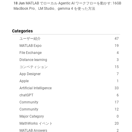
18 Jun
MATLAB でローカル Agentic AI ワークフローを動かす: 16GB
MacBook Pro、LM Studio、gemma 4 を使った方法
Categories
ユーザー紹介
47
MATLAB Expo
19
File Exchange
4
Distance learning
3
コンペティション
15
App Designer
7
Apple
1
Artificial Intelligence
33
chatGPT
6
Community
17
Community
12
Major Category
0
MathWorks イベント
20
MATLAB Answers
2