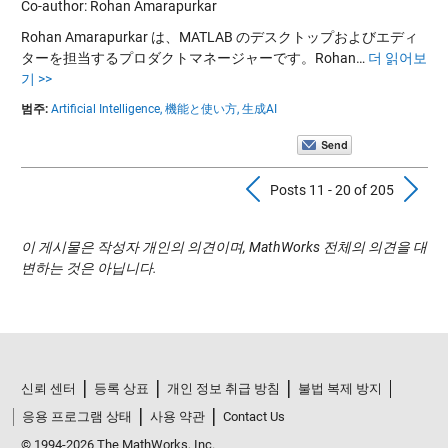
Co-author: Rohan Amarapurkar
Rohan Amarapurkar は、MATLAB のデスクトップおよびエディ
ターを担当するプロダクトマネージャーです。Rohan…
더 읽어보
기 >>
범주:
Artificial Intelligence,
機能と使い方,
生成AI
Previous Pos
N
Posts 11 - 20 of 205
이 게시물은 작성자 개인의 의견이며, MathWorks 전체의 의견을 대
변하는 것은 아닙니다.
신뢰 센터
등록 상표
개인 정보 취급 방침
불법 복제 방지
응용 프로그램 상태
사용 약관
Contact Us
© 1994-2026 The MathWorks, Inc.