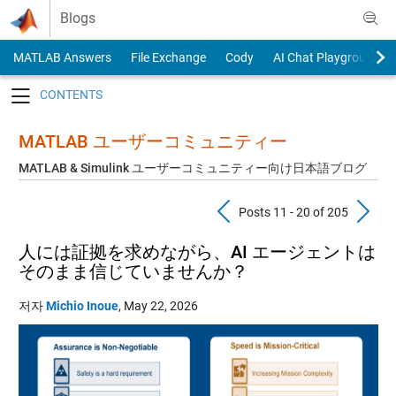
Skip to content
Blogs
MATLAB Answers
File Exchange
Cody
AI Chat Playground
Toggle navigation
MATLAB ユーザーコミュニティー
MATLAB & Simulink ユーザーコミュニティー向け日本語ブログ
Previous Pos
N
Posts 11 - 20 of 205
人には証拠を求めながら、AI エージェントは
そのまま信じていませんか？
저자
Michio Inoue
,
May 22, 2026