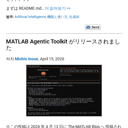
まずは README.md…
더 읽어보기 >>
범주:
Artificial Intelligence,
機能と使い方,
生成AI
MATLAB Agentic Toolkit がリリースされまし
た
저자
Michio Inoue
,
April 15, 2026
※この投稿は 2026 年 4 月 13 日に The MATLAB Blog へ 投稿され