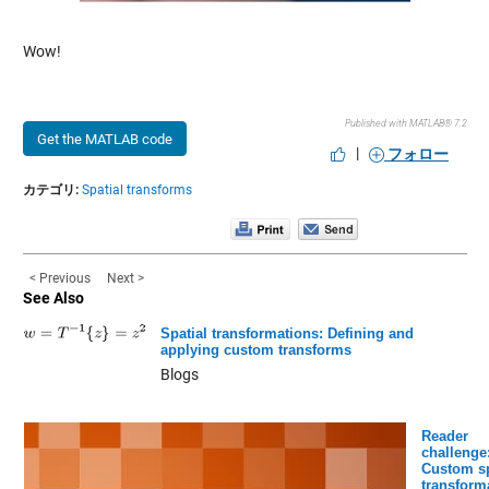
Wow!
Published with MATLAB® 7.2
Get the MATLAB code
|
フォロー
カテゴリ:
Spatial transforms
< Previous
Next >
See Also
Spatial transformations: Defining and
applying custom transforms
Blogs
Reader
challenge
Custom sp
transform