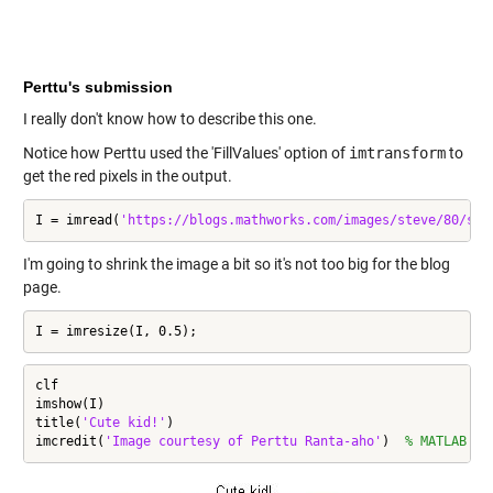
Perttu's submission
I really don't know how to describe this one.
Notice how Perttu used the 'FillValues' option of
imtransform
to
get the red pixels in the output.
I = imread(
'https://blogs.mathworks.com/images/steve/80/sam
I'm going to shrink the image a bit so it's not too big for the blog
page.
I = imresize(I, 0.5);
clf

imshow(I)

title(
'Cute kid!'
)

imcredit(
'Image courtesy of Perttu Ranta-aho'
)  
% MATLAB Ce