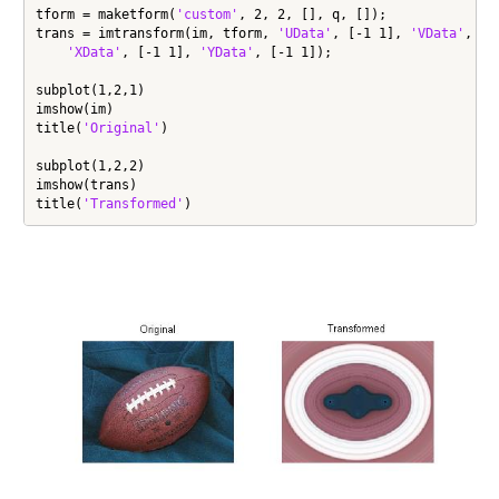
tform = maketform(
'custom'
, 2, 2, [], q, []);

trans = imtransform(im, tform, 
'UData'
, [-1 1], 
'VData'
, [-
'XData'
, [-1 1], 
'YData'
, [-1 1]);

subplot(1,2,1)

imshow(im)

title(
'Original'
)

subplot(1,2,2)

imshow(trans)

title(
'Transformed'
)