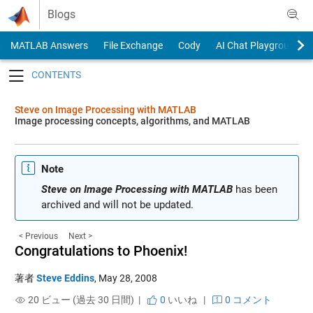
Skip to content
Blogs
MATLAB Answers
File Exchange
Cody
AI Chat Playground
Toggle navigation
Steve on Image Processing with MATLAB
Image processing concepts, algorithms, and MATLAB
Note
Steve on Image Processing with MATLAB
has been
archived and will not be updated.
< Previous
Next >
Congratulations to Phoenix!
著者
Steve Eddins
,
May 28, 2008
20 ビュー (過去 30 日間) |
0
いいね
|
0 コメント