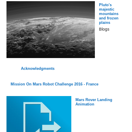
Pluto's
majestic
mountains
and frozen
plains
Blogs
Acknowledgments
Mission On Mars Robot Challenge 2016 - France
Mars Rover Landing
Animation