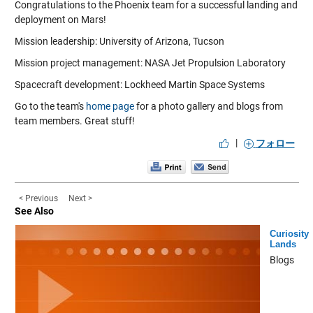
Congratulations to the Phoenix team for a successful landing and
deployment on Mars!
Mission leadership: University of Arizona, Tucson
Mission project management: NASA Jet Propulsion Laboratory
Spacecraft development: Lockheed Martin Space Systems
Go to the team's
home page
for a photo gallery and blogs from
team members. Great stuff!
|
フォロー
< Previous
Next >
See Also
Curiosity
Lands
Blogs