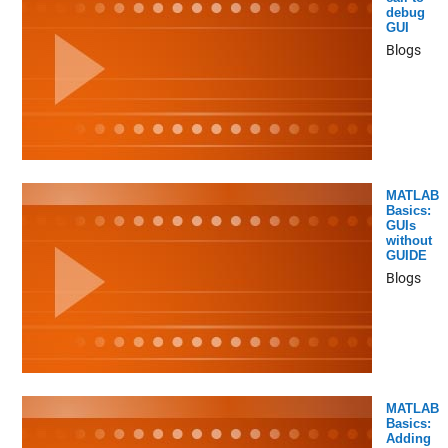
debug
GUI
Blogs
MATLAB
Basics:
GUIs
without
GUIDE
Blogs
MATLAB
Basics:
Adding