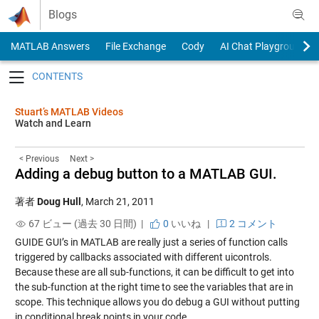
Skip to content
Blogs
MATLAB Answers
File Exchange
Cody
AI Chat Playground
Toggle navigation
Stuart’s MATLAB Videos
Watch and Learn
< Previous
Next >
Adding a debug button to a MATLAB GUI.
著者
Doug Hull
,
March 21, 2011
67 ビュー (過去 30 日間) |
0
いいね
|
2 コメント
GUIDE GUI’s in MATLAB are really just a series of function calls
triggered by callbacks associated with different uicontrols.
Because these are all sub-functions, it can be difficult to get into
the sub-function at the right time to see the variables that are in
scope. This technique allows you do debug a GUI without putting
in conditional break points in your code.