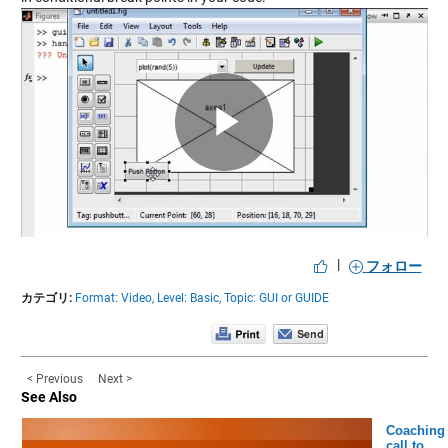
Play
Video
|
フォロー
カテゴリ:
Format: Video,
Level: Basic,
Topic: GUI or GUIDE
< Previous
Next >
See Also
Coaching
call to