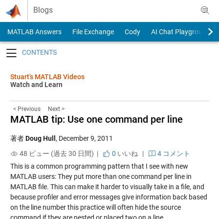
Skip to content
Blogs
MATLAB Answers
File Exchange
Cody
AI Chat Playground
Toggle navigation
Stuart’s MATLAB Videos
Watch and Learn
< Previous
Next >
MATLAB tip: Use one command per line
著者
Doug Hull
,
December 9, 2011
48 ビュー (過去 30 日間) |
0
いいね
|
4 コメント
This is a common programming pattern that I see with new
MATLAB users: They put more than one command per line in
MATLAB file. This can make it harder to visually take in a file, and
because profiler and error messages give information back based
on the line number this practice will often hide the source
command if they are nested or placed two on a line.