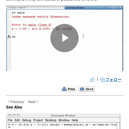
Play
Video
|
フォロー
< Previous
Next >
See Also