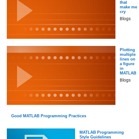
that
make me
cry
Blogs
Plotting
multiple
lines on
a figure
in
MATLAB
Blogs
Good MATLAB Programming Practices
MATLAB Programming
Style Guidelines