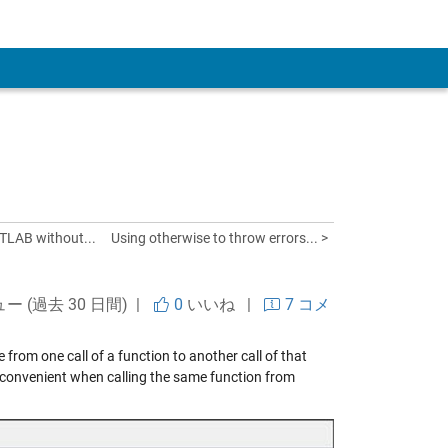
 Account
LAB without...
Using otherwise to throw errors... >
ュー (過去 30 日間) |
0
いいね
|
7 コメ
rom one call of a function to another call of that
s convenient when calling the same function from