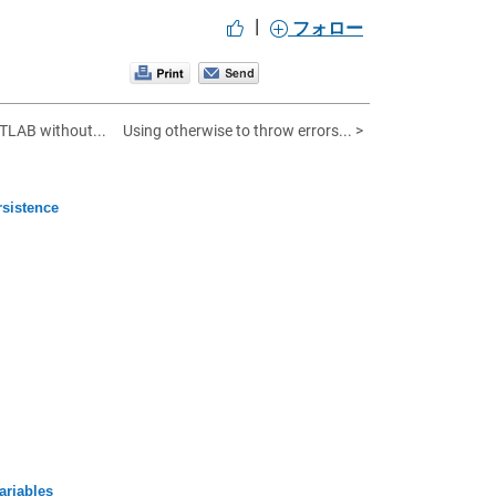
|
フォロー
LAB without...
Using otherwise to throw errors... >
sistence
ariables