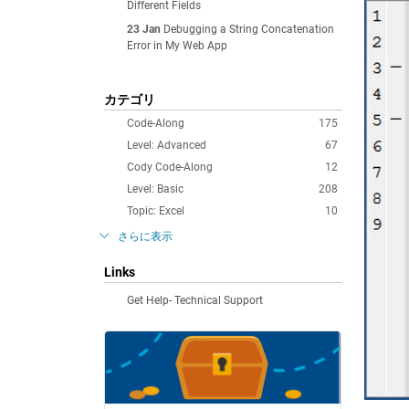
Different Fields
23 Jan
Debugging a String Concatenation
Error in My Web App
カテゴリ
Code-Along
175
Level: Advanced
67
Cody Code-Along
12
Level: Basic
208
Topic: Excel
10
さらに表示
Links
Get Help- Technical Support