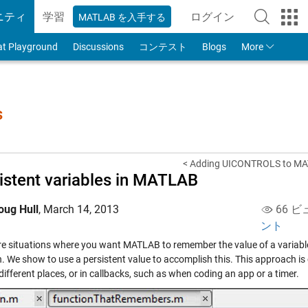
ニティ
学習
ログイン
MATLAB を入手する
to Your MathWorks
at Playground
Discussions
コンテスト
Blogs
More
s
< Adding UICONTROLS to MAT
istent variables in MATLAB
oug Hull
,
March 14, 2013
66 ビ
ント
re situations where you want MATLAB to remember the value of a variable f
n. We show to use a persistent value to accomplish this. This approach i
different places, or in callbacks, such as when coding an app or a timer.