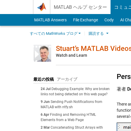
Skip to content
MATLAB ヘルプ センター
コミュ
MATLAB Answers
File Exchange
Cody
AI Ch
すべての MathWorks ブログ
購読する
Stuart’s MATLAB Video
Watch and Learn
Pers
最近の投稿
アーカイブ
著者
D
24 Jul
Debugging Example: Why are broken
links not being detected on this web page?
9 Jun
Sending Push Notifications from
There a
MATLAB with ntfy.sh
functio
6 Apr
Finding and Removing HTML
several 
Elements from a Web Page
2 Mar
Concatenating Struct Arrays with