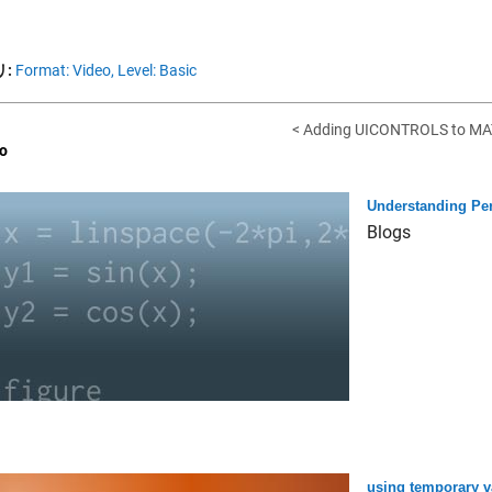
:
Format: Video,
Level: Basic
< Adding UICONTROLS to MAT
o
Understanding Per
Blogs
using temporary v