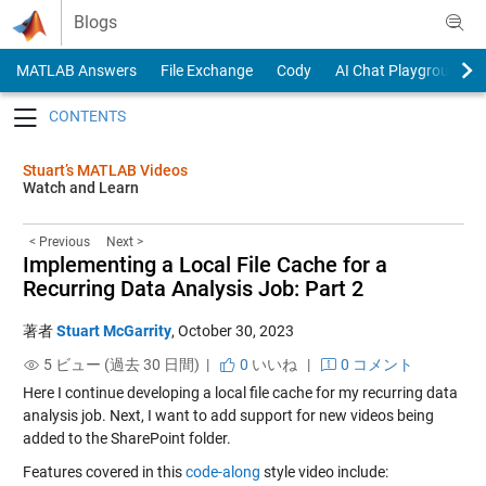
Skip to content
Blogs
MATLAB Answers
File Exchange
Cody
AI Chat Playground
Toggle navigation
Stuart’s MATLAB Videos
Watch and Learn
< Previous
Next >
Implementing a Local File Cache for a
Recurring Data Analysis Job: Part 2
著者
Stuart McGarrity
,
October 30, 2023
5 ビュー (過去 30 日間) |
0
いいね
|
0 コメント
Here I continue developing a local file cache for my recurring data
analysis job. Next, I want to add support for new videos being
added to the SharePoint folder.
Features covered in this
code-along
style video include: