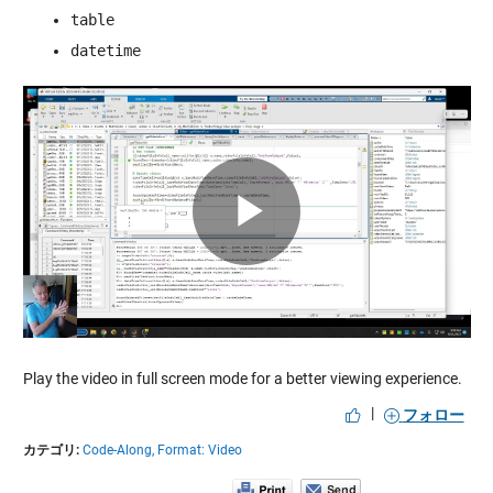
table
datetime
Play
Video
Play the video in full screen mode for a better viewing experience.
|
フォロー
カテゴリ:
Code-Along,
Format: Video