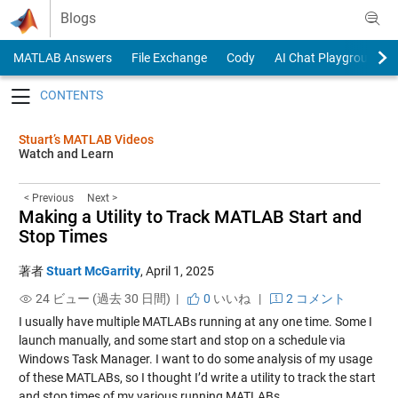
Skip to content
Blogs
MATLAB Answers
File Exchange
Cody
AI Chat Playground
Toggle navigation
Stuart’s MATLAB Videos
Watch and Learn
< Previous
Next >
Making a Utility to Track MATLAB Start and
Stop Times
著者
Stuart McGarrity
,
April 1, 2025
24 ビュー (過去 30 日間) |
0
いいね
|
2 コメント
I usually have multiple MATLABs running at any one time. Some I
launch manually, and some start and stop on a schedule via
Windows Task Manager. I want to do some analysis of my usage
of these MATLABs, so I thought I’d write a utility to track the start
and stop times of my various running MATLABs.