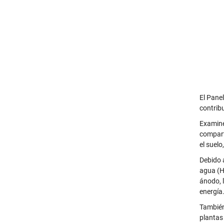
El Pane
contribu
Examine
compart
el suelo
Debido 
agua (H
ánodo, l
energía
También
plantas