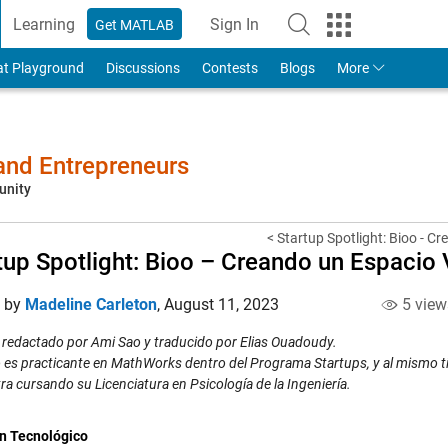
Learning
Sign In
Get MATLAB
to Your MathWorks Account
at Playground
Discussions
Contests
Blogs
More
 and Entrepreneurs
unity
< Startup Spotlight: Bioo - Cre
tup Spotlight: Bioo – Creando un Espacio 
d by
Madeline Carleton
,
August 11, 2023
5 view
o redactado por Ami Sao y traducido por Elias Ouadoudy.
 es practicante en MathWorks dentro del Programa Startups, y al mismo ti
a cursando su Licenciatura en Psicología de la Ingeniería.
ín Tecnológico