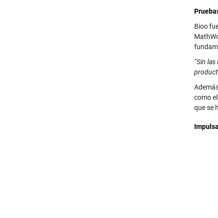
Prueba
Bioo fu
MathWor
fundame
“Sin las
product
Además d
como el
que se 
Impulsa