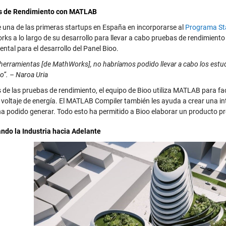
s de Rendimiento con MATLAB
e una de las primeras startups en España en incorporarse al
Programa St
ks a lo largo de su desarrollo para llevar a cabo pruebas de rendimiento e
ntal para el desarrollo del Panel Bioo.
 herramientas [de MathWorks], no habríamos podido llevar a cabo los estud
o”. – Naroa Uria
e las pruebas de rendimiento, el equipo de Bioo utiliza MATLAB para facil
 voltaje de energía. El MATLAB Compiler también les ayuda a crear una int
ha podido generar. Todo esto ha permitido a Bioo elaborar un producto pr
ndo la Industria hacia Adelante