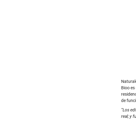
Natural
Bioo es
residen
de funci
“Los edi
real; y 