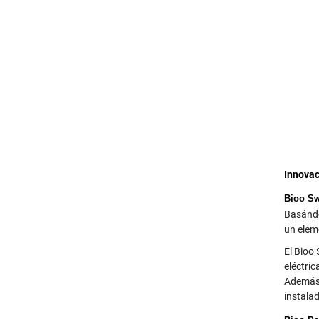
Innovac
Bioo Sw
Basándo
un elem
El Bioo
eléctri
Además, 
instalad