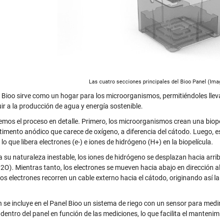
Las cuatro secciones principales del Bioo Panel (Ima
l Bioo sirve como un hogar para los microorganismos, permitiéndoles llev
ir a la producción de agua y energía sostenible.
mos el proceso en detalle. Primero, los microorganismos crean una biopel
imento anódico que carece de oxígeno, a diferencia del cátodo. Luego, 
, lo que libera electrones (e-) e iones de hidrógeno (H+) en la biopelícula.
a su naturaleza inestable, los iones de hidrógeno se desplazan hacia arri
2O). Mientras tanto, los electrones se mueven hacia abajo en dirección al
os electrones recorren un cable externo hacia el cátodo, originando así la 
.
 se incluye en el Panel Bioo un sistema de riego con un sensor para medir
 dentro del panel en función de las mediciones, lo que facilita el manten