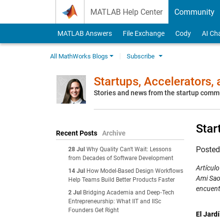
Skip to content
MATLAB Help Center
Community
MATLAB Answers
File Exchange
Cody
AI Ch
All MathWorks Blogs
Subscribe
Startups, Accelerators,
Stories and news from the startup comm
Star
Recent Posts
Archive
Poste
28 Jul
Why Quality Can't Wait: Lessons
from Decades of Software Development
Artícul
14 Jul
How Model-Based Design Workflows
Ami Sao
Help Teams Build Better Products Faster
encuentr
2 Jul
Bridging Academia and Deep‑Tech
Entrepreneurship: What IIT and IISc
Founders Get Right
El Jard