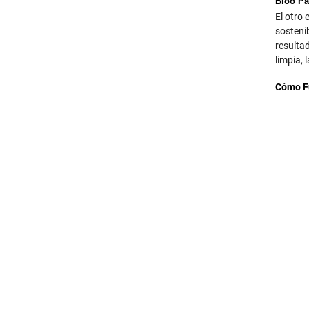
Bioo Pa
El otro 
sosteni
resultad
limpia, 
Cómo Fu