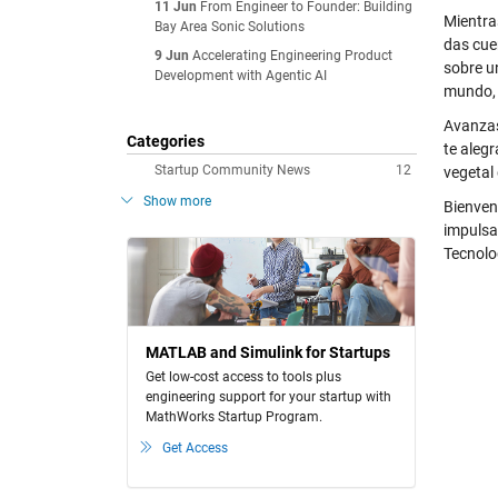
11 Jun
From Engineer to Founder: Building
Mientra
Bay Area Sonic Solutions
das cue
9 Jun
Accelerating Engineering Product
sobre un
Development with Agentic AI
mundo, 
Avanzas
Categories
te alegr
Startup Community News
12
vegetal 
Show more
Bienven
impulsa
Tecnolo
MATLAB and Simulink for Startups
Get low-cost access to tools plus
engineering support for your startup with
MathWorks Startup Program.
Get Access