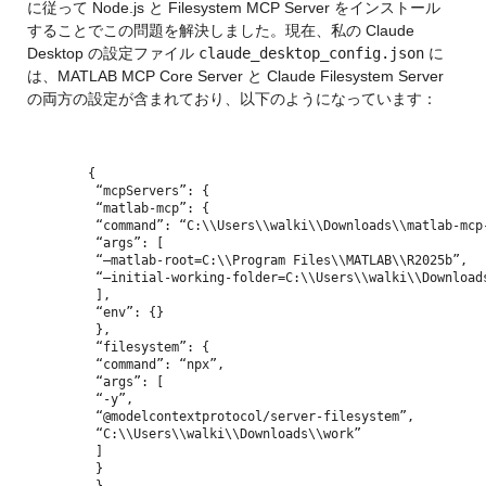
に従って Node.js と Filesystem MCP Server をインストール
することでこの問題を解決しました。現在、私の Claude 
Desktop の設定ファイル 
claude_desktop_config.json
 に
は、MATLAB MCP Core Server と Claude Filesystem Server 
の両方の設定が含まれており、以下のようになっています：
{
 “mcpServers”: {
 “matlab-mcp”: {
 “command”: “C:\\Users\\walki\\Downloads\\matlab-mcp
 “args”: [
 “–matlab-root=C:\\Program Files\\MATLAB\\R2025b”,
 “–initial-working-folder=C:\\Users\\walki\\Download
 ],
 “env”: {}
 },
 “filesystem”: {
 “command”: “npx”,
 “args”: [
 “-y”,
 “@modelcontextprotocol/server-filesystem”,
 “C:\\Users\\walki\\Downloads\\work”
 ]
 }
 }