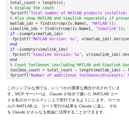
total_count = length(v);
% Display the count
fprintf(
‘Total number of MATLAB products installed:
% Also show MATLAB and Simulink separately if prese
matlab_idx = find(strcmp({v.Name}, 
‘MATLAB’
));
simulink_idx = find(strcmp({v.Name}, 
‘Simulink’
));
if 
~isempty(matlab_idx)
 fprintf(
‘MATLAB Version: %s’
, v(matlab_idx).Versio
end
if 
~isempty(simulink_idx)
 fprintf(
‘Simulink Version: %s’
, v(simulink_idx).Ve
end
% Count toolboxes (excluding MATLAB and Simulink ba
toolbox_count = total_count – length(matlab_idx) – 
fprintf(
‘Number of additional toolboxes/blocksets: 
このシンプルな例でも、いくつかの重要な概念が示されていま
す。MCP サーバーは、Claude が自分で書いた MATLAB コー
ドを私のローカルマシン上で実行できるようにします。ローカ
ルの MATLAB は、コード実行の結果を Claude に返し、それ
を Claude がさらなる推論に活用することができます。