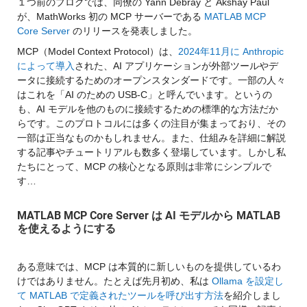
１つ前のブログでは、同僚の Yann Debray と Akshay Paul 
が、MathWorks 初の MCP サーバーである 
MATLAB MCP 
Core Server
 のリリースを発表しました。
MCP（Model Context Protocol）は、
2024年11月に Anthropic 
によって導入
された、AI アプリケーションが外部ツールやデ
ータに接続するためのオープンスタンダードです。一部の人々
はこれを「AI のための USB-C」と呼んでいます。というの
も、AI モデルを他のものに接続するための標準的な方法だか
らです。このプロトコルには多くの注目が集まっており、その
一部は正当なものかもしれません。また、仕組みを詳細に解説
する記事やチュートリアルも数多く登場しています。しかし私
たちにとって、MCP の核心となる原則は非常にシンプルで
す…
MATLAB MCP Core Server は AI モデルから MATLAB 
を使えるようにする
ある意味では、MCP は本質的に新しいものを提供しているわ
けではありません。たとえば先月初め、私は 
Ollama を設定し
て MATLAB で定義されたツールを呼び出す方法
を紹介しまし