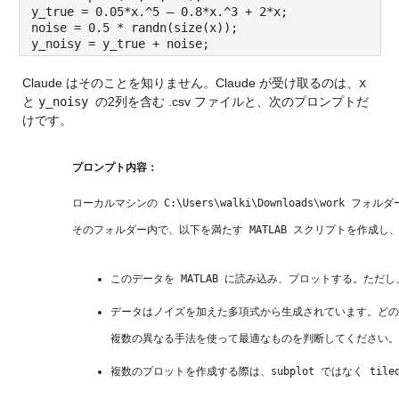
y_true = 0.05*x.^5 – 0.8*x.^3 + 2*x;
noise = 0.5 * randn(size(x));
y_noisy = y_true + noise;
Claude はそのことを知りません。Claude が受け取るのは、
x
と 
y_noisy 
の2列を含む .csv ファイルと、次のプロンプトだ
けです。
プロンプト内容：
ローカルマシンの 
C:\Users\walki\Downloads\work 
フォルダ
そのフォルダー内で、以下を満たす MATLAB スクリプトを作成し
このデータを MATLAB に読み込み、プロットする。ただ
データはノイズを加えた多項式から生成されています。どの
複数の異なる手法を使って最適なものを判断してください。
複数のプロットを作成する際は、subplot ではなく tile