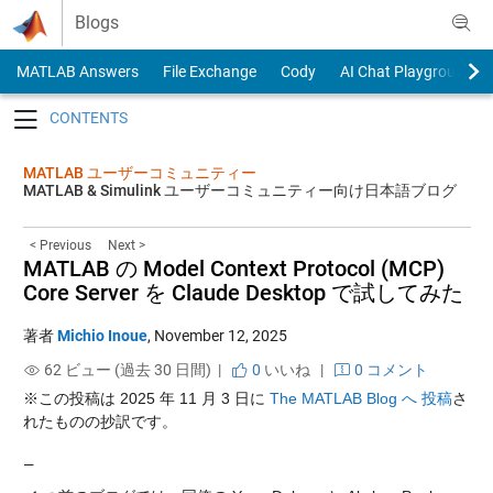
Skip to content
Blogs
MATLAB Answers
File Exchange
Cody
AI Chat Playground
Toggle navigation
MATLAB ユーザーコミュニティー
MATLAB & Simulink ユーザーコミュニティー向け日本語ブログ
< Previous
Next >
MATLAB の Model Context Protocol (MCP)
Core Server を Claude Desktop で試してみた
著者
Michio Inoue
,
November 12, 2025
62 ビュー (過去 30 日間) |
0
いいね
|
0 コメント
※この投稿は 2025 年 11 月 3 日に
The MATLAB Blog へ 投稿
さ
れたものの抄訳です。
—