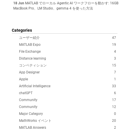
18 Jun
MATLAB でローカル Agentic AI ワークフローを動かす: 16GB
MacBook Pro、LM Studio、gemma 4 を使った方法
Categories
ユーザー紹介
47
MATLAB Expo
19
File Exchange
4
Distance learning
3
コンペティション
15
App Designer
7
Apple
1
Artificial Intelligence
33
chatGPT
6
Community
17
Community
12
Major Category
0
MathWorks イベント
20
MATLAB Answers
2