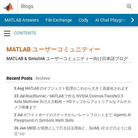
Skip to content
Blogs
MATLAB Answers
File Exchange
Cody
AI Chat Playground
Toggle navigation
MATLAB ユーザーコミュニティー
MATLAB & Simulink ユーザーコミュニティー向け日本語ブログ
Recent Posts
Archive
5 Aug
MATLAB のオブジェクト処理がこれから大きく高速化されます
23 Jul
RoadRunner／MATLAB で作る NVIDIA Cosmos-Transfer2.5
Auto Multiview 向け入力動画 — HDマップからフォトリアルなマルチカ
メラ映像まで
2 Jul
ホワイトボードのスケッチからパレートフロントまで: Agentic AI
Playground の Symbolic Math Skills
26 Jun
MBSE が依然として行き詰る理由と、SysML v2 がどのように役
立つか