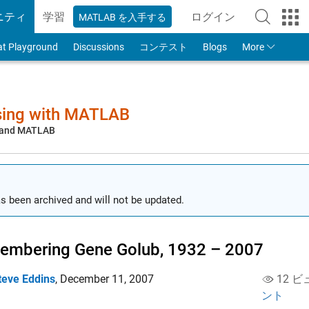
ニティ
学習
ログイン
MATLAB を入手する
to Your MathWorks
at Playground
Discussions
コンテスト
Blogs
More
sing with MATLAB
, and MATLAB
s been archived and will not be updated.
embering Gene Golub, 1932 – 2007
teve Eddins
,
December 11, 2007
12 ビ
ント