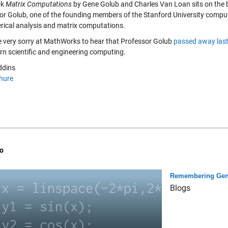
ok
Matrix Computations
by Gene Golub and Charles Van Loan sits on th
or Golub, one of the founding members of the Stanford University compute
rical analysis and matrix computations.
 very sorry at MathWorks to hear that Professor Golub
passed away last
rn scientific and engineering computing.
ddins
hure
o
Remembering Gene
Blogs