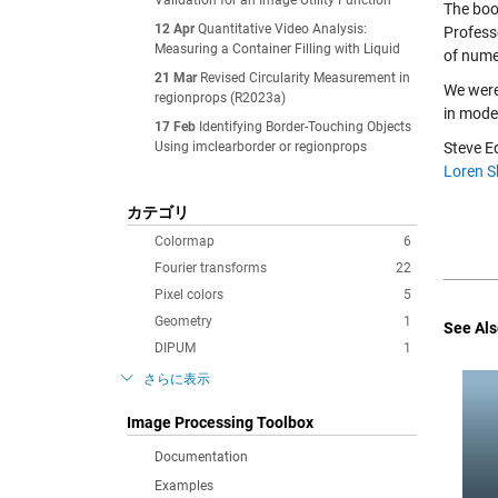
Validation for an Image Utility Function
The bo
12 Apr
Quantitative Video Analysis:
Profess
Measuring a Container Filling with Liquid
of nume
21 Mar
Revised Circularity Measurement in
We were
regionprops (R2023a)
in mode
17 Feb
Identifying Border-Touching Objects
Using imclearborder or regionprops
Steve E
Loren S
カテゴリ
Colormap
6
Fourier transforms
22
Pixel colors
5
Geometry
1
See Als
DIPUM
1
さらに表示
Image Processing Toolbox
Documentation
Examples