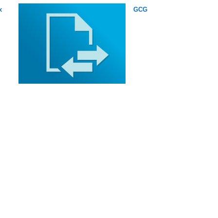
x
GCG