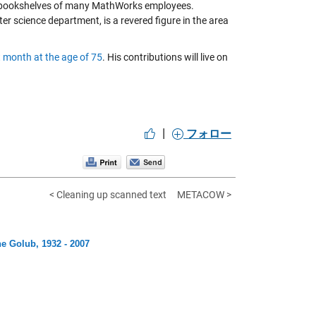
e bookshelves of many MathWorks employees.
r science department, is a revered figure in the area
 month at the age of 75
. His contributions will live on
|
フォロー
< Cleaning up scanned text
METACOW >
 Golub, 1932 - 2007