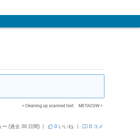
 Account
< Cleaning up scanned text
METACOW >
ュー (過去 30 日間) |
0
いいね
|
0 コメ