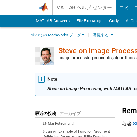
Skip to content
MATLAB ヘルプ センター
コミュ
MATLAB Answers
File Exchange
Cody
AI Ch
すべての MathWorks ブログ
購読する
Steve on Image Proces
Image processing concepts, algorithms
Note
Steve on Image Processing with MATLAB
ha
Rem
最近の投稿
アーカイブ
著者
S
26 Mar
Retirement!
9 Jun
An Example of Function Argument