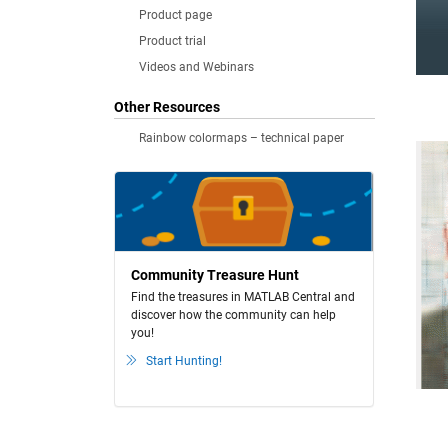
Product page
Product trial
Videos and Webinars
Other Resources
Rainbow colormaps – technical paper
Community Treasure Hunt
Find the treasures in MATLAB Central and
discover how the community can help
you!
Start Hunting!