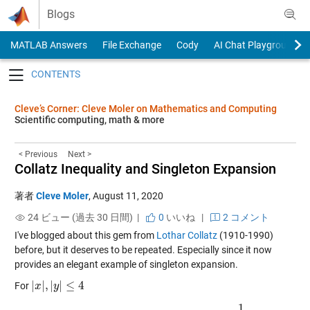
Skip to content
Blogs
MATLAB Answers
File Exchange
Cody
AI Chat Playground
Toggle navigation
Cleve’s Corner: Cleve Moler on Mathematics and Computing
Scientific computing, math & more
< Previous
Next >
Collatz Inequality and Singleton Expansion
著者
Cleve Moler
,
August 11, 2020
24 ビュー (過去 30 日間) |
0
いいね
|
2 コメント
I've blogged about this gem from
Lothar Collatz
(1910-1990)
before, but it deserves to be repeated. Especially since it now
provides an elegant example of singleton expansion.
|
|
,
|
|
≤
4
For
|
x
x
|
,
|
y
|
≤
y
4
1