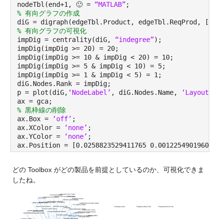
nodeTbl(end+1, 🙂 = 
“MATLAB”
;
% 有向グラフの作成
diG = digraph(edgeTbl.Product, edgeTbl.ReqProd, [],
% 有向グラフの可視化
impDig = centrality(diG, 
“indegree”
);
impDig(impDig >= 20) = 20;
impDig(impDig >= 10 & impDig < 20) = 10;
impDig(impDig >= 5 & impDig < 10) = 5;
impDig(impDig >= 1 & impDig < 5) = 1;
diG.Nodes.Rank = impDig;
p = plot(diG,
‘NodeLabel’
, diG.Nodes.Name, 
‘Layout’
,
ax = gca;
% 黒枠線の削除
ax.Box = 
‘off’
;
ax.XColor = 
‘none’
;
ax.YColor = 
‘none’
;
ax.Position = [0.0258823529411765 0.001225490196078
どの Toolbox がどの製品を前提としているのか、可視化できま
したね。