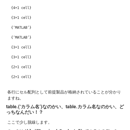
{4×1 cell}
{3×1 cell}
{‘MATLAB’}
{‘MATLAB’}
{3×1 cell}
{3×1 cell}
{2×1 cell}
{2×1 cell}
各行にセル配列として前提製品が格納されていることが分かり
ますね。
table.(‘カラム名’)なのかい、table.カラム名なのかい、ど
っちなんだい！？
ここで少し脱線します。