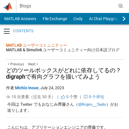
Skip to content
Blogs
MATLAB Answers
File Exchange
Cody
AI Chat Playground
Toggle navigation
MATLAB ユーザーコミュニティー
MATLAB & Simulink ユーザーコミュニティー向け日本語ブログ
< Previous
Next >
どのツールボックスがどれに依存してるの？
digraphで有向グラフを描いてみよう
作者
Michio Inoue
,
July 24, 2023
10 次查看（过去 30 天） |
0
个赞
|
0 个评论
今回は Twitter でもおなじみ齊藤さん（
@Kojiro__Saito
）がお
送りします。
こんにちは、アプリケーションエンジニアの齊藤です。