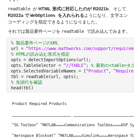
readtable 
が 
HTML 形式に対応したのが R2021b
、そして 
R2022a で 
WebOptions 
を入れられる
ようになり、文字エン
コーディングを指定できるようになりました。
それでは製品要件ページを 
readtable 
で読み込んでみます。
% 製品要件ページのURL
url = 
“https://www.mathworks.com/support/requiremen
% HTMLの読み込む形式を指定
opts = detectImportOptions(url);
opts.TableSelector = 
“//TABLE”
; 
% 最初の<table>タグ
opts.SelectedVariableNames = [
“Product”
, 
“Required 
tbl = readtable(url, opts);
% 先頭行を確認
head(tbl)
Product Required Products
___________________________ ______________________________
“5G Toolbox” “MATLAB↵↵↵↵Communications Toolbox↵↵↵↵DSP Syst
“Aerospace Blockset” “MATLAB↵↵↵↵Simulink↵↵↵↵Aerospace Tool