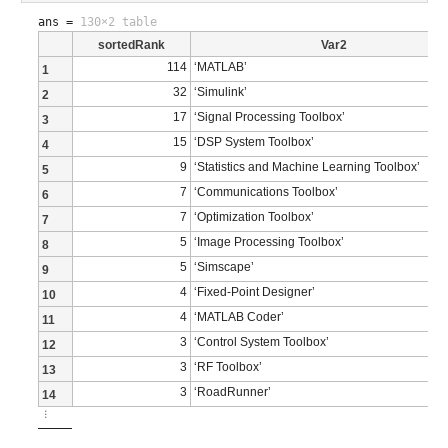
ans =
130×2 table
sortedRank
Var2
114
‘MATLAB’
1
32
‘Simulink’
2
17
‘Signal Processing Toolbox’
3
15
‘DSP System Toolbox’
4
9
‘Statistics and Machine Learning Toolbox’
5
7
‘Communications Toolbox’
6
7
‘Optimization Toolbox’
7
5
‘Image Processing Toolbox’
8
5
‘Simscape’
9
4
‘Fixed-Point Designer’
10
4
‘MATLAB Coder’
11
3
‘Control System Toolbox’
12
3
‘RF Toolbox’
13
3
‘RoadRunner’
14
⋮