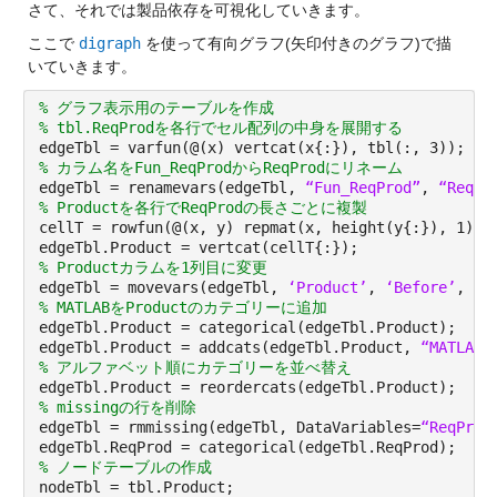
さて、それでは製品依存を可視化していきます。
ここで 
digraph
 を使って有向グラフ(矢印付きのグラフ)で描
いていきます。
% グラフ表示用のテーブルを作成
% tbl.ReqProdを各行でセル配列の中身を展開する
edgeTbl = varfun(@(x) vertcat(x{:}), tbl(:, 3));
% カラム名をFun_ReqProdからReqProdにリネーム
edgeTbl = renamevars(edgeTbl, 
“Fun_ReqProd”
, 
“ReqPr
% Productを各行でReqProdの長さごとに複製
cellT = rowfun(@(x, y) repmat(x, height(y{:}), 1), 
edgeTbl.Product = vertcat(cellT{:});
% Productカラムを1列目に変更
edgeTbl = movevars(edgeTbl, 
‘Product’
, 
‘Before’
, 
‘R
% MATLABをProductのカテゴリーに追加
edgeTbl.Product = categorical(edgeTbl.Product);
edgeTbl.Product = addcats(edgeTbl.Product, 
“MATLAB”
% アルファベット順にカテゴリーを並べ替え
edgeTbl.Product = reordercats(edgeTbl.Product);
% missingの行を削除
edgeTbl = rmmissing(edgeTbl, DataVariables=
“ReqProd
edgeTbl.ReqProd = categorical(edgeTbl.ReqProd);
% ノードテーブルの作成
nodeTbl = tbl.Product;