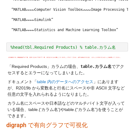
“MATLAB↵↵↵↵Computer Vision Toolbox↵↵↵↵Image Processing Too
“MATLAB↵↵↵↵Simulink”
“MATLAB↵↵↵↵Statistics and Machine Learning Toolbox”
%head(tbl.Required Products) % table.カラム名
「Required Products」カラムの場合、
table.カラム名
でアク
セスするとエラーになってしまいました。
ドキュメント「
table 内のデータへのアクセス
」にあります
が、R2019b から変数名と行名にスペースや非 ASCII 文字など
任意の文字を入れられるようになりました。
カラム名にスペースや日本語などのマルチバイト文字が入って
いる場合、table.(‘カラム名’)やtable.(“カラム名”)を使うことが
できます。
digraph で有向グラフで可視化