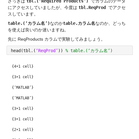
さっきは 
tbl.(“Required Products”) 
でカラムのデータ
にアクセスしていましたが、今度は 
tbl.ReqProd 
でアクセ
スしています。
table.(‘カラム名’)
なのか
table.カラム名
なのか、どっち
を使えば良いのか迷いますね。
先に ReqProducts カラムで実験してみましょう。
head(tbl.(
‘ReqProd’
)) 
% table.(‘カラム名’)
{4×1 cell}
{3×1 cell}
{‘MATLAB’}
{‘MATLAB’}
{3×1 cell}
{3×1 cell}
{2×1 cell}