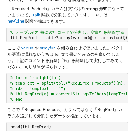
「Required Products」カラムは文字列の 
string 形式
になって
いますので、
split
 関数で分割していきます。「↵」は 
newline
 関数で抽出できます。
% テーブルの行毎に改行コードで分割し、空白行を削除する
tbl.ReqProd = table2array(varfun(@(x) arrayfun(@(a)
ここで 
varfun
 や 
arrayfun
 を組み合わせて使いました。ベクト
ル演算に慣れないうちは for 文で書いてみるのも良いでしょ
う。下記のコメントを解除(「%」を削除)して実行してみてく
ださい。同じ結果が得られます。
% for n=1:height(tbl) 
% tempText = split(tbl.(“Required Products”)(n), ne
% idx = tempText ~= “”;
% tbl.ReqProd{n} = convertStringsToChars(tempText(i
% end
ここで「Required Products」カラムではなく「ReqProd」カ
ラムを追加して分割したデータを格納しています。
head(tbl.ReqProd)