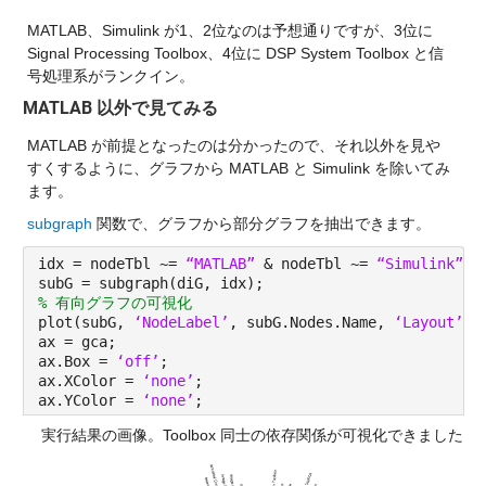
MATLAB、Simulink が1、2位なのは予想通りですが、3位に 
Signal Processing Toolbox、4位に DSP System Toolbox と信
号処理系がランクイン。
MATLAB 以外で見てみる
MATLAB が前提となったのは分かったので、それ以外を見や
すくするように、グラフから MATLAB と Simulink を除いてみ
ます。
subgraph
 関数で、グラフから部分グラフを抽出できます。
idx = nodeTbl ~= 
“MATLAB” 
& nodeTbl ~= 
“Simulink”
;
subG = subgraph(diG, idx);
% 有向グラフの可視化
plot(subG, 
‘NodeLabel’
, subG.Nodes.Name, 
‘Layout’
,
‘
ax = gca;
ax.Box = 
‘off’
;
ax.XColor = 
‘none’
;
ax.YColor = 
‘none’
;
実行結果の画像。Toolbox 同士の依存関係が可視化できました。