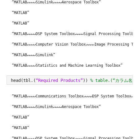
“MATLAB↵↵↵↵Simulink↵↵↵↵Aerospace Toolbox”
“MATLAB”
“MATLAB”
“MATLAB↵↵↵↵DSP System Toolbox↵↵↵↵Signal Processing Toolbox
“MATLAB↵↵↵↵Computer Vision Toolbox↵↵↵↵Image Processing Too
“MATLAB↵↵↵↵Simulink”
“MATLAB↵↵↵↵Statistics and Machine Learning Toolbox”
head(tbl.(
“Required Products”
)) 
% table.(“カラム名”)
“MATLAB↵↵↵↵Communications Toolbox↵↵↵↵DSP System Toolbox↵↵↵
“MATLAB↵↵↵↵Simulink↵↵↵↵Aerospace Toolbox”
“MATLAB”
“MATLAB”
“MATLAB↵↵↵↵DSP System Toolbox↵↵↵↵Signal Processing Toolbox