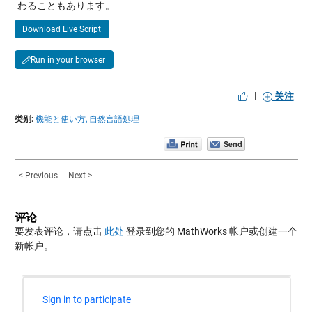
わることもあります。
Download Live Script
Run in your browser
|
关注
类别:
機能と使い方,
自然言語処理
< Previous
Next >
评论
要发表评论，请点击
此处
登录到您的 MathWorks 帐户或创建一个
新帐户。