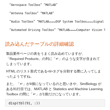
“Aerospace Toolbox” “MATLAB”
“Antenna Toolbox” “MATLAB”
“Audio Toolbox” “MATLAB↵↵↵↵DSP System Toolbox↵↵↵↵Signal Pr
“Automated Driving Toolbox” “MATLAB↵↵↵↵Computer Vision Too
“AUTOSAR Blockset” “MATLAB↵↵↵↵Simulink”
読み込んだテーブルの詳細確認
“Bioinformatics Toolbox” “MATLAB↵↵↵↵Statistics and Machine
製品要件ページの表をうまく読み込めていますが、
「Required Products」の列に「↵」のような文字が含まれて
しまっています。
HTML のリスト形式である<li>タグを分割する際に入ってしま
ったようですね。
また、「↵」が4個になっているのと思いきや、SimBiology が
ある91行目では、MATLAB と Statistics and Machine Learning 
Toolbox の間に「↵」が1個だけになっています。
disp(tbl(91, :))