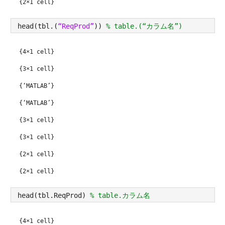
{2×1 cell}
head(tbl.(
“ReqProd”
)) 
% table.(“カラム名”)
{4×1 cell}
{3×1 cell}
{‘MATLAB’}
{‘MATLAB’}
{3×1 cell}
{3×1 cell}
{2×1 cell}
{2×1 cell}
head(tbl.ReqProd) 
% table.カラム名
{4×1 cell}