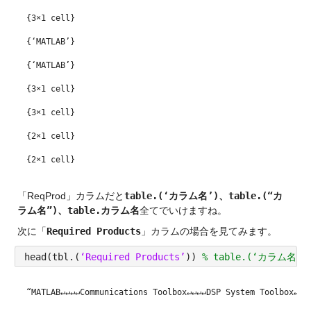
{3×1 cell}
{‘MATLAB’}
{‘MATLAB’}
{3×1 cell}
{3×1 cell}
{2×1 cell}
{2×1 cell}
「ReqProd」カラムだと
table.(‘カラム名’)
、
table.(“カ
ラム名”)
、
table.カラム名
全てでいけますね。
次に「
Required Products
」カラムの場合を見てみます。
head(tbl.(
‘Required Products’
)) 
% table.(‘カラム名’)
“MATLAB↵↵↵↵Communications Toolbox↵↵↵↵DSP System Toolbox↵↵↵