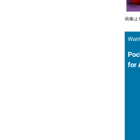
画像は 
Want
Poc
for 