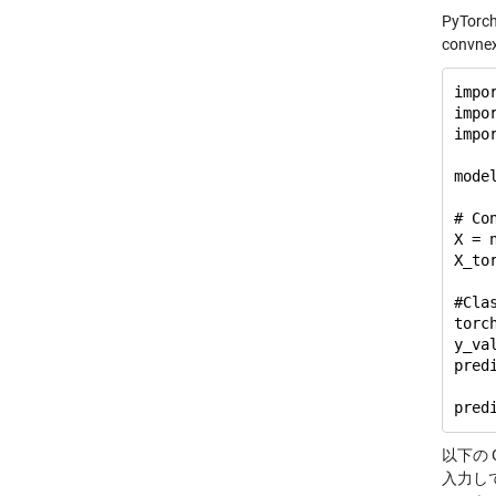
PyT
conv
impor
impo
impo
mode
# Co
X = 
X_to
#Clas
torc
y_va
pred
以下の 
入力し