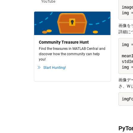
YouTube
image
画像を
詳細に
Community Treasure Hunt
img 
Find the treasures in MATLAB Central and
discover how the community can help
mean
you!
stdI
Start Hunting!
画像デー
さ、W
PyT