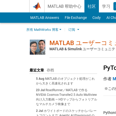
Skip to content
MATLAB 帮助中心
社区
学习
MATLAB Answers
File Exchange
Cody
AI Ch
所有 MathWorks 博客
订阅
MATLAB ユーザーコ
MATLAB & Simulink ユーザーコミ
Py
最近文章
存档
作者
M
5 Aug
MATLAB のオブジェクト処理がこれ
から大きく高速化されます
※この投
23 Jul
RoadRunner／MATLAB で作る
NVIDIA Cosmos-Transfer2.5 Auto Multiview
向け入力動画 — HDマップからフォトリアル
なマルチカメラ映像まで
2 Jul
ホワイトボードのスケッチからパレー
Pyth
トフロントまで: Agentic AI Playground の