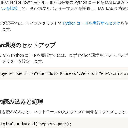
rch® や TensorFlow™ モデル、または任意の Python コードを MA
デルを比較
して、その精度とパフォーマンスを評価し、MATLAB で構築
。
ログ記事では、ライブスクリプトで
Python コードを実行するタスク
を使
します。
hon環境のセットアップ
AB から Python コードを実行するには、まず Python 環境をセットアッ
ープリターを設定します。
の読み込みと処理
像を読み込みます。ネットワークの入力サイズに画像をリサイズします
riginal = imread("peppers.png");
