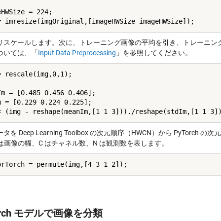
HWSize = 224;

リスケールします。次に、トレーニング画像の平均を引き、トレーニン
ついては、「
Input Data Preprocessing
」を参照してください。
= rescale(img,0,1);

Im = [0.485 0.456 0.406];

m = [0.229 0.224 0.225];

タを Deep Learning Toolbox の次元順序（HWCN）から PyTo
 は画像の幅、C はチャネル数、N は観測数を表します。
orch モデルで画像を分類