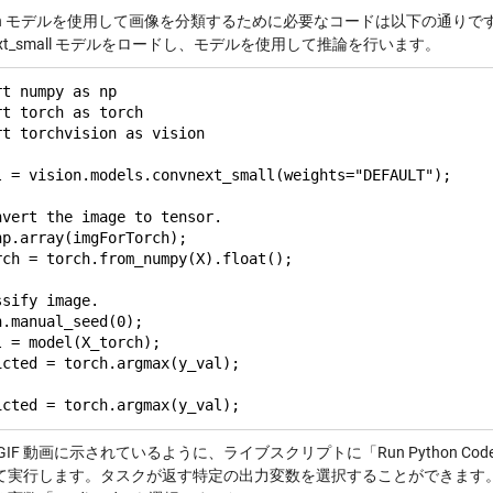
orch モデルを使用して画像を分類するために必要なコードは以下の通り
next_small モデルをロードし、モデルを使用して推論を行います。
t numpy as np

rt torch as torch

rt torchvision as vision

l = vision.models.convnext_small(weights="DEFAULT");

nvert the image to tensor.

np.array(imgForTorch);

rch = torch.from_numpy(X).float();

sify image.

h.manual_seed(0);

l = model(X_torch);

icted = torch.argmax(y_val);

GIF 動画に示されているように、ライブスクリプトに「Run Python Co
て実行します。タスクが返す特定の出力変数を選択することができます