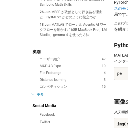
PyTo
Symbolic Math Skills
スのモ
26 Jun
MBSE が依然として行き詰る理由
易です
と、SysML v2 がどのように役立つか
このブ
18 Jun
MATLAB でローカル Agentic AI ワー
を紹介
クフローを動かす: 16GB MacBook Pro、LM
Studio、gemma 4 を使った方法
Pyt
类别
MATL
ユーザー紹介
47
インタ
MATLAB Expo
19
File Exchange
4
Distance learning
3
コンペティション
15
更多
画像
Social Media
入力画
Facebook
Twitter
imgO