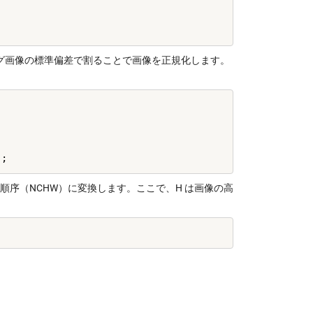
グ画像の標準偏差で割ることで画像を正規化します。
rch の次元順序（NCHW）に変換します。ここで、H は画像の高