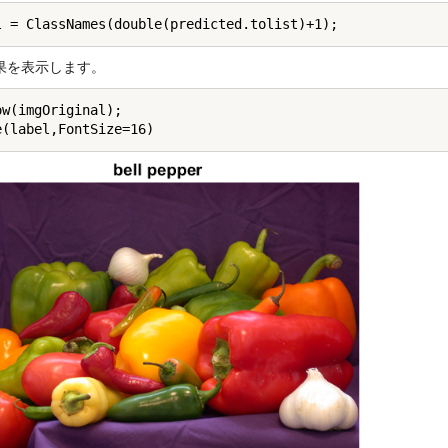
果を表示します。
ow(imgOriginal); 
