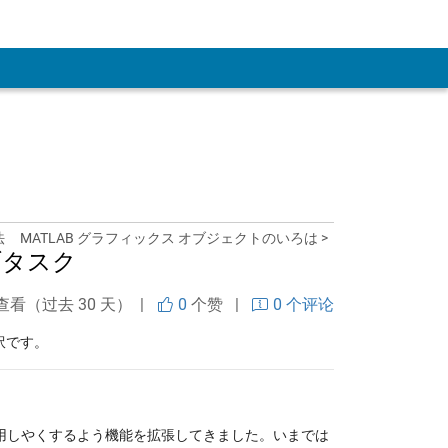
法
MATLAB グラフィックス オブジェクトのいろは >
イブタスク
查看（过去 30 天） |
0
个赞
|
0 个评论
訳です。
フロー内で活用しやくするよう機能を拡張してきました。いまでは