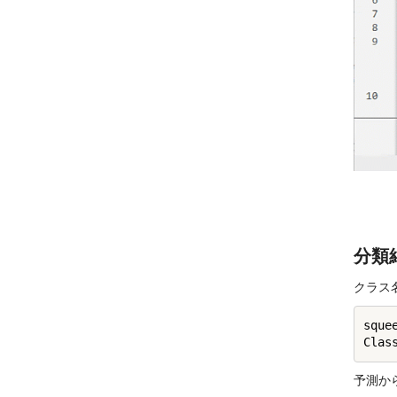
分類
クラス名
sque
予測か