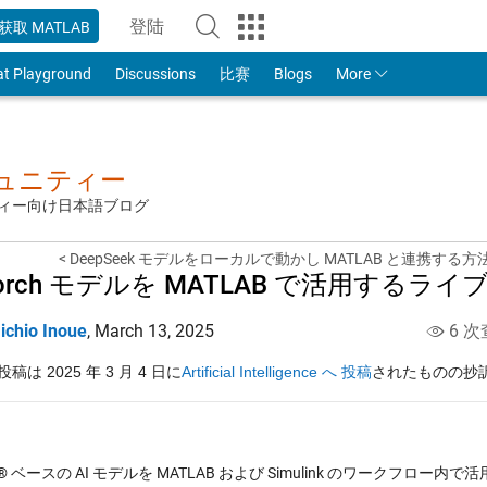
登陆
获取 MATLAB
to Your MathWorks Account
at Playground
Discussions
比赛
Blogs
More
ミュニティー
ュニティー向け日本語ブログ
< DeepSeek モデルをローカルで動かし MATLAB と連携する方
Torch モデルを MATLAB で活用するラ
ichio Inoue
,
March 13, 2025
6 次
稿は 2025 年 3 月 4 日に
Artificial Intelligence へ 投稿
されたものの抄
on® ベースの AI モデルを MATLAB および Simulink のワーク