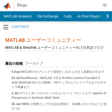
Skip to content
Blogs
MATLAB Answers
File Exchange
Cody
AI Chat Playground
Toggle navigation
MATLAB ユーザーコミュニティー
MATLAB & Simulink ユーザーコミュニティー向け日本語ブログ
最近の投稿
アーカイブ
5 Aug
MATLAB のオブジェクト処理がこれから大きく高速化されます
23 Jul
RoadRunner／MATLAB で作る NVIDIA Cosmos-Transfer2.5
Auto Multiview 向け入力動画 — HDマップからフォトリアルなマルチカ
メラ映像まで
2 Jul
ホワイトボードのスケッチからパレートフロントまで: Agentic AI
Playground の Symbolic Math Skills
26 Jun
MBSE が依然として行き詰る理由と、SysML v2 がどのように役
立つか