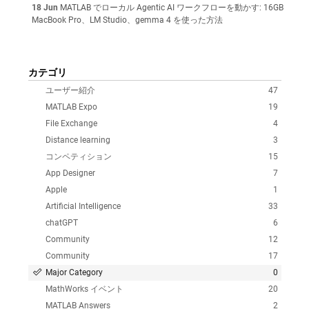
18 Jun
MATLAB でローカル Agentic AI ワークフローを動かす: 16GB
MacBook Pro、LM Studio、gemma 4 を使った方法
カテゴリ
ユーザー紹介
47
MATLAB Expo
19
File Exchange
4
Distance learning
3
コンペティション
15
App Designer
7
Apple
1
Artificial Intelligence
33
chatGPT
6
Community
12
Community
17
Major Category
0
MathWorks イベント
20
MATLAB Answers
2