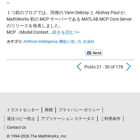
—
１つ前のブログでは、同僚の Yann Debray と Akshay Paul が、
MathWorks 初の MCP サーバーである MATLAB MCP Core Server
のリリースを発表しました。
MCP（Model Context…
続きを読む >>
カテゴリ:
Artificial Intelligence,
機能と使い方,
生成AI
Previous Pos
N
Posts 21 - 30 of 178
トラストセンター
商標
プライバシー ポリシー
違法コピー防止
アプリケーション ステータス
ご利用条件
Contact Us
© 1994-2026 The MathWorks, Inc.