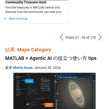
Community Treasure Hunt
Find the treasures in MATLAB Central and
discover how the community can help you!
Start Hunting!
Previous Pos
N
Posts 21 - 30 of 178
結果: Major Category
MATLAB + Agentic AI の役立つ使い方 tips
著者
Michio Inoue
,
January 30, 2026