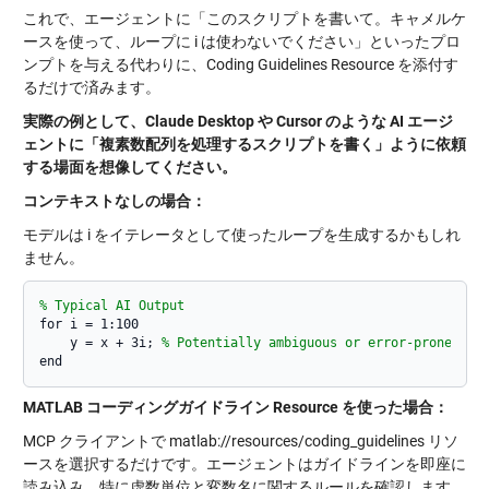
これで、エージェントに「このスクリプトを書いて。キャメルケ
ースを使って、ループに i は使わないでください」といったプロ
ンプトを与える代わりに、Coding Guidelines Resource を添付す
るだけで済みます。
実際の例として、Claude Desktop や Cursor のような AI エージ
ェントに「複素数配列を処理するスクリプトを書く」ように依頼
する場面を想像してください。
コンテキストなしの場合：
モデルは i をイテレータとして使ったループを生成するかもしれ
ません。
% Typical AI Output
for i = 1:100

    y = x + 3i; 
% Potentially ambiguous or error-prone if 
MATLAB コーディングガイドライン Resource を使った場合：
MCP クライアントで
matlab://resources/coding_guidelines
リソ
ースを選択するだけです。エージェントはガイドラインを即座に
読み込み、特に虚数単位と変数名に関するルールを確認します。