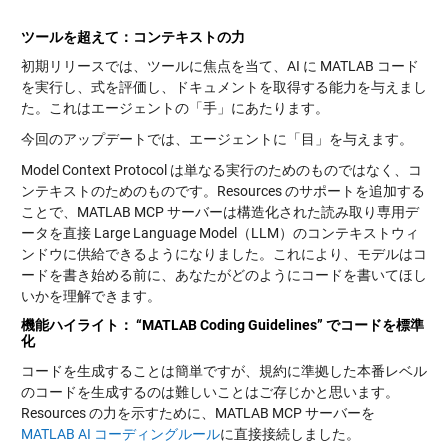
ツールを超えて：コンテキストの力
初期リリースでは、ツールに焦点を当て、AI に MATLAB コード
を実行し、式を評価し、ドキュメントを取得する能力を与えまし
た。これはエージェントの「手」にあたります。
今回のアップデートでは、エージェントに「目」を与えます。
Model Context Protocol は単なる実行のためのものではなく、コ
ンテキストのためのものです。Resources のサポートを追加する
ことで、MATLAB MCP サーバーは構造化された読み取り専用デ
ータを直接 Large Language Model（LLM）のコンテキストウィ
ンドウに供給できるようになりました。これにより、モデルはコ
ードを書き始める前に、あなたがどのようにコードを書いてほし
いかを理解できます。
機能ハイライト：
“MATLAB Coding Guidelines” で
コードを標準
化
コードを生成することは簡単ですが、規約に準拠した本番レベル
のコードを生成するのは難しいことはご存じかと思います。
Resources の力を示すために、MATLAB MCP サーバーを
MATLAB AI コーディングルール
に直接接続しました。