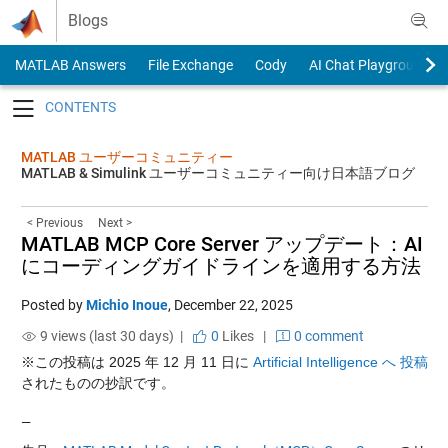
Skip to content
Blogs
MATLAB Answers
File Exchange
Cody
AI Chat Playground
Toggle navigation
MATLAB ユーザーコミュニティー
MATLAB & Simulink ユーザーコミュニティー向け日本語ブログ
< Previous
Next >
MATLAB MCP Core Server アップデート：AI
にコーディングガイドラインを適用する方法
Posted by
Michio Inoue
,
December 22, 2025
9 views (last 30 days) |
0
Likes
|
0 comment
※この投稿は 2025 年 12 月 11 日に
Artificial Intelligence へ 投稿
されたものの抄訳です。
—