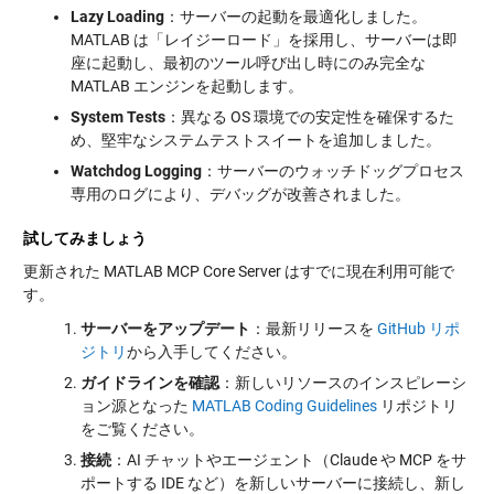
Lazy Loading
：サーバーの起動を最適化しました。
MATLAB は「レイジーロード」を採用し、サーバーは即
座に起動し、最初のツール呼び出し時にのみ完全な
MATLAB エンジンを起動します。
System Tests
：異なる OS 環境での安定性を確保するた
め、堅牢なシステムテストスイートを追加しました。
Watchdog Logging
：サーバーのウォッチドッグプロセス
専用のログにより、デバッグが改善されました。
試してみましょう
更新された MATLAB MCP Core Server はすでに現在利用可能で
す。
サーバーをアップデート
：最新リリースを
GitHub リポ
ジトリ
から入手してください。
ガイドラインを確認
：新しいリソースのインスピレーシ
ョン源となった
MATLAB Coding Guidelines
リポジトリ
をご覧ください。
接続
：AI チャットやエージェント（Claude や MCP をサ
ポートする IDE など）を新しいサーバーに接続し、新し