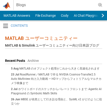
Skip to content
Blogs
MATLAB Answers
File Exchange
Cody
AI Chat Playground
Toggle navigation
MATLAB ユーザーコミュニティー
MATLAB & Simulink ユーザーコミュニティー向け日本語ブログ
Recent Posts
Archive
5 Aug
MATLAB のオブジェクト処理がこれから大きく高速化されます
23 Jul
RoadRunner／MATLAB で作る NVIDIA Cosmos-Transfer2.5
Auto Multiview 向け入力動画 — HDマップからフォトリアルなマルチカ
メラ映像まで
2 Jul
ホワイトボードのスケッチからパレートフロントまで: Agentic AI
Playground の Symbolic Math Skills
26 Jun
MBSE が依然として行き詰る理由と、SysML v2 がどのように役
立つか