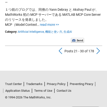
—
１つ前のブログでは、同僚の Yann Debray と Akshay Paul が、
MathWorks 初の MCP サーバーである MATLAB MCP Core Server
のリリースを発表しました。
MCP（Model Context…
read more >>
Category:
Artificial Intelligence,
機能と使い方,
生成AI
Previous Pos
N
Posts 21 - 30 of 178
Trust Center
Trademarks
Privacy Policy
Preventing Piracy
Application Status
Terms of Use
Contact Us
© 1994-2026 The MathWorks, Inc.