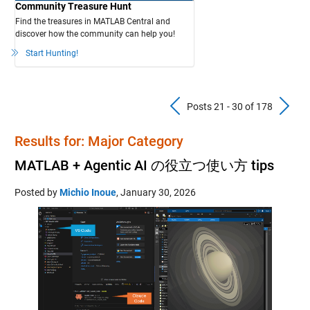
Community Treasure Hunt
Find the treasures in MATLAB Central and
discover how the community can help you!
Start Hunting!
Previous Pos
N
Posts 21 - 30 of 178
Results for: Major Category
MATLAB + Agentic AI の役立つ使い方 tips
Posted by
Michio Inoue
,
January 30, 2026