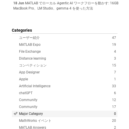
18 Jun
MATLAB でローカル Agentic AI ワークフローを動かす: 16GB
MacBook Pro、LM Studio、gemma 4 を使った方法
Categories
ユーザー紹介
47
MATLAB Expo
19
File Exchange
4
Distance learning
3
コンペティション
15
App Designer
7
Apple
1
Artificial Intelligence
33
chatGPT
6
Community
12
Community
17
Major Category
0
MathWorks イベント
20
MATLAB Answers
2