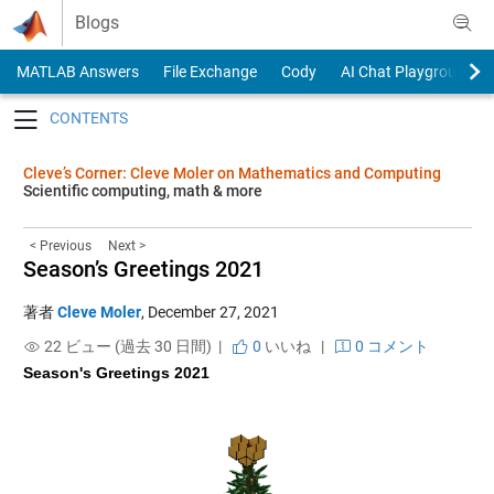
Skip to content
Blogs
MATLAB Answers
File Exchange
Cody
AI Chat Playground
Toggle navigation
Cleve’s Corner: Cleve Moler on Mathematics and Computing
Scientific computing, math & more
< Previous
Next >
Season’s Greetings 2021
著者
Cleve Moler
,
December 27, 2021
22 ビュー (過去 30 日間) |
0
いいね
|
0 コメント
Season's Greetings 2021