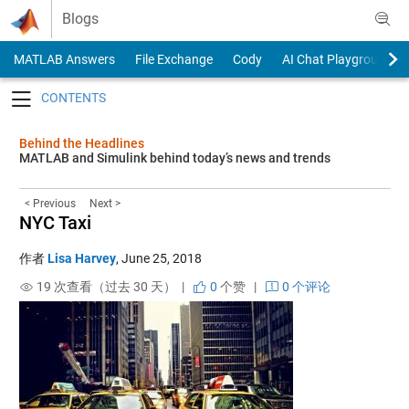
Skip to content
Blogs
MATLAB Answers
File Exchange
Cody
AI Chat Playground
Toggle navigation
Behind the Headlines
MATLAB and Simulink behind today’s news and trends
< Previous
Next >
NYC Taxi
作者
Lisa Harvey
,
June 25, 2018
19 次查看（过去 30 天） |
0
个赞
|
0 个评论