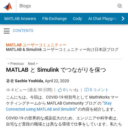
Skip to content
Blogs
MATLAB Answers
File Exchange
Cody
AI Chat Playground
Toggle navigation
MATLAB ユーザーコミュニティー
MATLAB & Simulink ユーザーコミュニティー向け日本語ブログ
< Previous
Next >
MATLAB と Simulink でつながりを保つ
著者
Sachie Yoshida
,
April 22, 2020
4 ビュー (過去 30 日間) |
0
いいね
|
0 コメント
こんにちは。今回は、COVID-19 特別号として MathWorks マー
ケティングチームから MATLAB Community ブログ の “
Stay
Connected using MATLAB and Simulink
” の内容を紹介します。
COVID-19 の世界的な感染拡大のため、エンジニアや科学者は、
自宅など普段の職場とは異なる環境で仕事をしています。私たち