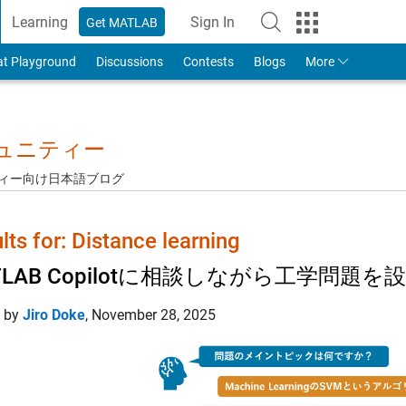
Learning
Sign In
Get MATLAB
to Your MathWorks Account
at Playground
Discussions
Contests
Blogs
More
ミュニティー
ュニティー向け日本語ブログ
lts for: Distance learning
TLAB Copilotに相談しながら工学問題
d by
Jiro Doke
,
November 28, 2025