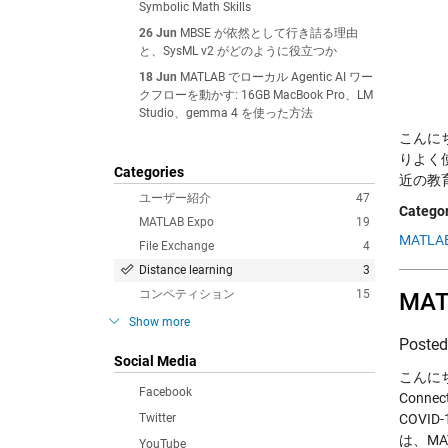
Symbolic Math Skills
26 Jun
MBSE が依然として行き詰る理由
と、SysML v2 がどのように役立つか
18 Jun
MATLAB でローカル Agentic AI ワー
クフローを動かす: 16GB MacBook Pro、LM
Studio、gemma 4 を使った方法
こんにち
りよく
Categories
近の教
ユーザー紹介
47
Categor
MATLAB Expo
19
MATLAB
File Exchange
4
Distance learning
3
コンペティション
15
MA
Show more
Poste
Social Media
こんにち
Facebook
Conne
Twitter
COV
は、MA
YouTube