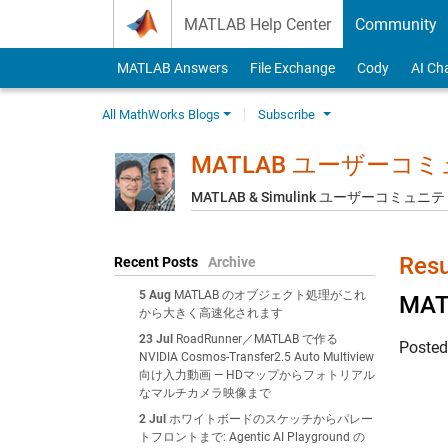
Skip to content
MATLAB Help Center
Community
MATLAB Answers
File Exchange
Cody
AI Ch
All MathWorks Blogs
Subscribe
MATLAB ユーザーコ
MATLAB & Simulink ユーザーコミ
Resu
Recent Posts
Archive
5 Aug
MATLAB のオブジェクト処理がこれ
MA
から大きく高速化されます
23 Jul
RoadRunner／MATLAB で作る
Poste
NVIDIA Cosmos-Transfer2.5 Auto Multiview
向け入力動画 — HDマップからフォトリアル
なマルチカメラ映像まで
2 Jul
ホワイトボードのスケッチからパレー
トフロントまで: Agentic AI Playground の