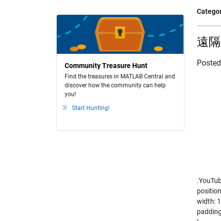
Categor
遠
Poste
Community Treasure Hunt
Find the treasures in MATLAB Central and
discover how the community can help
you!
Start Hunting!
.YouTub
position
width: 
padding