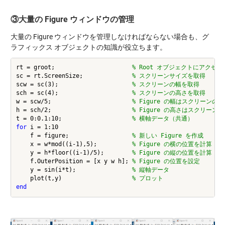
③大量の Figure ウィンドウの管理
大量の Figure ウィンドウを管理しなければならない場合も、グ
ラフィックス オブジェクトの知識が役立ちます。
rt = groot;                      
% Root オブジェクトにアクセス
sc = rt.ScreenSize;              
% スクリーンサイズを取得
scw = sc(3);                     
% スクリーンの幅を取得
sch = sc(4);                     
% スクリーンの高さを取得
w = scw/5;                       
% Figure の幅はスクリーンの5
h = sch/2;                       
% Figure の高さはスクリーンの
t = 0:0.1:10;                    
% 横軸データ（共通）
for
 i = 1:10

    f = figure;                  
% 新しい Figure を作成
    x = w*mod((i-1),5);          
% Figure の横の位置を計算
    y = h*floor((i-1)/5);        
% Figure の縦の位置を計算
    f.OuterPosition = [x y w h]; 
% Figure の位置を設定
    y = sin(i*t);                
% 縦軸データ
    plot(t,y)                    
% プロット
end