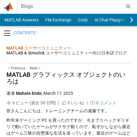
Skip to content
Blogs
MATLAB Answers
File Exchange
Cody
AI Chat Playground
Toggle navigation
MATLAB ユーザーコミュニティー
MATLAB & Simulink ユーザーコミュニティー向け日本語ブログ
< Previous
Next >
MATLAB グラフィックス オブジェクトのい
ろは
著者
Mahato Endo
,
March 17, 2025
9 ビュー (過去 30 日間) |
0
いいね
|
0 コメント
皆さんこんにちは、トレーニングチームの遠藤です。
昨年末ゲーミング PC を買ったのですが、今までスペックギリギ
リで動いていたゲームがサクサク動くので、恥ずかしながら最近
はゲーム三昧の自堕落な生活を送っています。最近のゲームはど