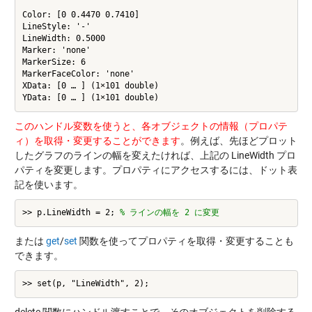
Color: [0 0.4470 0.7410]

LineStyle: '-'

LineWidth: 0.5000

Marker: 'none'

MarkerSize: 6

MarkerFaceColor: 'none'

XData: [0 … ] (1×101 double)

このハンドル変数を使うと、各オブジェクトの情報（プロパテ
ィ）を取得・変更することができます
。例えば、先ほどプロット
したグラフのラインの幅を変えたければ、上記の LineWidth プロ
パティを変更します。プロパティにアクセスするには、ドット表
記を使います。
>> p.LineWidth = 2; 
% ラインの幅を 2 に変更
または
get
/
set
関数を使ってプロパティを取得・変更することも
できます。
delete 関数にハンドル渡すことで、そのオブジェクトを削除する