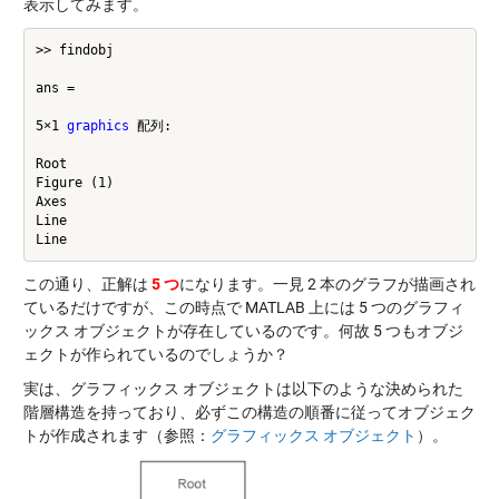
表示してみます。
>> findobj

ans =

5×1 
graphics
 配列:

Root

Figure (1)

Axes

Line

この通り、正解は
5 つ
になります。一見 2 本のグラフが描画され
ているだけですが、この時点で MATLAB 上には 5 つのグラフィ
ックス オブジェクトが存在しているのです。何故 5 つもオブジ
ェクトが作られているのでしょうか？
実は、グラフィックス オブジェクトは以下のような決められた
階層構造を持っており、必ずこの構造の順番に従ってオブジェク
トが作成されます（参照：
グラフィックス オブジェクト
）。