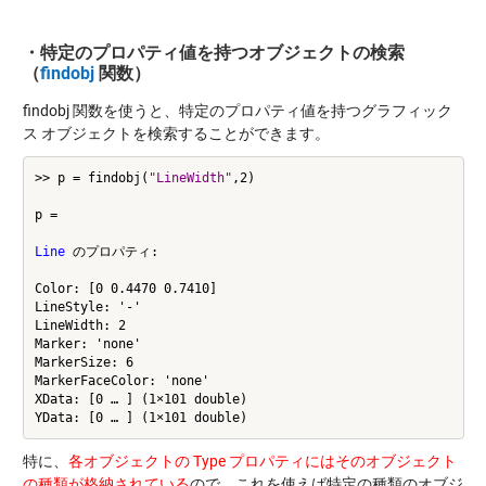
・特定のプロパティ値を持つオブジェクトの検索
（
findobj
関数）
findobj 関数を使うと、特定のプロパティ値を持つグラフィック
ス オブジェクトを検索することができます。
>> p = findobj(
"LineWidth"
,2)

p =

Line
 のプロパティ:

Color: [0 0.4470 0.7410]

LineStyle: '-'

LineWidth: 2

Marker: 'none'

MarkerSize: 6

MarkerFaceColor: 'none'

XData: [0 … ] (1×101 double)

特に、
各オブジェクトの Type プロパティにはそのオブジェクト
の種類が格納されている
ので、これを使えば特定の種類のオブジ