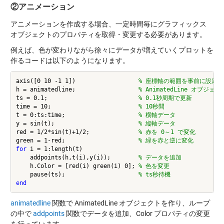
②アニメーション
アニメーションを作成する場合、一定時間毎にグラフィックス
オブジェクトのプロパティを取得・変更する必要があります。
例えば、色が変わりながら徐々にデータが増えていくプロットを
作るコードは以下のようになります。
axis([0 10 -1 1])                  
% 座標軸の範囲を事前に設定
h = animatedline;                  
% AnimatedLine オブジェ
ts = 0.1;                          
% 0.1秒周期で更新
time = 10;                         
% 10秒間
t = 0:ts:time;                     
% 横軸データ
y = sin(t);                        
% 縦軸データ
red = 1/2*sin(t)+1/2;              
% 赤を 0～1 で変化
green = 1-red;                     
% 緑を赤と逆に変化
for
 i = 1:length(t)

    addpoints(h,t(i),y(i));        
% データを追加
    h.Color = [red(i) green(i) 0]; 
% 色を変更
    pause(ts);                     
% ts秒待機
animatedline
関数で AnimatedLine オブジェクトを作り、ループ
の中で
addpoints
関数でデータを追加、Color プロパティの変更