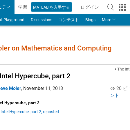
ニティ
学習
ログイン
MATLAB を入手する
to Your MathWorks
at Playground
Discussions
コンテスト
Blogs
More
Moler on Mathematics and Computing
< The In
Intel Hypercube, part 2
leve Moler
,
November 11, 2013
20 ビ
ント
el Hypercube, part 2
 Intel Hypercube, part 2, reposted