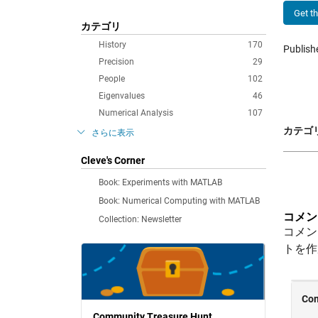
Get t
カテゴリ
History
170
Publis
Precision
29
People
102
Eigenvalues
46
Numerical Analysis
107
カテゴリ
さらに表示
Cleve's Corner
Book: Experiments with MATLAB
Book: Numerical Computing with MATLAB
コメン
Collection: Newsletter
コメン
トを作
Community Treasure Hunt