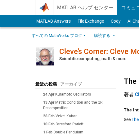
Skip to content
MATLAB ヘルプ センター
コミュ
MATLAB Answers
File Exchange
Cody
AI Ch
すべての MathWorks ブログ
購読する
Cleve’s Corner: Cleve 
Scientific computing, math & more
The 
最近の投稿
アーカイブ
著者
C
24 Apr
Kuramoto Oscillators
13 Apr
Matrix Condition and the QR
Decomposition
The Int
28 Feb
Velvel Kahan
See
The
10 Feb
Beresford Parlett
1 Feb
Double Pendulum