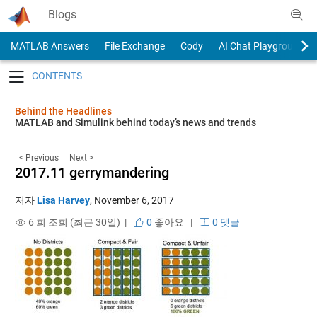
Skip to content
Blogs
MATLAB Answers
File Exchange
Cody
AI Chat Playground
Toggle navigation
Behind the Headlines
MATLAB and Simulink behind today’s news and trends
< Previous
Next >
2017.11 gerrymandering
저자
Lisa Harvey
,
November 6, 2017
6 회 조회 (최근 30일) |
0
좋아요
|
0 댓글