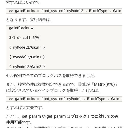
索すればよいので、
>> gainBlocks = find_system('myModel2','BlockType','Gain')
となります。実行結果は、
gainBlocks =
3×1 の cell 配列
{'myModel2/Gain' }
{'myModel2/Gain1'}
{'myModel2/Gain2'}
セル配列で全てのブロックパスを取得できました。
また、検索条件は複数指定できるので、乗算が「Matrix(K*u)」
に設定されているゲインブロックを取得したければ、
>> gainBlocks = find_system('myModel','BlockType','Gain','M
とすれば大丈夫です。
ただし、set_param や get_param は
ブロック 1 つに対してのみ
使用可能
です。