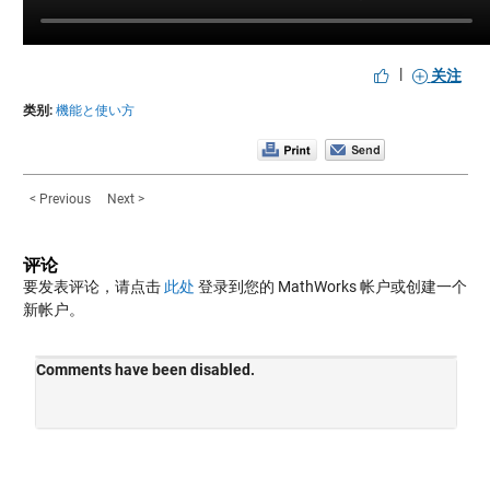
|
关注
类别:
機能と使い方
< Previous
Next >
评论
要发表评论，请点击
此处
登录到您的 MathWorks 帐户或创建一个
新帐户。