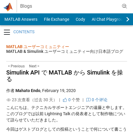
Skip to content
Blogs
MATLAB Answers
File Exchange
Cody
AI Chat Playground
Toggle navigation
MATLAB ユーザーコミュニティー
MATLAB & Simulink ユーザーコミュニティー向け日本語ブログ
< Previous
Next >
Simulink API で MATLAB から Simulink を操
る
作者
Mahato Endo
,
February 19, 2020
23 次查看（过去 30 天） |
0
个赞
|
0 个评论
こんにちは、テクニカルサポートエンジニアの遠藤と申します。
このブログでは以前 Lightning Talk の発表者として制作物につい
て語らせていただきました。
今回はゲストブログとしての投稿ということで何について書こう