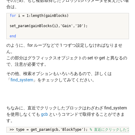
そのため、もし複数取得したブロックのパラメータを変えたい場
合は、
for
 i = 1:length(gainBlocks)
set_param(gainBlocks{i},'Gain','10');
end
のように、for ループなどで 1 つずつ設定しなければなりませ
ん。
この部分はグラフィックスオブジェクトの set や get と異なるの
で、注意が必要です。
その他、検索オプションもいろいろあるので、詳しくは
「
find_system
」をチェックしてみてください。
ちなみに、直近でクリックしたブロックはわざわざ find_system
を使用しなくても
gcb
というコマンドで取得することができま
す。
>> type = get_param(gcb,'BlockType'); 
% 直近にクリックしたブロ