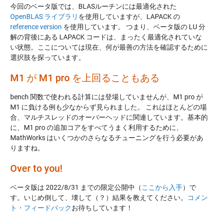
今回のベータ版では、BLASルーチンには最適化された
OpenBLAS ライブラリ
を使用していますが、LAPACK の
reference version
を使用しています。 つまり、ベータ版の LU 分
解の背後にある LAPACK コードは、まったく最適化されていな
い状態。ここについては現在、何が最善の方法を確認するために
選択肢を探っています。
M1 が M1 pro を上回ることもある
bench 関数で使われる計算には登場していませんが、M1 pro が
M1 に負ける例も少なからず見られました。 これはほとんどの場
合、マルチスレッドのオーバーヘッドに関連しています。基本的
に、M1 pro の追加コアをすべてうまく利用するために、
MathWorks はいくつかのさらなるチューニングを行う必要があ
りますね。
Over to you!
ベータ版は 2022/8/31 までの限定公開中（
ここから入手
）で
す。いじめ倒して、壊して（？）結果を教えてください。
コメン
ト・フィードバック
お待ちしています！