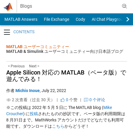
Skip to content
Blogs
MATLAB Answers
File Exchange
Cody
AI Chat Playground
Toggle navigation
MATLAB ユーザーコミュニティー
MATLAB & Simulink ユーザーコミュニティー向け日本語ブログ
< Previous
Next >
Apple Silicon 対応の MATLAB（ベータ版）で
遊んでみる！
作者
Michio Inoue
,
July 22, 2022
2 次查看（过去 30 天） |
0
个赞
|
0 个评论
※この投稿は 2022 年 5 月 5 日に The MATLAB blog (
Mike
Croucher
) に
投稿
されたものの抄訳です。ベータ版の利用期限は
8 月31日まで。MathWorks アカウントだけでどなたでも利用可
能です。ダウンロードは
こちら
からどうぞ！