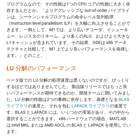
プログラムなので、その性能は1つの CPU コアの性能に大きく依
存するんだとか。「よりアグレッシブな out-of-order パイプライ
ンは、シーケンシャルプログラムの命令レベル並列処理
（Instruction level parallelism: ILP）を大幅に向上させることがで
きます。一例として、M1では、より広いデコーダ、イシューキ
ュー、レジスタのリネーム、より多くのALU、およびより大きな
L1キャッシュが含まれています。その結果、ODEは x86 アーキ
テクチャと比較して、M1 上でより良いパフォーマンスを発揮し
ます。」とのこと。
LU 分解のパフォーマンス
ベータ版での LU 分解の処理速度は悪くないのですが、びっくり
するほどではありませんでした。 製品版リリースではもっと良
いパフォーマンスが期待できるのか、開発チームに聞いてみまし
た。LU 分解の性能は2つの事柄に依存します。基礎となる
BLAS
ライブラリ
の速度と、それを包む
LAPACK ライブラリ
の速度で
す。BLAS と LAPACK には、いくつかの実装があり、その中から
選択することができます。 x86 ハードウェアの場合、MATLAB
は Intel MKL または AMD AOCL の BLAS と LAPACK を使用してい
ます。