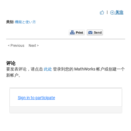
|
关注
类别:
機能と使い方
< Previous
Next >
评论
要发表评论，请点击
此处
登录到您的 MathWorks 帐户或创建一个
新帐户。