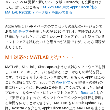
※2022/12/14 更新：新しいベータ版（R2022b）も公開されま
した。詳しくはこちら：
M1/M2 Mac 用の Apple Silicon 対応
MATLAB R2022b（ベータ版）を触ってみる
Apple が新しい ARM ベースのプロセッサの最初のバージョンで
ある
M1 チップ
を発表したのが 2020 年 11 月。界隈では大きな
話題になりました。この新しいハードウェアでいつも使っている
ソフトウェアを試したい！と思うのが人情ですが、小さな問題が
ありました。
M1 対応の MATLAB がない・・
MATLAB、Simulink、Simscape のような複雑なソフトウェアを新
しい CPU アーキテクチャに移植するには、かなりの時間を要し
ます。それこそ何十人年という単位です。もちろん Apple はこの
ことを理解していて、2005 年の
PowerPC
から Intel への移行の
際に行ったように、Rosetta 2 を用意してくれていました。Intel
プロセッサをターゲットにしたソフトウェアも、
Rosetta 2
を介
して実行できますので、各ソフトウェアベンダーは移行を管理す
る時間を稼ぐことができます。 MATLAB も R2020b Update 3 以
降、Rosetta 2 を介して Apple Silicon Mac 上で MATLAB を使うこ