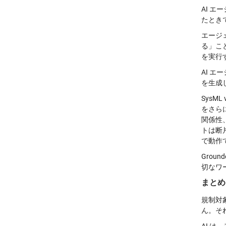
AI 
たとき
エージ
る」こ
を実行
AI 
を生成
Sys
をさら
関係性
トは断
で動作
Grou
切なワ
まとめ
規制対
ん。
そ