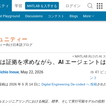
ニティ
学習
ログイン
MATLAB を入手する
to Your MathWorks
at Playground
Discussions
コンテスト
Blogs
More
ミュニティー
ュニティー向け日本語ブログ
< MATLAB 向けの A
は証拠を求めながら、AI エージェント
ichio Inoue
,
May 22, 2026
41 ビ
ント
は 2026 年 5 月 14 日に
Digital Engineering De-coded へ 投稿
され
ルエンジニアリングにおける検証、標準、そして実行可能モデルの役割