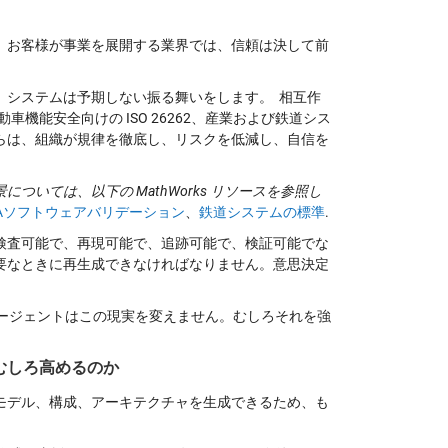
、お客様が事業を展開する業界では、信頼は決して前
。システムは予期しない振る舞いをします。 相互作
車機能安全向けの ISO 26262、産業および鉄道シス
それらは、組織が規律を徹底し、リスクを低減し、自信を
いては、以下の MathWorks リソースを参照し
Aソフトウェアバリデーション
、
鉄道システムの標準
.
検査可能で、再現可能で、追跡可能で、検証可能でな
要なときに再生成できなければなりません。意思決定
エージェントはこの現実を変えません。むしろそれを強
むしろ高めるのか
モデル、構成、アーキテクチャを生成できるため、も