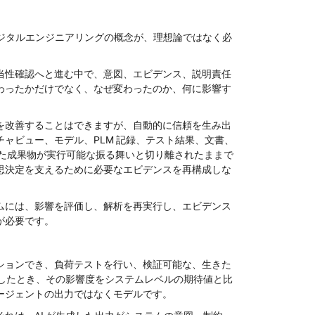
で取り上げたデジタルエンジニアリングの概念が、理想論ではなく必
当性確認へと進む中で、意図、エビデンス、説明責任
わったかだけでなく、なぜ変わったのか、何に影響す
を改善することはできますが、自動的に信頼を生み出
ャビュー、モデル、PLM 記録、テスト結果、文書、
した成果物が実行可能な振る舞いと切り離されたままで
思決定を支えるために必要なエビデンスを再構成しな
ムには、影響を評価し、解析を再実行し、エビデンス
が必要です。
ションでき、負荷テストを行い、検証可能な、生きた
りしたとき、その影響度をシステムレベルの期待値と比
ージェントの出力ではなくモデルです。