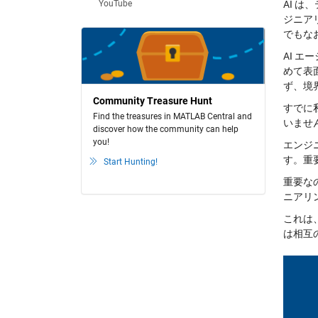
YouTube
AI 
ジニア
でもな
AI 
めて表
ず、境
Community Treasure Hunt
すでに
Find the treasures in MATLAB Central and
いませ
discover how the community can help
you!
エンジ
す。重
Start Hunting!
重要な
ニアリ
これは
は相互