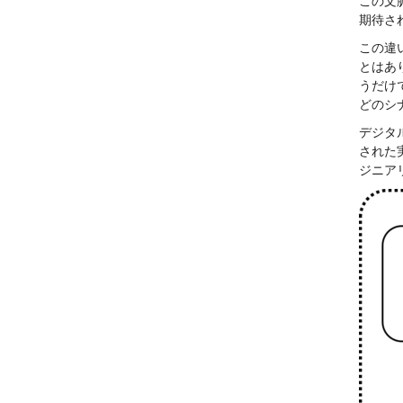
この文
期待さ
この違
とはあ
うだけ
どのシ
デジタ
された
ジニア