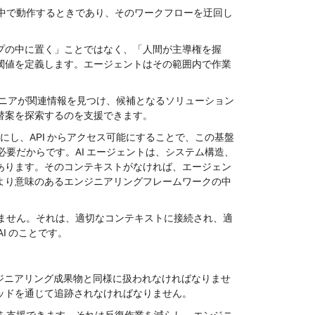
の中で動作するときであり、そのワークフローを迂回し
プの中に置く」ことではなく、「人間が主導権を握
閾値を定義します。エージェントはその範囲内で作業
ンジニアが関連情報を見つけ、候補となるソリューション
替案を探索するのを支援できます。
能にし、API からアクセス可能にすることで、この基盤
必要だからです。AI エージェントは、システム構造、
あります。
そのコンテキストがなければ、エージェン
より意味のあるエンジニアリングフレームワークの中
りません。
それは、適切なコンテキストに接続され、適
I のことです。
ジニアリング成果物と同様に扱われなければなりませ
ッドを通じて追跡されなければなりません。