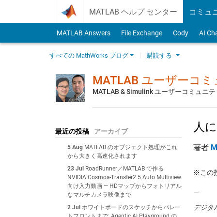
Skip to content
MATLAB ヘルプ センター
コミュ
MATLAB Answers
File Exchange
Cody
AI Ch
すべての MathWorks ブログ
購読する
MATLAB ユーザーコ
MATLAB & Simulink ユーザーコミ
人に
最近の投稿
アーカイブ
著者
M
5 Aug
MATLAB のオブジェクト処理がこれ
から大きく高速化されます
23 Jul
RoadRunner／MATLAB で作る
※この投稿
NVIDIA Cosmos-Transfer2.5 Auto Multiview
向け入力動画 — HDマップからフォトリアル
—
なマルチカメラ映像まで
デジタ
2 Jul
ホワイトボードのスケッチからパレー
トフロントまで: Agentic AI Playground の