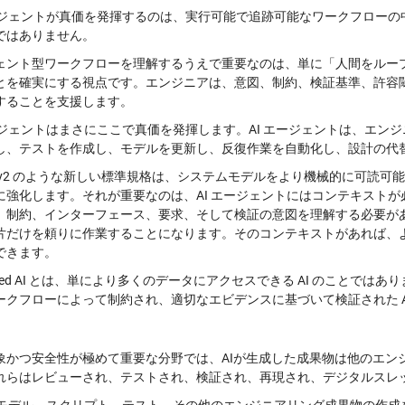
エージェントが真価を発揮するのは、実行可能で追跡可能なワークフロー
ではありません。
ェント型ワークフローを理解するうえで重要なのは、
単に「人間をルー
とを確実にする視点です。
エンジニアは、意図、制約、検証基準、許容
することを支援します。
エージェントはまさにここで真価を発揮します。AI エージェントは、エ
し、テストを作成し、モデルを更新し、反復作業を自動化し、設計の代
ML v2 のような新しい標準規格は、システムモデルをより機械的に可読可
に強化します。それが重要なのは、AI エージェントにはコンテキストが
、制約、インターフェース、要求、そして検証の意図を理解する必要が
片だけを頼りに作業することになります。そのコンテキストがあれば、
できます。
nded AI とは、単により多くのデータにアクセスできる AI のことではあ
ークフローによって制約され、適切なエビデンスに基づいて検証された A
象かつ安全性が極めて重要な分野では、AIが生成した成果物は他のエン
れらはレビューされ、テストされ、検証され、再現され、デジタルスレ