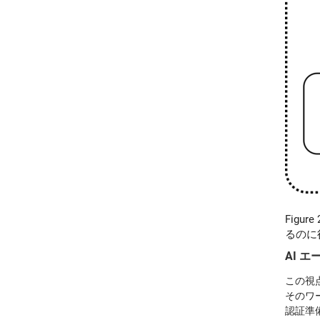
Figure 
るのに
AI 
この視点
そのワ
認証準