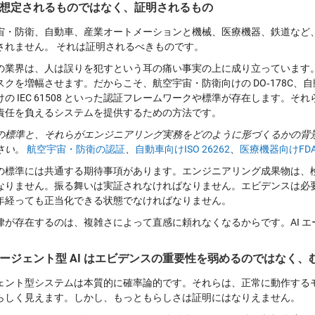
想定されるものではなく、証明されるもの
宙・防衛、自動車、産業オートメーションと機械、医療機器、鉄道など
されません。 それは証明されるべきものです。
の業界は、人は誤りを犯すという耳の痛い事実の上に成り立っています
クを増幅させます。だからこそ、航空宇宙・防衛向けの DO‑178C、自動
けの IEC 61508 といった認証フレームワークや標準が存在します。
責任を負えるシステムを提供するための方法です。
の標準と、それらがエンジニアリング実務をどのように形づくるかの背景につ
さい。
航空宇宙・防衛の認証
、
自動車向けISO 26262
、
医療機器向けFD
の標準には共通する期待事項があります。エンジニアリング成果物は、
なりません。振る舞いは実証されなければなりません。エビデンスは必
年経っても正当化できる状態でなければなりません。
律が存在するのは、複雑さによって直感に頼れなくなるからです。AI 
。
ージェント型 AI はエビデンスの重要性を弱めるのではなく、
ェント型システムは本質的に確率論的です。
それらは、正常に動作する
らしく見えます。
しかし、もっともらしさは証明にはなりえません。