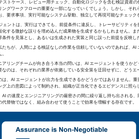
は、テストケース、レビュー用チェック、自動化ロジックを含む検証資産
リングワークフローの重要な一部になっていくでしょう。しかし、それ
お、
要求事項、実行可能なシステム挙動、独立して再現可能なチェック
エージェントは、実行はできても、前提条件に違反し、トレーサビリティ
面化する微妙な誤りを埋め込んだ成果物を生成するかもしれません。ま
界条件を見落とし、あるいは生成された実装と同じ誤った前提を反映し
私たちが、人間による検証なしの作業を信頼していないのであれば、AI
ん。
ニアリングチームが向き合う本当の問いは、AI エージェントを使うか
要なのは、それぞれの業界が依拠している安全策を迂回せずに、どうエ
のは、AI エージェントが出力を生成できるかどうかではありません。
ング上の意図によって制約され、組織が正当化できるエビデンスに照ら
、AI の速度とエンジニアリングの厳密さの間に繰り返し持ち出される、
の代替物ではなく、組み合わせて使うことで効果を増幅する存在です。