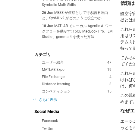
信頼は
Symbolic Math Skills
26 Jun
MBSE が依然として行き詰る理由
航空宇
と、SysML v2 がどのように役立つか
提とは
18 Jun
MATLAB でローカル Agentic AI ワー
これら
クフローを動かす: 16GB MacBook Pro、LM
用はリス
Studio、gemma 4 を使った方法
テム向
持って
カテゴリ
これら
ユーザー紹介
47
てくだ
MATLAB Expo
19
これら
File Exchange
4
ければ
Distance learning
3
は、何
コンペティション
15
この規
さらに表示
めます
なぜエ
Social Media
Facebook
エージ
っとも
Twitter