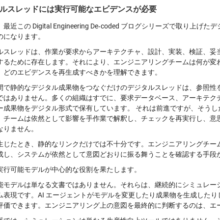
ルスレッドには実行可能なエビデンスが必要
最近この Digital Engineering De‑coded ブログシリーズ
のになります。
ルスレッドは、作業が要求からアーキテクチャ、設計、実装、検証、妥
するために存在します。それにより、エンジニアリングチームは何が変
、どのエビデンスを再生成すべきかを理解できます。
間で静的なデジタル成果物をつなぐだけのデジタルスレッドは、参照性
ではありません。多くの組織はすでに、要求データベース、アーキテクチ
ー成果物をデジタル形式で保有しています。 それは前進ですが、そう
、チームは依然として影響を手作業で解釈し、チェックを再実行し、意
なりません。
生じたとき、静的なリンクだけでは不十分です。エンジニアリングチー
成し、システムが依然として意図どおりに振る舞うことを確認する手段
実行可能モデルが中心的な役割を果たします。
能モデルは単なる文書ではありません。
それらは、継続的にシミュレー
ム表現です。AI エージェントがモデルを変更したり成果物を生成した
評価できます。エンジニアリング上の意図を最終的に判断するのは、エ