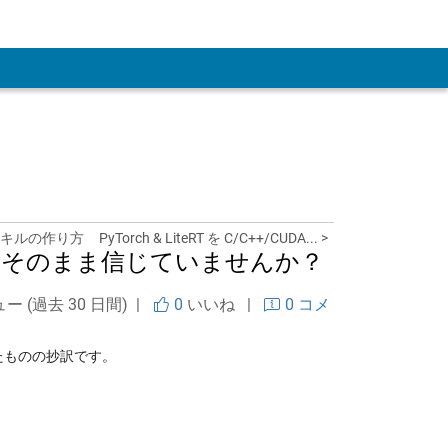
 Account
I スキルの作り方
PyTorch & LiteRT を C/C++/CUDA... >
はそのまま信じていませんか？
ュー (過去 30 日間) |
0
いいね
|
0 コメ
たものの抄訳です。