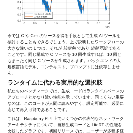
今では C や C++ のソースを得る手段として生成 AI ツールを
検討することもできるでしょう。上で説明したワークフローの
大きな違いの 1 つは、それが 
決定的
 であり 
追跡可能
 である
ことです。同じ構成で C ソースを 10 回生成すれば、10 回と
もまったく同じ C ソースが生成されます。バックエンドの大
規模言語モデル、コンテキスト、プロンプトには依存しませ
ん。
ランタイムに代わる実用的な選択肢
私たちのベンチマークでは、生成コードはランタイムベースの
アプローチとかなり近い性能を示しています。同じくらい重要
なのは、このコードが人間に読みやすく、設定可能で、必要に
応じて再入可能であることです。
これは、Raspberry Pi 4 上でいくつかの代表的なネットワーク
アーキテクチャについて、自動生成コードと LiteRT の性能を
比較したグラフです。初回リリースでは、ユーザーが多種多様