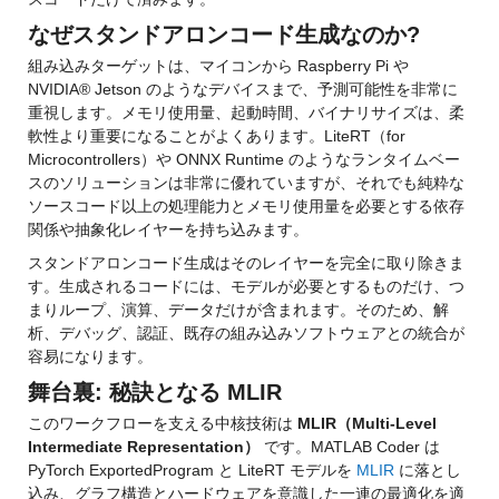
なぜスタンドアロンコード生成なのか?
組み込みターゲットは、マイコンから Raspberry Pi や 
NVIDIA® Jetson のようなデバイスまで、予測可能性を非常に
重視します。メモリ使用量、起動時間、バイナリサイズは、柔
軟性より重要になることがよくあります。LiteRT（for 
Microcontrollers）や ONNX Runtime のようなランタイムベー
スのソリューションは非常に優れていますが、それでも純粋な
ソースコード以上の処理能力とメモリ使用量を必要とする依存
関係や抽象化レイヤーを持ち込みます。
スタンドアロンコード生成はそのレイヤーを完全に取り除きま
す。生成されるコードには、モデルが必要とするものだけ、つ
まりループ、演算、データだけが含まれます。そのため、解
析、デバッグ、認証、既存の組み込みソフトウェアとの統合が
容易になります。
舞台裏: 秘訣となる MLIR
このワークフローを支える中核技術は 
MLIR（Multi-Level 
Intermediate Representation）
 です。MATLAB Coder は 
PyTorch ExportedProgram と LiteRT モデルを 
MLIR
 に落とし
込み、グラフ構造とハードウェアを意識した一連の最適化を適