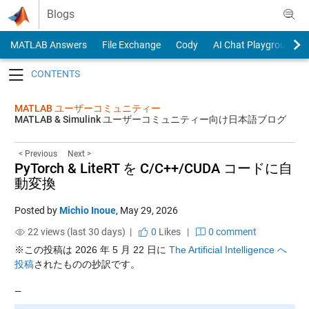
Skip to content
Blogs
MATLAB Answers
File Exchange
Cody
AI Chat Playground
Toggle navigation
MATLAB ユーザーコミュニティー
MATLAB & Simulink ユーザーコミュニティー向け日本語ブログ
< Previous
Next >
PyTorch & LiteRT を C/C++/CUDA コードに自
動変換
Posted by
Michio Inoue
,
May 29, 2026
22 views (last 30 days) |
0
Likes
|
0 comment
※この投稿は 2026 年 5 月 22 日に
The Artificial Intelligence へ
投稿
されたものの抄訳です。
—