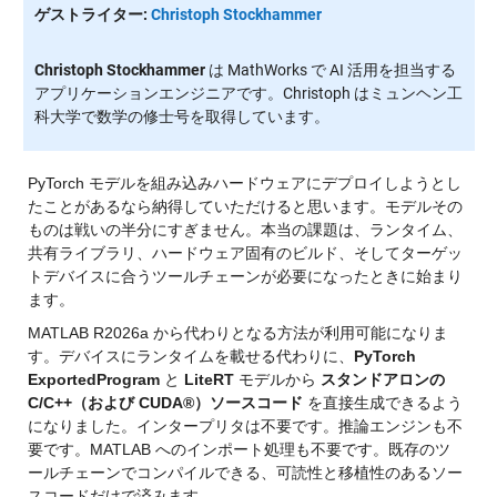
ゲストライター:
Christoph Stockhammer
Christoph Stockhammer
は MathWorks で AI 活用を担当する
アプリケーションエンジニアです。Christoph はミュンヘン工
科大学で数学の修士号を取得しています。
PyTorch モデルを組み込みハードウェアにデプロイしようとし
たことがあるなら納得していただけると思います。モデルその
ものは戦いの半分にすぎません。本当の課題は、ランタイム、
共有ライブラリ、ハードウェア固有のビルド、そしてターゲッ
トデバイスに合うツールチェーンが必要になったときに始まり
ます。
MATLAB R2026a から代わりとなる方法が利用可能になりま
す。デバイスにランタイムを載せる代わりに、
PyTorch 
ExportedProgram
 と 
LiteRT
 モデルから 
スタンドアロンの 
C/C++（および CUDA®）ソースコード
 を直接生成できるよう
になりました。インタープリタは不要です。推論エンジンも不
要です。MATLAB へのインポート処理も不要です。既存のツ
ールチェーンでコンパイルできる、可読性と移植性のあるソー
スコードだけで済みます。