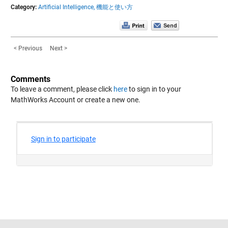
Category:
Artificial Intelligence,
機能と使い方
< Previous
Next >
Comments
To leave a comment, please click
here
to sign in to your
MathWorks Account or create a new one.