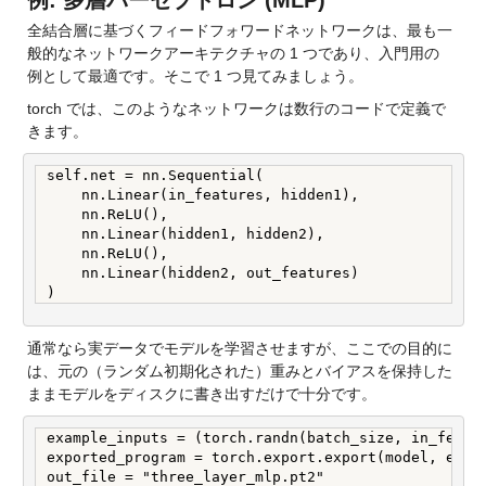
例: 多層パーセプトロン (MLP)
全結合層に基づくフィードフォワードネットワークは、最も一
般的なネットワークアーキテクチャの 1 つであり、入門用の
例として最適です。そこで 1 つ見てみましょう。
torch では、このようなネットワークは数行のコードで定義で
きます。
self.net = nn.Sequential(

    nn.Linear(in_features, hidden1),

    nn.ReLU(),

    nn.Linear(hidden1, hidden2),

    nn.ReLU(),

    nn.Linear(hidden2, out_features)

)
通常なら実データでモデルを学習させますが、ここでの目的に
は、元の（ランダム初期化された）重みとバイアスを保持した
ままモデルをディスクに書き出すだけで十分です。
example_inputs = (torch.randn(batch_size, in_featur
exported_program = torch.export.export(model, examp
out_file = "three_layer_mlp.pt2"
