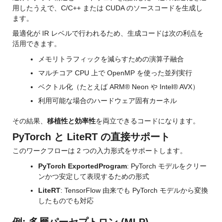
用したうえで、C/C++ または CUDA のソースコードを生成し
ます。
最適化が IR レベルで行われるため、生成コードは次の利点を
活用できます。
メモリトラフィックを減らすための演算子融合
マルチコア CPU 上で OpenMP を使った並列実行
ベクトル化（たとえば ARM® Neon や Intel® AVX）
利用可能な場合のハードウェア固有カーネル
その結果、
移植性と効率性
を両立できるコードになります。
PyTorch と LiteRT の直接サポート
このワークフローは 2 つの入力形式をサポートします。
PyTorch ExportedProgram
: PyTorch モデルをクリー
ンかつ安定して表現するための形式
LiteRT
: TensorFlow 由来でも PyTorch モデルから変換
したものでも対応