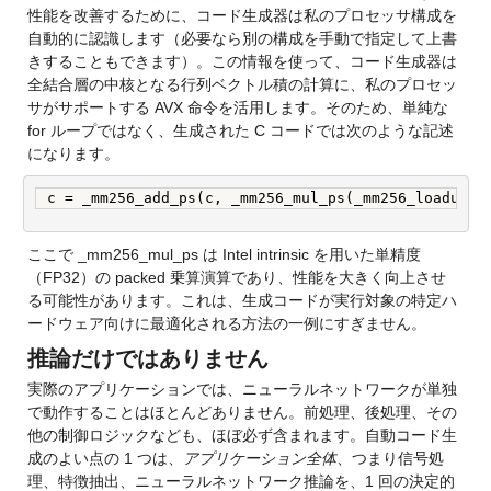
性能を改善するために、コード生成器は私のプロセッサ構成を
自動的に認識します（必要なら別の構成を手動で指定して上書
きすることもできます）。この情報を使って、コード生成器は
全結合層の中核となる行列ベクトル積の計算に、私のプロセッ
サがサポートする AVX 命令を活用します。そのため、単純な 
for ループではなく、生成された C コードでは次のような記述
になります。
c = _mm256_add_ps(c, _mm256_mul_ps(_mm256_loadu_ps
ここで _mm256_mul_ps は Intel intrinsic を用いた単精度
（FP32）の packed 乗算演算であり、性能を大きく向上させ
る可能性があります。これは、生成コードが実行対象の特定ハ
ードウェア向けに最適化される方法の一例にすぎません。
推論だけではありません
実際のアプリケーションでは、ニューラルネットワークが単独
で動作することはほとんどありません。前処理、後処理、その
他の制御ロジックなども、ほぼ必ず含まれます。自動コード生
成のよい点の 1 つは、
アプリケーション全体
、つまり信号処
理、特徴抽出、ニューラルネットワーク推論を、1 回の決定的