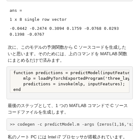
ans =
1 x 8 single row vector
-0.0442 -0.2474 0.3094 0.1759 -0.0768 0.0293
0.1398 -0.0767
次に、このモデルの予測関数から C ソースコードを生成した
いと思います。そのためには、上のコマンドを MATLAB 関数
にまとめるだけで済みます。
function predictions = predictModel(inputFeatures)

    mlp = loadPyTorchExportedProgram('three_layer_m
    predictions = invoke(mlp, inputFeatures);

end
最後のステップとして、1 つの MATLAB コマンドで C ソース
コードファイルを生成します。
>> codegen -c predictModel.m -args {zeros(1,16,'sing
私のノート PC には Intel i7 プロセッサが搭載されています。