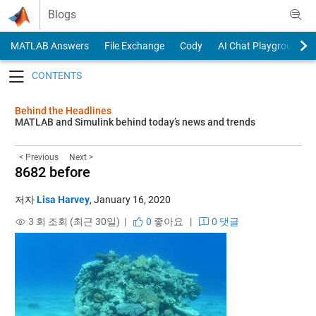
Skip to content
Blogs
MATLAB Answers
File Exchange
Cody
AI Chat Playground
Toggle navigation
Behind the Headlines
MATLAB and Simulink behind today’s news and trends
< Previous
Next >
8682 before
저자
Lisa Harvey
,
January 16, 2020
3 회 조회 (최근 30일) |
0
좋아요
|
0 댓글