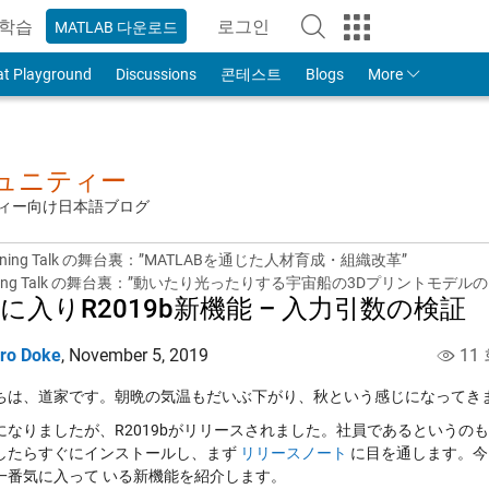
학습
로그인
MATLAB 다운로드
to Your MathWorks Account
at Playground
Discussions
콘테스트
Blogs
More
ミュニティー
ュニティー向け日本語ブログ
ghtning Talk の舞台裏：”MATLABを通じた人材育成・組織改革”
tning Talk の舞台裏：”動いたり光ったりする宇宙船の3Dプリントモデルの
に入りR2019b新機能 – 入力引数の検証
iro Doke
,
November 5, 2019
11
ちは、道家です。朝晩の気温もだいぶ下がり、秋という感じになってき
になりましたが、R2019bがリリースされました。社員であるというの
したらすぐにインストールし、まず
リリースノート
に目を通します。今
一番気に入って いる新機能を紹介します。