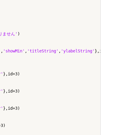
なりません'
)

'
,
'showMin'
,
'titleString'
,
'ylabelString'
},id+2);

r'
},id+3)

r'
},id+3)

r'
},id+3)

3)
