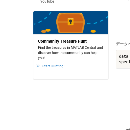
YouTube
    
    
    
    
   
Community Treasure Hunt
データ
Find the treasures in MATLAB Central and
discover how the community can help
data 
you!
Start Hunting!