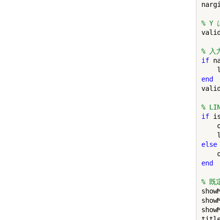
nargi
% Y
vali
% 入
if
 n
    
end
vali
% L
if
 i
    
    
else
end
% 既
showM
showM
showM
titl