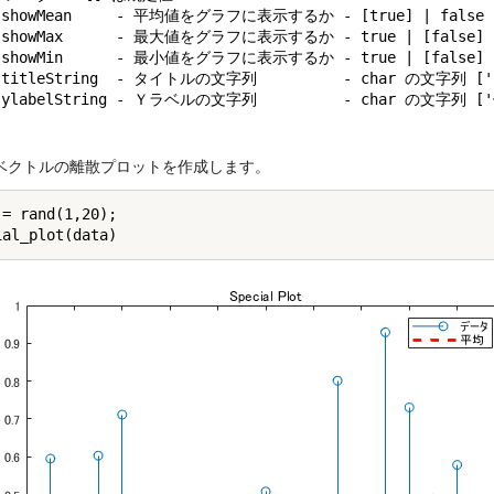
 showMean     - 平均値をグラフに表示するか - [true] | false

 showMax      - 最大値をグラフに表示するか - true | [false]

 showMin      - 最小値をグラフに表示するか - true | [false]

 titleString  - タイトルの文字列　　　　　 - char の文字列 ['Spe
  ylabelString - Ｙラベルの文字列　　　　　 - char の文字列 ['値
ベクトルの離散プロットを作成します。
= rand(1,20);
