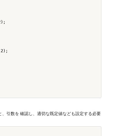
);

,2);

と、引数を 確認し、適切な既定値なども設定する必要