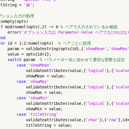
elString = 
'値'
;

オプション入力の処理
isempty(opts)

if
 mod(numel(opts),2) ~= 0 
% ペアで入力されているか確認
    error(
'オプション入力は Parameter-Value ペアでなければ
end
for
 id = 1:2:numel(opts)  
% ペアごとに処理
    param = validatestring(opts{id},{
'showMean'
,
'showMax
    value = opts{id+1};

switch
 param  
% パラメーター名に合わせて適切な変数を設定
case
'showMean'
            validateattributes(value,{
'logical'
},{
'scala
            showMean = value;

case
'showMax'
            validateattributes(value,{
'logical'
},{
'scala
            showMax = value;

case
'showMin'
            validateattributes(value,{
'logical'
},{
'scala
            showMin = value;

case
'titleString'
            validateattributes(value,{
'char'
},{
'row'
},id+
            titleString = value;
