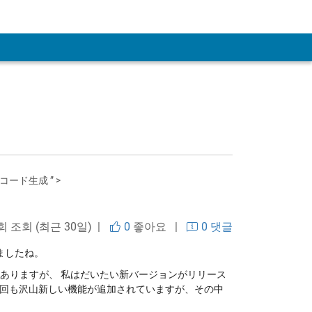
コード生成 ” >
 회 조회 (최근 30일) |
0
좋아요
|
0 댓글
ましたね。
もありますが、 私はだいたい新バージョンがリリース
回も沢山新しい機能が追加されていますが、その中