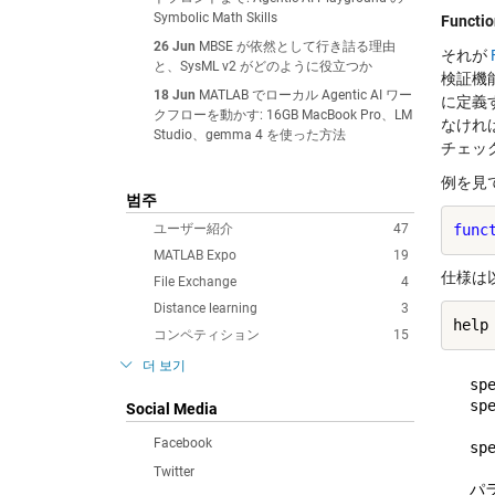
Symbolic Math Skills
Functio
26 Jun
MBSE が依然として行き詰る理由
それが
と、SysML v2 がどのように役立つか
検証機
18 Jun
MATLAB でローカル Agentic AI ワー
に定義
クフローを動かす: 16GB MacBook Pro、LM
なけれ
Studio、gemma 4 を使った方法
チェック
例を見
범주
ユーザー紹介
47
func
MATLAB Expo
19
仕様は
File Exchange
4
Distance learning
3
help
コンペティション
15
더 보기
  s
  s
Social Media
   
Facebook
  s
Twitter
  パ