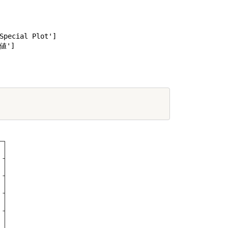
cial Plot']

']
