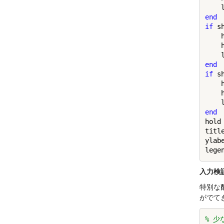
    
end
if
 s
    
    
    
end
if
 s
    
    
    
end
hold
title
ylab
入力検
特別な
がでて
% 