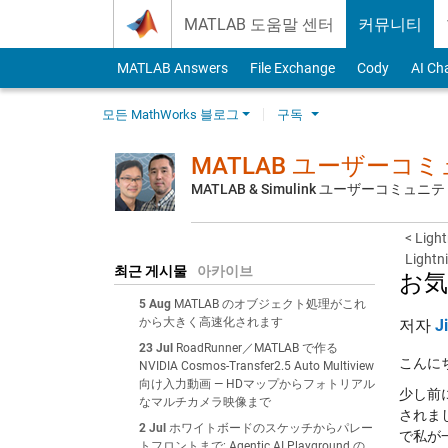
Skip to content
MATLAB 도움말 센터
커뮤니티
MATLAB Answers
File Exchange
Cody
AI Ch
모든 MathWorks 블로그
구독
MATLAB ユーザーコ
MATLAB & Simulink ユーザーコミ
< Li
Ligh
최근 게시물
아카이브
お気
5 Aug
MATLAB のオブジェクト処理がこれ
から大きく高速化されます
저자
J
23 Jul
RoadRunner／MATLAB で作る
こんに
NVIDIA Cosmos-Transfer2.5 Auto Multiview
向け入力動画 — HDマップからフォトリアル
少し前
なマルチカメラ映像まで
されま
2 Jul
ホワイトボードのスケッチからパレー
で私が
トフロントまで: Agentic AI Playground の