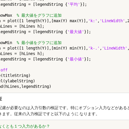
legendString = [legendString {
'平均'
howMax  
% 最大値をグラフに追加
h = plot([1 length(Y)],[max(Y) max(Y)],
'k:'
,
'LineWidth'
,2
hLines = [hLines h];

legendString = [legendString {
'最大値'
howMin  
% 最小値をグラフに追加
h = plot([1 length(Y)],[min(Y) min(Y)],
'k-.'
,
'LineWidth'
hLines = [hLines h];

legendString = [legendString {
'最小値'
 
off
(titleString)

el(ylabelString)

証
配慮が必要なのは入力引数の検証です。特にオプション入力などがある
きます。従来の入力検証ですと以下のように なります。
少なくとも１つ入力があるか？