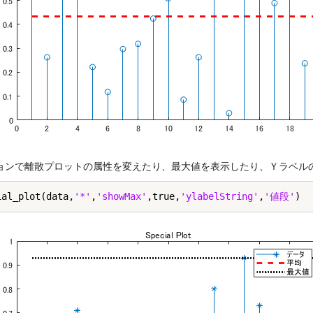
ョンで離散プロットの属性を変えたり、最大値を表示したり、Ｙラベル
ial_plot(data,
'*'
,
'showMax'
,true,
'ylabelString'
,
'値段'