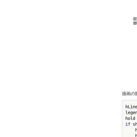
描画の
hLin
lege
hold
if
 s
    
    