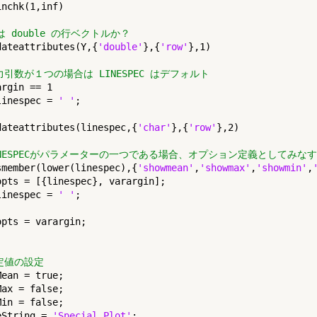
nchk(1,inf)

 は double の行ベクトルか？
dateattributes(Y,{
'double'
},{
'row'
},1)

力引数が１つの場合は LINESPEC はデフォルト
argin == 1

linespec = 
' '
dateattributes(linespec,{
'char'
},{
'row'
},2)

INESPECがパラメーターの一つである場合、オプション定義としてみなす
smember(lower(linespec),{
'showmean'
,
'showmax'
,
'showmin'
,
opts = [{linespec}, varargin];

linespec = 
' '
定値の設定
ean = true;

ax = false;

in = false;

eString = 
'Special Plot'
;
