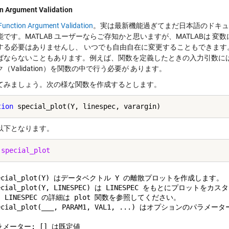
n Argument Validation
Function Argument Validation
。実は最新機能過ぎてまだ日本語のドキュ
能です。MATLAB ユーザーならご存知かと思いますが、MATLABは 
する必要はありませんし、 いつでも自由自在に変更することもできます
ばならないこともあります。例えば、関数を定義したときの入力引数に
（Validation）を関数の中で行う必要が あります。
てみましょう。次の様な関数を作成するとします。
tion
以下となります。
 
special_plot
pecial_plot(Y) はデータベクトル Y の離散プロットを作成します。

pecial_plot(Y, LINESPEC) は LINESPEC をもとにプロットをカ
   LINESPEC の詳細は plot 関数を参照してください。

pecial_plot(___, PARAM1, VAL1, ...) はオプションのパラメ
ラメーター: [] は既定値
