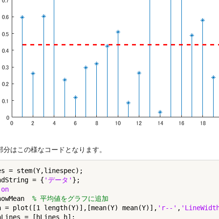
部分はこの様なコードとなります。
es = stem(Y,linespec);

ndString = {
'データ'
};

 
on
howMean  
% 平均値をグラフに追加
h = plot([1 length(Y)],[mean(Y) mean(Y)],
'r--'
,
'LineWidt
hLines = [hLines h];
