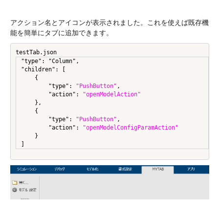
アクション名とアイコンが表示されました。これを使えば既存機
能を簡単にタブに追加できます。
testTab.json
"type": "Column",

"children": [

    {

        "type": 
"PushButton"
,

        "action": 
"openModelAction"
    },

    {

        "type": 
"PushButton"
,

        "action": 
"openModelConfigParamAction"
    }
