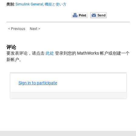
类别:
Simulink General,
機能と使い方
< Previous
Next >
评论
要发表评论，请点击
此处
登录到您的 MathWorks 帐户或创建一个
新帐户。