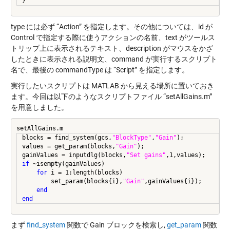
}
type には必ず “Action” を指定します。その他については、id が
Control で指定する際に使うアクションの名前、text がツールス
トリップ上に表示されるテキスト、description がマウスをかざ
したときに表示される説明文、command が実行するスクリプト
名で、最後の commandType は “Script” を指定します。
実行したいスクリプトは MATLAB から見える場所に置いておき
ます。今回は以下のようなスクリプトファイル “setAllGains.m”
を用意しました。
setAllGains.m
blocks = find_system(gcs,
"BlockType"
,
"Gain"
);

values = get_param(blocks,
"Gain"
);

gainValues = inputdlg(blocks,
"Set gains"
if
 ~isempty(gainValues)

for
 i = 1:length(blocks)

        set_param(blocks{i},
"Gain"
,gainValues{i});

end
まず
find_system
関数で Gain ブロックを検索し,
get_param
関数