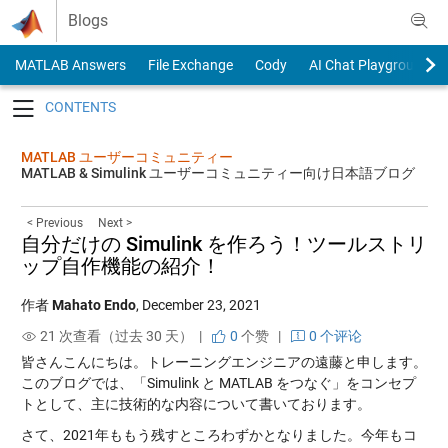
Skip to content
Blogs
MATLAB Answers
File Exchange
Cody
AI Chat Playground
Toggle navigation
MATLAB ユーザーコミュニティー
MATLAB & Simulink ユーザーコミュニティー向け日本語ブログ
< Previous
Next >
自分だけの Simulink を作ろう！ツールストリ
ップ自作機能の紹介！
作者
Mahato Endo
,
December 23, 2021
21 次查看（过去 30 天） |
0
个赞
|
0 个评论
皆さんこんにちは。トレーニングエンジニアの遠藤と申します。
このブログでは、「Simulink と MATLAB をつなぐ」をコンセプ
トとして、主に技術的な内容について書いております。
さて、2021年ももう残すところわずかとなりました。今年もコ