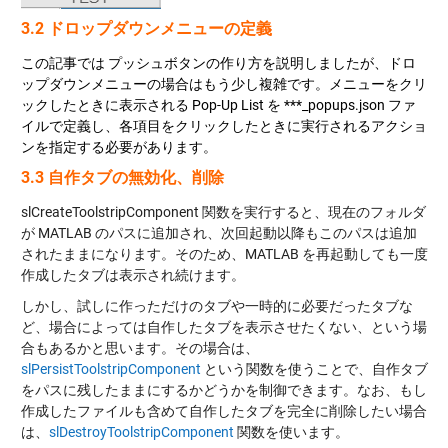
3.2 ドロップダウンメニューの定義
この記事では プッシュボタンの作り方を説明しましたが、ドロ
ップダウンメニューの場合はもう少し複雑です。メニューをクリ
ックしたときに表示される Pop-Up List を ***_popups.json ファ
イルで定義し、各項目をクリックしたときに実行されるアクショ
ンを指定する必要があります。
3.3 自作タブの無効化、削除
slCreateToolstripComponent 関数を実行すると、現在のフォルダ
が MATLAB のパスに追加され、次回起動以降もこのパスは追加
されたままになります。そのため、MATLAB を再起動しても一度
作成したタブは表示され続けます。
しかし、試しに作っただけのタブや一時的に必要だったタブな
ど、場合によっては自作したタブを表示させたくない、という場
合もあるかと思います。その場合は、
slPersistToolstripComponent
という関数を使うことで、自作タブ
をパスに残したままにするかどうかを制御できます。なお、もし
作成したファイルも含めて自作したタブを完全に削除したい場合
は、
slDestroyToolstripComponent
関数を使います。