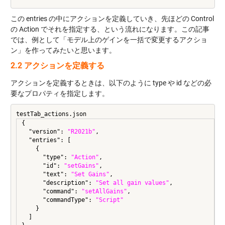
この entries の中にアクションを定義していき、先ほどの Control
の Action でそれを指定する、という流れになります。この記事
では、例として「モデル上のゲインを一括で変更するアクショ
ン」を作ってみたいと思います。
2.2 アクションを定義する
アクションを定義するときは、以下のように type や id などの必
要なプロパティを指定します。
testTab_actions.json
{

  "version": 
"R2021b"
,

  "entries": [

    {

      "type": 
"Action"
,

      "id": 
"setGains"
,

      "text": 
"Set Gains"
,

      "description": 
"Set all gain values"
,

      "command": 
"setAllGains"
,

      "commandType": 
"Script"
    }

  ]
