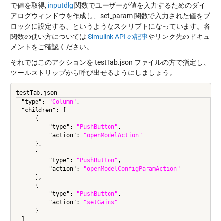
で値を取得,
inputdlg
関数でユーザーが値を入力するためのダイ
アログウィンドウを作成し、set_param 関数で入力された値をブ
ロックに設定する、というようなスクリプトになっています。各
関数の使い方については
Simulink API の記事
やリンク先のドキュ
メントをご確認ください。
それではこのアクションを testTab.json ファイルの方で指定し、
ツールストリップから呼び出せるようにしましょう。
testTab.json
"type": 
"Column"
,

"children": [

    {

        "type": 
"PushButton"
,

        "action": 
"openModelAction"
    },

    {

        "type": 
"PushButton"
,

        "action": 
"openModelConfigParamAction"
    },

    {

        "type": 
"PushButton"
,

        "action": 
"setGains"
    }

]
