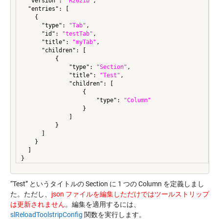
  "version": 
"R2021b"
,

  "entries": [

    {

      "type": 
"Tab"
,

      "id": 
"testTab"
,

      "title": 
"myTab"
,

      "children": [

          {

              "type": 
"Section"
,

              "title": 
"Test"
,

              "children": [

                  {

                      "type": 
"Column"
                  }

              ]

          }

      ]

    }

  ]

}
“Test” というタイトルの Section に 1 つの Column を定義しまし
た。ただし、
json ファイルを編集しただけではツールストリップ
は更新されません
。編集を適用するには、
slReloadToolstripConfig
関数を実行します。