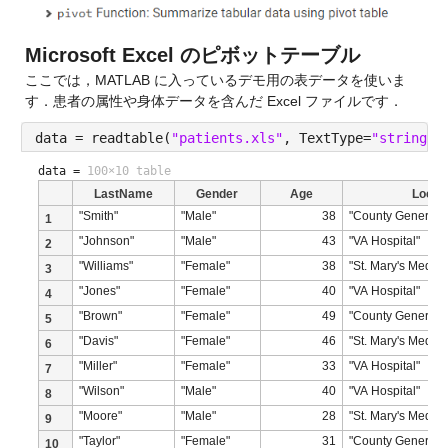
Microsoft Excel のピボットテーブル
ここでは，MATLAB に入っているデモ用の表データを使いま
す．患者の属性や身体データを含んだ Excel ファイルです．
data = readtable(
"patients.xls"
, TextType=
"string"
)
data =
100×10 table
LastName
Gender
Age
Locat
"Smith"
"Male"
38
"County General H
1
"Johnson"
"Male"
43
"VA Hospital"
2
"Williams"
"Female"
38
"St. Mary's Medica
3
"Jones"
"Female"
40
"VA Hospital"
4
"Brown"
"Female"
49
"County General H
5
"Davis"
"Female"
46
"St. Mary's Medica
6
"Miller"
"Female"
33
"VA Hospital"
7
"Wilson"
"Male"
40
"VA Hospital"
8
"Moore"
"Male"
28
"St. Mary's Medica
9
"Taylor"
"Female"
31
"County General H
10