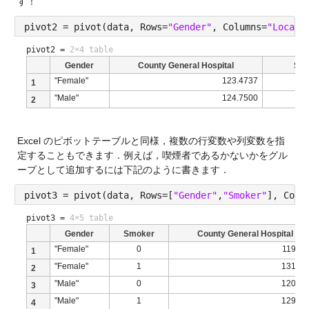
す！
pivot2 = pivot(data, Rows=
"Gender"
, Columns=
"Locati
pivot2 =
2×4 table
Gender
County General Hospital
St.
"Female"
123.4737
1
"Male"
124.7500
2
Excel のピボットテーブルと同様，複数の行変数や列変数を指
定することもできます．例えば，喫煙者であるかないかをグル
ープとして追加するには下記のように書きます．
pivot3 = pivot(data, Rows=[
"Gender"
,
"Smoker"
], Colu
pivot3 =
4×5 table
Gender
Smoker
County General Hospital
"Female"
0
119.69
1
"Female"
1
131.66
2
"Male"
0
120.20
3
"Male"
1
129.30
4