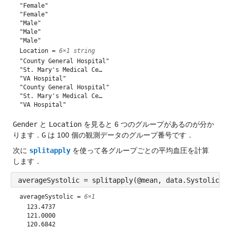
"Female"     
"Female"     
"Male"       
"Male"       
"Male"       
Location =
6×1 string
"County General Hospital"
"St. Mary's Medical Ce…  
"VA Hospital"            
"County General Hospital"
"St. Mary's Medical Ce…  
"VA Hospital"            
Gender
 と 
Location
 を見ると 6 つのグループがあるのが分か
ります．
G
 は 100 個の観測データのグループ番号です．
次に 
splitapply
 を使って各グループごとの平均血圧を計算
します．
averageSystolic = splitapply(@mean, data.Systolic, 
averageSystolic =
6×1
  123.4737

  121.0000

  120.6842
