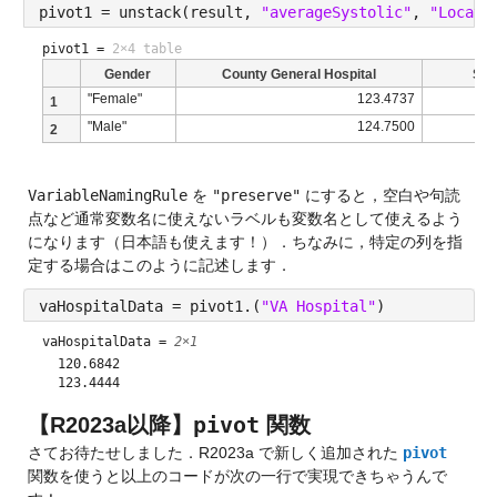
pivot1 = unstack(result, 
"averageSystolic"
, 
"Locati
pivot1 =
2×4 table
Gender
County General Hospital
St.
"Female"
123.4737
1
"Male"
124.7500
2
VariableNamingRule
 を 
"preserve"
 にすると，空白や句読
点など通常変数名に使えないラベルも変数名として使えるよう
になります（日本語も使えます！）．ちなみに，特定の列を指
定する場合はこのように記述します．
vaHospitalData = pivot1.(
"VA Hospital"
)
vaHospitalData =
2×1
  120.6842

pivot
関数
【R2023a以降】
さてお待たせしました．R2023a で新しく追加された 
pivot
関数を使うと以上のコードが次の一行で実現できちゃうんで