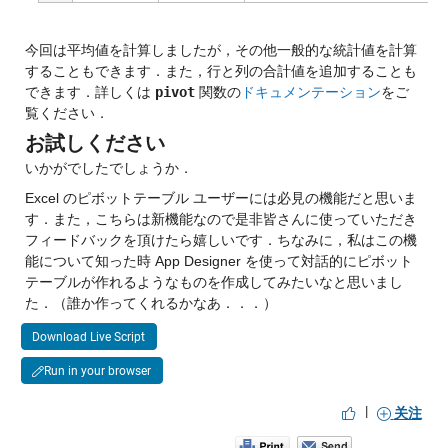
今回は平均値を計算しましたが，その他一般的な統計値を計算
することもできます．また，行と列の合計値を追加することも
できます．詳しくは 
pivot
 関数の
ドキュメンテーション
をご
覧ください．
お試しください
いかがでしたでしょうか．
Excel のピボットテーブル ユーザーには必見の機能だと思いま
す．また，こちらは新機能なので是非皆さんに使っていただき
フィードバックを頂けたら嬉しいです．ちなみに，私はこの機
能について知った時 App Designer を使って対話的にピボット
テーブルが作れるようなものを作成してみたいなと思いまし
た．（誰か作ってくれるかなあ．．．）
Download Live Script
Run in your browser
|
关注