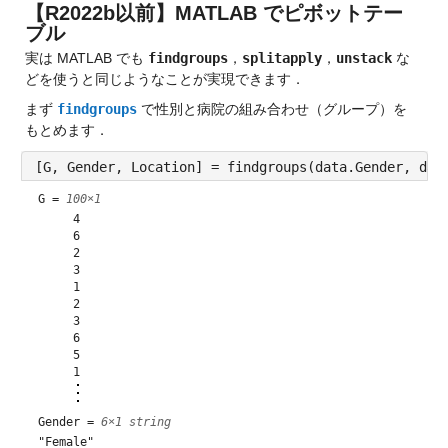
【R2022b以前】MATLAB でピボットテー
ブル
実は MATLAB でも 
findgroups
，
splitapply
，
unstack
 な
どを使うと同じようなことが実現できます．
まず 
findgroups
 で性別と病院の組み合わせ（グループ）を
もとめます．
[G, Gender, Location] = findgroups(data.Gender, dat
G =
100×1
     4

     6

     2

     3

     1

     2

     3

     6

     5

Gender =
6×1 string
"Female"     