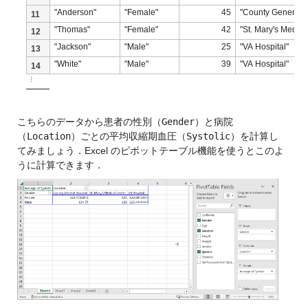
"Anderson"
"Female"
45
"County General H
11
"Thomas"
"Female"
42
"St. Mary's Medica
12
"Jackson"
"Male"
25
"VA Hospital"
13
"White"
"Male"
39
"VA Hospital"
14
⋮
こちらのデータから患者の性別（
Gender
）と病院
（
Location
）ごとの平均収縮期血圧（
Systolic
）を計算し
てみましょう．Excel のピボットテーブル機能を使うとこのよ
うに計算できます．