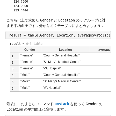
  124.7500

  123.0000

こちらは上で求めた 
Gender
 と 
Location
 の 6 グループに対
する平均血圧です．分かり易くテーブルにまとめましょう．
result = table(Gender, Location, averageSystolic)
result =
6×3 table
Gender
Location
averageSyst
"Female"
"County General Hospital"
1
"Female"
"St. Mary's Medical Center"
2
"Female"
"VA Hospital"
3
"Male"
"County General Hospital"
4
"Male"
"St. Mary's Medical Center"
5
"Male"
"VA Hospital"
6
最後に，おまじないコマンド 
unstack
 を使って 
Gender
 対 
Location
 の平均血圧に変換します．