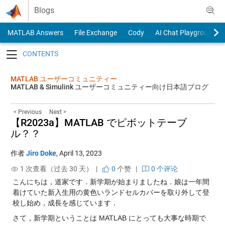
Skip to content
Blogs
MATLAB Answers
File Exchange
Cody
AI Chat Playground
Toggle navigation
MATLAB ユーザーコミュニティー
MATLAB & Simulink ユーザーコミュニティー向け日本語ブログ
< Previous
Next >
【R2023a】MATLAB でピボットテーブ
ル？？
作者
Jiro Doke
,
April 13, 2023
1 次查看（过去 30 天） |
0
个赞
|
0 个评论
こんにちは，道家です．新学期が始まりましたね．娘は一年間
着けていた新入生用の黄色いランドセルカバーを取り外して登
校し始め，成長を感じています．
さて，新学期ということは MATLAB にとっても大事な時期で