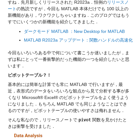
すね．先月新しくリリースされた R2023a．恒例の
リリースノ
ート
の熟読ですが，今回も MATLAB 本体だけでも 100 以上の
新機能があり，ワクワクしちゃいますね．このブログではもう
すでにいくつかの新機能を紹介してきました．
ダークモード MATLAB ：New Desktop for MATLAB
MATLAB R2023a アップデート：関数ハンドルの高速化
今回もいろいろある中で何について書こうか迷いましたが，ま
ずは私にとって一番衝撃的だった機能の一つを紹介したいと思
います．
ピボットテーブル？！
基本的には簡単な計算でも常に MATLAB で行いますが，最
近，表形式のデータをいろいろな観点から見て分析する事が多
くなり Microsoft® Excel® のピボットテーブルをよく使うよう
になりました．もちろん MATLAB でも同じようなことはでき
るのですが，ピボットテーブルの使いやすさは侮れません．
そんな私なので，リリースノートで 
pivot
 関数を見かけたと
きは衝撃を受けました．