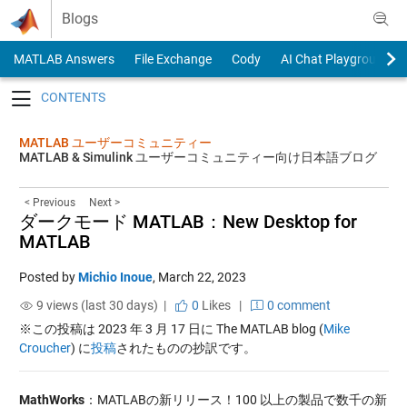
Skip to content
Blogs
MATLAB Answers
File Exchange
Cody
AI Chat Playground
Toggle navigation
MATLAB ユーザーコミュニティー
MATLAB & Simulink ユーザーコミュニティー向け日本語ブログ
< Previous
Next >
ダークモード MATLAB：New Desktop for
MATLAB
Posted by
Michio Inoue
,
March 22, 2023
9 views (last 30 days) |
0
Likes
|
0 comment
※この投稿は 2023 年 3 月 17 日に The MATLAB blog (
Mike
Croucher
) に
投稿
されたものの抄訳です。
MathWorks
：MATLABの新リリース！100 以上の製品で数千の新