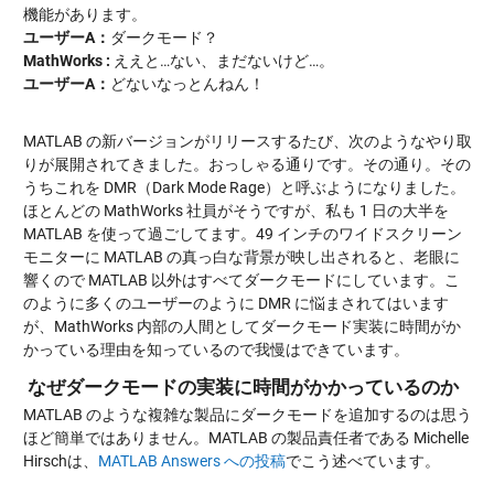
機能があります。
ユーザーA：
ダークモード？
MathWorks :
ええと…ない、まだないけど…。
ユーザーA：
どないなっとんねん！
MATLAB の新バージョンがリリースするたび、次のようなやり取
りが展開されてきました。おっしゃる通りです。その通り。その
うちこれを DMR（Dark Mode Rage）と呼ぶようになりました。
ほとんどの MathWorks 社員がそうですが、私も 1 日の大半を
MATLAB を使って過ごしてます。49 インチのワイドスクリーン
モニターに MATLAB の真っ白な背景が映し出されると、老眼に
響くので MATLAB 以外はすべてダークモードにしています。こ
のように多くのユーザーのように DMR に悩まされてはいます
が、MathWorks 内部の人間としてダークモード実装に時間がか
かっている理由を知っているので我慢はできています。
なぜダークモードの実装に時間がかかっているのか
MATLAB のような複雑な製品にダークモードを追加するのは思う
ほど簡単ではありません。MATLAB の製品責任者である Michelle
Hirschは、
MATLAB Answers への投稿
でこう述べています。