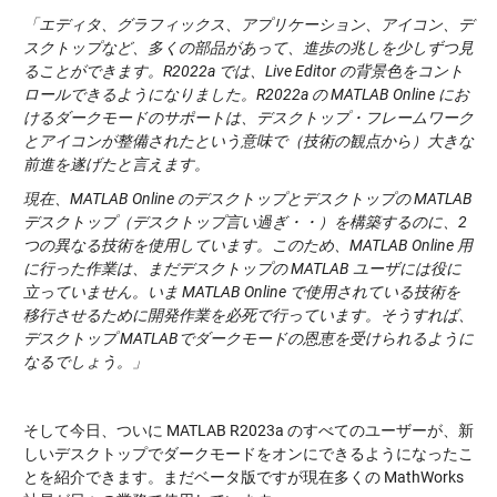
「エディタ、グラフィックス、アプリケーション、アイコン、デ
スクトップなど、多くの部品があって、進歩の兆しを少しずつ見
ることができます。R2022a では、Live Editor の背景色をコント
ロールできるようになりました。R2022a の MATLAB Online にお
けるダークモードのサポートは、デスクトップ・フレームワーク
とアイコンが整備されたという意味で（技術の観点から）大きな
前進を遂げたと言えます。
現在、MATLAB Online のデスクトップとデスクトップの MATLAB
デスクトップ（デスクトップ言い過ぎ・・）を構築するのに、2
つの異なる技術を使用しています。このため、MATLAB Online 用
に行った作業は、まだデスクトップの MATLAB ユーザには役に
立っていません。いま MATLAB Online で使用されている技術を
移行させるために開発作業を必死で行っています。そうすれば、
デスクトップ MATLABでダークモードの恩恵を受けられるように
なるでしょう。」
そして今日、ついに MATLAB R2023a のすべてのユーザーが、新
しいデスクトップでダークモードをオンにできるようになったこ
とを紹介できます。まだベータ版ですが現在多くの MathWorks