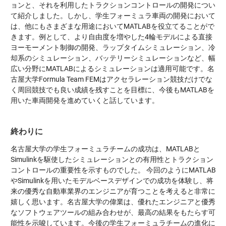
ョンと、それを利用したトラクションコントロールの開発につい
て紹介しました。しかし、学生フォーミュラ車両の開発において
は、他にもさまざまな用途においてMATLABを役立てることがで
きます。例として、より自由度を増やした4輪モデルによる直接
ヨーモーメント制御の開発、ラップタイムシミュレーション、冷
却系のシミュレーション、バッテリーシミュレーションなど、幅
広い分野にMATLABによるシミュレーションは適用可能です。名
古屋大学Formula Team FEMはアクセラレーション競技だけでな
く周回競技でも良い成績を残すことを目標に、今後もMATLABを
用いた車両開発を進めていくと話しています。
終わりに
名古屋大学の学生フォーミュラチームの成功は、MATLABと
Simulinkを駆使したシミュレーションとの有用性とトラクション
コントロールの重要性を示すものでした。 今回のようにMATLAB
やSimulinkを用いたモデルベースデザインでの成功を体験し、将
来の優秀な自動車業界のエンジニアが育つことを考えると非常に
嬉しく思います。名古屋大学の偉業は、優れたエンジニアと優秀
なソフトウェアツールの組み合わせが、最高の結果をもたらす可
能性を示唆しています。今後の学生フォーミュラチームの進化に