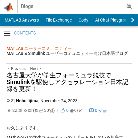
Skip to content
Blogs
MATLAB Answers
File Exchange
Cody
AI Chat Playground
Toggle navigation
MATLAB ユーザーコミュニティー
MATLAB & Simulink ユーザーコミュニティー向け日本語ブログ
< Previous
Next >
名古屋大学が学生フォーミュラ競技で
Simulinkを駆使しアクセラレーション日本記
録を更新！
저자
Nobu Iijima
,
November 24, 2023
22 회 조회 (최근 30일) |
0
좋아요
|
0 댓글
お久しぶりです。
MathWorksで学生フォーミュラのサポートをしている飯島で