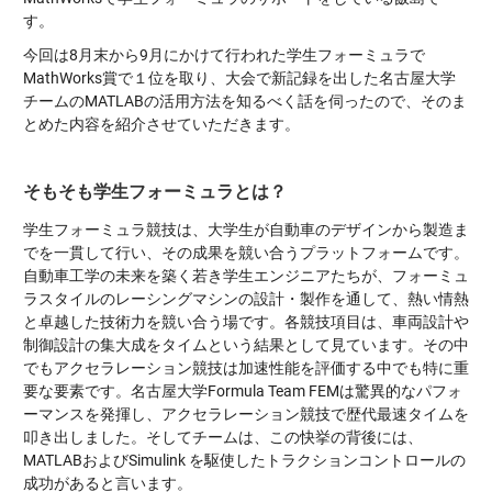
す。
今回は8月末から9月にかけて行われた学生フォーミュラで
MathWorks賞で１位を取り、大会で新記録を出した名古屋大学
チームのMATLABの活用方法を知るべく話を伺ったので、そのま
とめた内容を紹介させていただきます。
そもそも学生フォーミュラとは？
学生フォーミュラ競技は、大学生が自動車のデザインから製造ま
でを一貫して行い、その成果を競い合うプラットフォームです。
自動車工学の未来を築く若き学生エンジニアたちが、フォーミュ
ラスタイルのレーシングマシンの設計・製作を通して、熱い情熱
と卓越した技術力を競い合う場です。各競技項目は、車両設計や
制御設計の集大成をタイムという結果として見ています。その中
でもアクセラレーション競技は加速性能を評価する中でも特に重
要な要素です。名古屋大学Formula Team FEMは驚異的なパフォ
ーマンスを発揮し、アクセラレーション競技で歴代最速タイムを
叩き出しました。そしてチームは、この快挙の背後には、
MATLABおよびSimulink を駆使したトラクションコントロールの
成功があると言います。