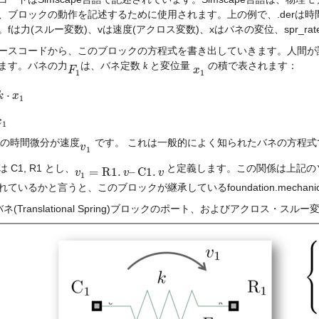
、ブロックの動作を記述するために使用されます。上の例で、.derは時
。fは力(スルー変数)、vは速度(アクロス変数)、xはバネの変位、spr_ra
ースコードから、このブロックの方程式を書き出していきます。人間が
ます。バネの力
は、バネ定数 
 と変位量 
 の積で表されます：
k
F
F
1
x
x
1
1
1
⋅
k
1
x
1
˙
x
1
の時間微分が速度
 です。 これは一般的によく知られたバネの方程式
v
v
1
1
 C1, R1 とし、
 と定義します。この関係は上記
=
R
1
.
–
C
1
.
v
v
1
=
R
1
.
v
–
C
v
1
.
v
v
1
ているかと言うと、このブロックが継承しているfoundation.mechanical.t
ネ(Translational Spring)ブロックのポート、およびアクロス・