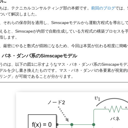
めに
ちは。テクニカルコンサルティング部の本郷です。
前回のブログ
では、
ついて解説しました。
、それらの保存則を適用し、Simscapeモデルから運動方程式を導出し
えると、Simscapeが内部で自動生成している方程式の構築プロセス
指します。
、厳密にやると数式が煩雑になるため、今回は本質が伝わる程度に簡略
バネ・ダンパ系のSimscapeモデル
うのは、以下の図1に示すようなマス・バネ・ダンパ系のSimscapeモデル
デルを少し書き換えたものです。マス・バネ・ダンパの各要素が視覚的
リング」が可能であることが分かります。