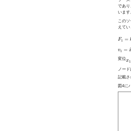
であり
います
このソ
えてい
=
F
F
1
=
k
⋅
x
1
=
v
v
1
=
x
˙
1
1
変位
x
x
1
1
ノードは
記載され
図4にバ