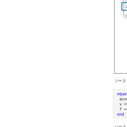
ソースコ
equa
 ass
 v =
 f =
end
ソース