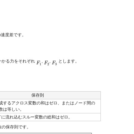
の速度差です。
かる力をそれぞれ 
, 
, 
 とします。
F
F
1
F
F
2
F
F
3
1
2
3
保存則
成するアクロス変数の和はゼロ、またはノード間の
数は等しい。
ドに流れ込むスルー変数の総和はゼロ。
数の保存則です。