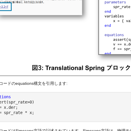
ードのequations構文を引用します:
tions
ert(spr_rate>0)
= x.der;
= spr_rate * x;
コードはSimscape言語で記述されています。Simscape言語は、物