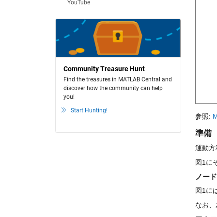
YouTube
Community Treasure Hunt
Find the treasures in MATLAB Central and
discover how the community can help
you!
Start Hunting!
参照: 
M
準備
運動方
図1に
ノード
図1に
なお、