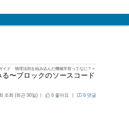
ガイド
物理法則を組み込んだ機械学習ってなに？ >
してみる〜ブロックのソースコード
 회 조회 (최근 30일) |
0
좋아요
|
0 댓글