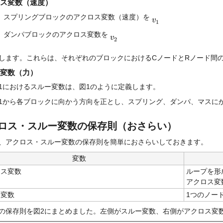
ス変数（速度）
スプリングブロックのアクロス変数（速度）を 
v
v
1
1
ダンパブロックのアクロス変数を 
v
v
2
2
します。これらは、それぞれのブロックにおけるCノードとRノード間
変数（力）
1におけるスルー変数は、図1のように定義します。
1から各ブロックに向かう方向を正とし、スプリング、ダンパ、マスにか
ロス・スルー変数の保存則（おさらい）
、アクロス・スルー変数の保存則を簡単におさらいしておきます。
変数
ロス変数
ループを形
アクロス変
ー変数
1つのノー
の保存則を図2にまとめました。左側がスルー変数、右側がアクロス変