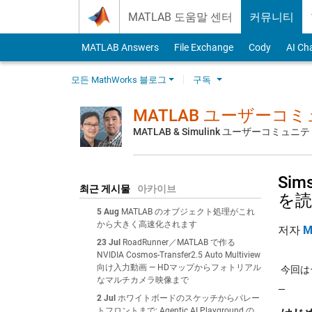
Skip to content
MATLAB 도움말 센터
커뮤니티
MATLAB Answers
File Exchange
Cody
AI Ch
모든 MathWorks 블로그
구독
MATLAB ユーザーコ
MATLAB & Simulink ユーザーコミ
Si
최근 게시물
아카이브
を読
5 Aug
MATLAB のオブジェクト処理がこれ
から大きく高速化されます
저자
M
23 Jul
RoadRunner／MATLAB で作る
NVIDIA Cosmos-Transfer2.5 Auto Multiview
向け入力動画 — HDマップからフォトリアル
今回は
なマルチカメラ映像まで
—
2 Jul
ホワイトボードのスケッチからパレー
トフロントまで: Agentic AI Playground の