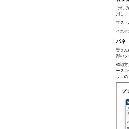
それで
用しま
マス・
それぞ
バネ（T
皆さん
部のソ
確認方
ースコー
ックの