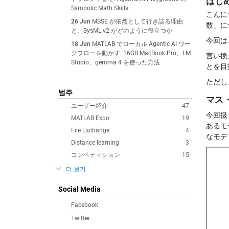
はじ
Symbolic Math Skills
こんに
26 Jun
MBSE が依然として行き詰る理由
数」に
と、SysML v2 がどのように役立つか
今回は
18 Jun
MATLAB でローカル Agentic AI ワー
クフローを動かす: 16GB MacBook Pro、LM
言い換
Studio、gemma 4 を使った方法
とを目
ただし
범주
マス・
ユーザー紹介
47
今回扱
MATLAB Expo
19
あるモ
File Exchange
4
なモデ
Distance learning
3
コンペティション
15
더 보기
Social Media
Facebook
Twitter