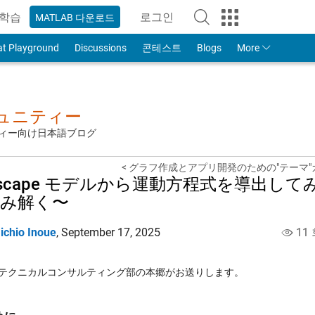
학습
로그인
MATLAB 다운로드
to Your MathWorks Account
at Playground
Discussions
콘테스트
Blogs
More
ミュニティー
ュニティー向け日本語ブログ
< グラフ作成とアプリ開発のための"テーマ"
mscape モデルから運動方程式を導出
み解く〜
ichio Inoue
,
September 17, 2025
11
テクニカルコンサルティング部の本郷がお送りします。