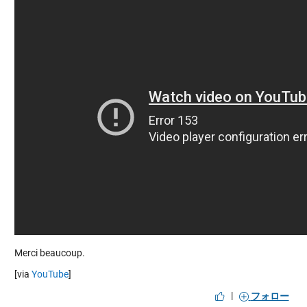
Merci beaucoup.
[via
YouTube
]
|
フォロー