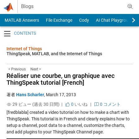
Skip to content
Blogs
MATLAB Answers
File Exchange
Cody
AI Chat Playground
Toggle navigation
Internet of Things
ThingSpeak, MATLAB, and the Internet of Things
< Previous
Next >
Réaliser une courbe, un graphique avec
ThingSpeak tutorial [French]
著者
Hans Scharler
,
March 17, 2013
29 ビュー (過去 30 日間) |
0
いいね
|
0 コメント
[fredblabla] created a video tutorial on how to make a chart with
ThingSpeak. This tutorial is in French and clearly explains how to
setup a channel, post data to a channel, customize the charts,
and add plugins to your ThingSpeak Channel page.