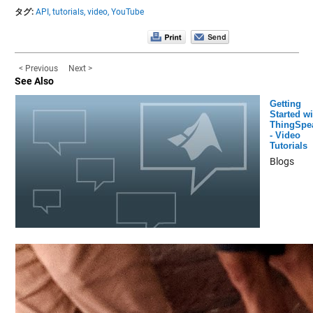
タグ:
API,
tutorials,
video,
YouTube
< Previous
Next >
See Also
Getting
Started wi
ThingSpe
- Video
Tutorials
Blogs